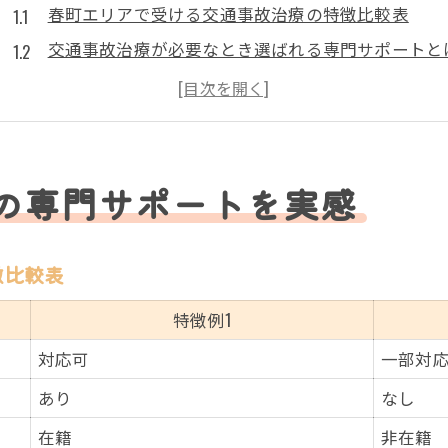
春町エリアで受ける交通事故治療の特徴比較表
交通事故治療が必要なとき選ばれる専門サポートと
違和感や痛みが続く場合の交通事故治療活用法
専門サポートを活かした交通事故治療の流れ
交通事故治療の相談先を選ぶ際のポイント
むち打ちや違和感の早期改善を目指す整骨院活用法
の専門サポートを実感
むち打ち症状別・交通事故治療の施術方法一覧
早期改善を目指す交通事故治療のポイント
徴比較表
整骨院での交通事故治療がもたらすメリット
特徴例1
違和感が残る時の交通事故治療セルフケア術
対応可
一部対
交通事故治療の通院ペースはどれくらいが最適？
あり
なし
安心できる交通事故治療を探すなら春町エリア
春町で交通事故治療が受けられる場所の比較表
在籍
非在籍