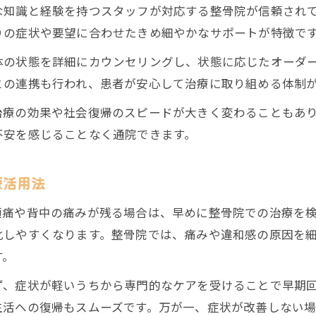
な知識と経験を持つスタッフが対応する整骨院が信頼され
交通事故治療の費用ゼロを目指す方法
りの症状や要望に合わせたきめ細やかなサポートが特徴で
自賠責保険活用で安心して通院できる理由
体の状態を詳細にカウンセリングし、状態に応じたオーダ
交通事故治療の通院回数と保険の関係性
との連携も行われ、患者が安心して治療に取り組める体制
整骨院での交通事故治療が選ばれる理由を紹介
治療の効果や社会復帰のスピードが大きく変わることもあ
整骨院の交通事故治療と他院の違い比較表
不安を感じることなく通院できます。
交通事故治療に整骨院が選ばれる理由とは
専門性を活かした交通事故治療のメリット
療活用法
通院しやすい交通事故治療のサポート体制
ご予約はこちら
ご予約はこちら
頭痛や背中の痛みが残る場合は、早めに整骨院での治療を
交通事故治療後のアフターケアが充実
化しやすくなります。整骨院では、痛みや違和感の原因を
す。
ず、症状が軽いうちから専門的なケアを受けることで早期
生活への復帰もスムーズです。万が一、症状が改善しない