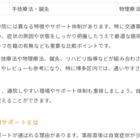
安心感を重視した交通事故治療の選び方
手技療法・鍼灸
物理療
交通事故治療の口コミや評判を参考にする方法
骨院には異なる特徴やサポート体制があります。特に交通
初めての交通事故治療に必要な準備とは
い、症状の原因や状態をしっかり把握したうえで最適な施
春町エリアで交通事故治療を始める際の注意点
ッフ在籍の有無なども重要な比較ポイントです。
交通事故治療と保険手続きのポイント徹底解説
手技療法や物理療法、鍼灸、リハビリ指導などが組み合わ
交通事故治療時の保険適用可否一覧表
ミやレビューも参考になり、特に博多区内では、通いやす
保険手続きと交通事故治療の進め方解説
交通事故治療に必要な書類や準備物まとめ
く、通院しやすい環境やサポート体制も重視しましょう。
整骨院で交通事故治療を受ける際の保険活用術
整えることができます。
保険会社とのやりとりを円滑に進める秘訣
自賠責保険を利用した通院負担軽減の工夫とは
門サポートとは
自賠責保険で交通事故治療を受ける流れ一覧
ポートが選ばれる理由があります。事故直後は自覚症状が
通院負担を減らす交通事故治療のポイント