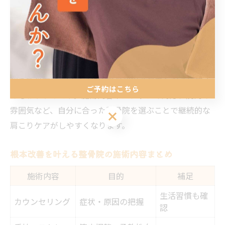
福岡県福岡市博多区西春町の整骨院では、駅近や駐車場
完備などアクセス面の充実もポイント。さらに、平日夜
や週末も施術を受けられる院も多く、仕事や家事の合間
でも無理なく通院が可能です。
初めての方は、口コミや実際の利用者の声を参考にする
ご予約はこちら
のもおすすめです。施術内容やスタッフの対応、院内の
雰囲気など、自分に合った整骨院を選ぶことで継続的な
ご予約はこちら
肩こりケアがしやすくなります。
根本改善を叶える整骨院の施術内容まとめ
施術内容
目的
補足
生活習慣も確
カウンセリング
症状・原因の把握
認