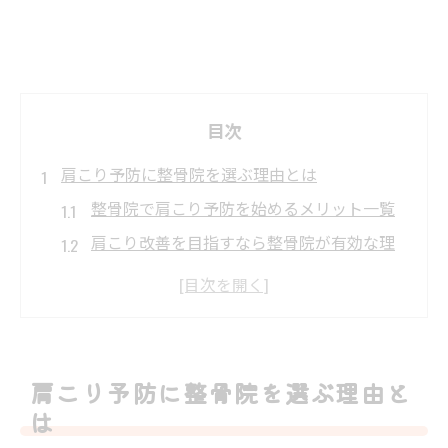
目次
肩こり予防に整骨院を選ぶ理由とは
整骨院で肩こり予防を始めるメリット一覧
肩こり改善を目指すなら整骨院が有効な理
由
日常生活における整骨院利用のポイント
肩こりの根本原因に整骨院がどうアプロー
チするか
肩こり予防に整骨院を選ぶ理由と
肩こり予防と整骨院施術の違いを知ろう
は
整骨院だから叶う肩こり根本改善の秘訣