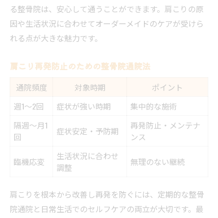
る整骨院は、安心して通うことができます。肩こりの原
因や生活状況に合わせてオーダーメイドのケアが受けら
れる点が大きな魅力です。
肩こり再発防止のための整骨院通院法
通院頻度
対象時期
ポイント
週1〜2回
症状が強い時期
集中的な施術
隔週〜月1
再発防止・メンテナ
症状安定・予防期
回
ンス
生活状況に合わせ
臨機応変
無理のない継続
調整
肩こりを根本から改善し再発を防ぐには、定期的な整骨
院通院と日常生活でのセルフケアの両立が大切です。最