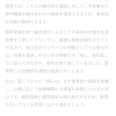
骨院では、これらの複合的な原因に対して、手技療法や
整骨院通院の頻度と継続のコツ早見表
専門機器を組み合わせた施術を提供できるため、根本的
無理なく肩こり予防を続ける整骨院活用法
な改善が期待できます。
整骨院通院が続く人の工夫や習慣
国家資格を持つ施術者が一人ひとりの身体の状態や生活
肩こり予防を習慣化する整骨院の選び方
背景を丁寧にヒアリングし、最適な施術計画を立ててく
整骨院でのセルフケア指導例を紹介
れるので、自己流のマッサージや市販グッズでは得られ
ない効果を実感しやすいのが特徴です。特に、長年肩こ
りに悩んできた方や、再発を繰り返している方には、整
骨院への定期的な通院が推奨されています。
なお、肩こりがひどい時には、まず整骨院で原因を把握
し、必要に応じて医療機関との連携も視野に入れると安
心です。施術回数や通院頻度も個人差があるため、無理
のないプランを相談しながら進めましょう。