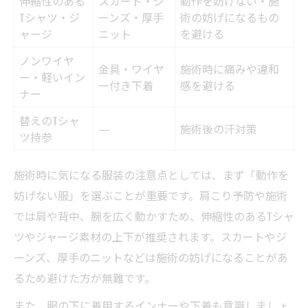
伸縮性のある
スカート・ジ
動作を妨げない・施
Tシャツ・ジ
ーンズ・厚手
術の妨げになるもの
ャージ
ニット
を避ける
ノンワイヤ
金具・ワイヤ
施術時に痛みや違和
ー・軽いイン
ー付き下着
感を避ける
ナー
替えのTシャ
—
施術後の汗対策
ツ持参
施術時に気になる服装の注意点としては、まず「動作を
妨げない服」を選ぶことが重要です。肩こり予防や施術
では肩や背中、腕を広く動かすため、伸縮性のあるTシャ
ツやジャージ素材の上下が推奨されます。スカートやジ
ーンズ、厚手のニットなどは施術の妨げになることがあ
るため避けた方が無難です。
また、服の下に着用するインナーや下着も意識しましょ