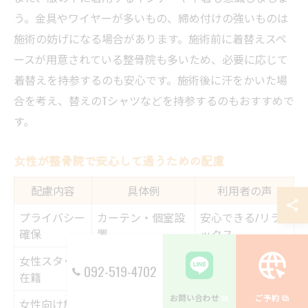
う。金具やワイヤーが多いもの、締め付けの強いものは
施術の妨げになる場合があります。施術前に着替えスペ
ースが用意されている整骨院も多いため、必要に応じて
着替えを持参するのも安心です。施術後に汗をかいた場
合を考え、替えのTシャツなどを持参するのもおすすめで
す。
女性が整骨院で安心して通うための配慮
配慮内容
具体例
利用者の声
プライバシー
カーテン・個室設
安心できる/リラ
確保
置
ックス
女性スタッフ
相談・説明の丁寧
安心して通える
092-519-4702
在籍
さ
お問い合わせ
ご予約
女性向け施術
特有の悩みや体調
初めてでも不安少