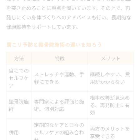
を突き止めることに重点を置いています。その上で、再
発しにくい身体づくりへのアドバイスも行い、長期的な
健康維持をサポートしています。
肩こり予防と整骨院施術の違いを知ろう
方法
特徴
メリット
自宅での
ストレッチや運動、手
継続しやすい、費
セルフケ
軽にできる
用がかからない
ア
根本改善が見込め
整骨院施
専門家による評価と施
る、再発防止に有
術
術、個別対応
効
定期的なケアと日々の
両方のメリットを
併用
セルフケアの組み合わ
享受できる
せ