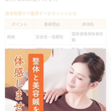
整骨院選びで重視すべきポイントとは
ポイント
重視理由
具体例
国家資格保有者在
資格
安全性・信頼性
籍
アクセス
通院のしやすさ
駅近・駐車場完備
カウンセリン
症状把握・個別対
丁寧なヒアリング
グ
応
肩こり予防のための整骨院選びでは、通いやすさ・施術
者の資格・カウンセリングの丁寧さが大切です。特に、
国家資格を持つスタッフが在籍しているか、施術前にし
っかりと症状を聞いてくれるかどうかは重要な判断材料
となります。