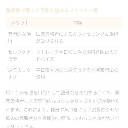
整骨院独自の肩こり根本改善アプローチ比
整骨院で肩こり予防を始めるメリット一覧
較
メリット
内容
肩こりに効く整骨院施術の特徴を解説
専門的な施
国家資格者によるカウンセリングと施術
整骨院選びで重視すべきポイントとは
術
が受けられる
根本改善を叶える整骨院の施術内容まとめ
セルフケア
ストレッチや日常生活での再発防止のア
肩こり再発防止のための整骨院通院法
指導
ドバイス
専門資格者による安心の肩こり予防施術
通院のしや
平日夜や週末も通院できる地域密着型の
資格保持者による整骨院施術の信頼度一覧
すさ
環境
肩こり予防に役立つ整骨院施術の流れ
肩こりの予防を目的として整骨院を利用することで、国
国家資格者が行う肩こり対策の実際
家資格者による専門的なカウンセリングと施術が受けら
整骨院で安心して受けられる肩こりケア
れます。これにより、自分で気づきにくい姿勢のクセや
肩こり予防に必要な整骨院のチェックポイ
筋肉の緊張状態を客観的に評価してもらえる点が大きな
ント
メリットです。