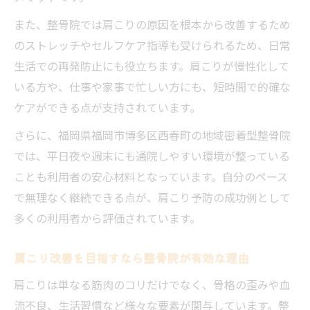
施術時の服装や女性の不安にも丁寧対応
また、整骨院では肩こりの原因を根本から改善するため
整骨院での服装マナーと女性の安心ポイン
のストレッチやセルフケア指導も受けられるため、日常
ト一覧
生活での再発防止にも役立ちます。肩こりが慢性化して
施術時に気になる服装の注意点を解説
いる方や、仕事や家事で忙しい方にも、短時間で的確な
女性が整骨院で安心して通うための配慮
ケアができる点が支持されています。
整骨院でブラジャーは外す必要があるか
さらに、福岡県福岡市博多区西春町の地域密着型整骨院
施術時の恥ずかしさを軽減する工夫とは
では、平日夜や週末にも通院しやすい環境が整っている
肩こりがひどい時に通う先を見極める方法
ことも利用者の安心材料となっています。自分のペース
肩こりがひどい時の受診先比較表
で無理なく継続できる点が、肩こり予防の成功例として
整骨院と他医療機関の違いを知る
多くの利用者から評価されています。
症状別に選ぶ整骨院通院のポイント
肩こり改善を目指すなら整骨院が有効な理由
肩こりの重症度で通う先を見極めるコツ
肩こりは単なる筋肉のコリだけでなく、骨格の歪みや血
整骨院と整形外科の適切な使い分け方
流不良、生活習慣など様々な要素が関与しています。整
無理なく続けられる整骨院通院のコツ紹介