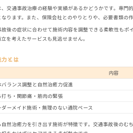
は、交通事故治療の経験や実績があるかどうかです。専門
保険会社対応で失敗しないコツ
となります。また、保険会社とのやりとりや、必要書類の
通いすぎによる補償減額リスクに注意
記録に残すべき通院内容をチェック
事故後の症状に合わせて施術内容を調整できる柔軟性もポ
両立を考えたサービスも見逃せません。
西春町で押さえたい事故後の治療判断基準
西春町で選ばれる治療基準を一覧で紹介
魅力とは
症状や事故状況別の最適な治療法
鍼灸整骨院通院の判断ポイント解説
内容
家族の送迎にも配慮した治療選び
ご予約はこちら
ご予約はこちら
体バランス調整と自然治癒力促進
事故後に押さえたい地域の安全情報
ち打ち・関節痛・筋肉の緊張
ーダーメイド施術・無理のない通院ペース
ら自然治癒力を引き出す施術が特徴です。交通事故後のむ