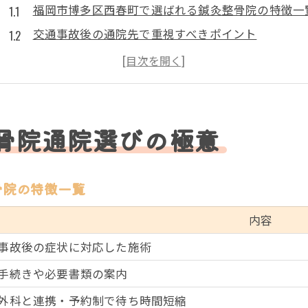
福岡市博多区西春町で選ばれる鍼灸整骨院の特徴一
交通事故後の通院先で重視すべきポイント
鍼灸整骨院ならではの交通事故ケアの魅力とは
失敗しない鍼灸整骨院選びのコツを知ろう
通院の流れや必要書類を徹底解説
西春町で安心できる交通事故ケアの要点
骨院通院選びの極意
西春町エリアで受けられる鍼灸整骨院の施術比較
安心して通える交通事故ケアの条件とは
骨院の特徴一覧
交通事故直後の体調変化に注意すべき理由
内容
鍼灸整骨院での事故対応事例をチェック
事故後の症状に対応した施術
家族も納得できるケア選びのポイント
手続きや必要書類の案内
鍼灸整骨院のみの通院がNGとなる場合とは
鍼灸整骨院だけ通院がNGになるケース一覧
外科と連携・予約制で待ち時間短縮