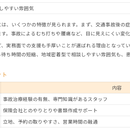
なぜ医師の診断が必要とされるのか
しやすい雰囲気
保険会社が認めない通院パターンに注意
には、いくつかの特徴が見られます。まず、交通事故後の
整形外科との併用が求められる理由を解説
ます。事故によるむち打ちや腰痛など、目に見えにくい変
通院回数が多すぎる場合のリスクとは
ど、実務面での支援も手厚いことが選ばれる理由となって
整形外科と併用する通院ルートの賢い選択法
る待ち時間の短縮、地域密着型で相談しやすい雰囲気も、
鍼灸整骨院と整形外科の通院ルート比較表
併用通院で損をしないポイントを伝授
ント
整形外科受診のタイミングを見極めるコツ
賢く選ぶ併用通院の流れと注意点
内容
保険適用を最大限活かす方法
事故治療経験の有無、専門知識があるスタッフ
補償を損なわないための通院時注意ポイント
保険会社とのやりとりや書類作成サポート
補償を確実に受けるための鍼灸整骨院利用法
立地、予約の取りやすさ、営業時間の融通
通院頻度と慰謝料の関係を表で整理