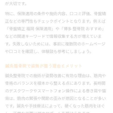
が大切です。
鍼灸整骨院の骨盤矯正が選ばれる理由
特に、保険適用の条件や施術内容、口コミ評価、骨盤矯
骨盤矯正で身体バランスが整うポイント
正などの専門性もチェックポイントとなります。例えば
巻き肩も鍼灸整骨院で楽になる理由
「骨盤矯正 福岡 保険適用」や「博多 整骨院 おすすめ」
巻き肩改善に強い鍼灸整骨院のアプローチ
などの関連キーワードで情報収集する方が増えていま
比較
す。失敗しないためには、事前に複数院のホームページ
巻き肩に悩む方必見！鍼灸整骨院の対応法
や口コミを確認し、体験談も参考にしましょう。
鍼灸整骨院で巻き肩が楽になる仕組み
鍼灸整骨院で姿勢が整う理由とメリット
巻き肩整体と鍼灸整骨院の違いを解説
鍼灸整骨院での施術が姿勢改善に有効な理由は、筋肉や
巻き肩改善のためのセルフケアと院選び
骨格のバランスを根本から整える点にあります。長時間
続けやすい鍼灸整骨院通院のコツと効果
のデスクワークやスマートフォン操作による巻き肩や猫
通院しやすい鍼灸整骨院の特徴一覧表
背は、筋肉の緊張や関節の歪みが原因となることが多い
続けやすさ重視の鍼灸整骨院選びのポイン
です。鍼灸や手技療法によって、硬くなった筋肉をほぐ
ト