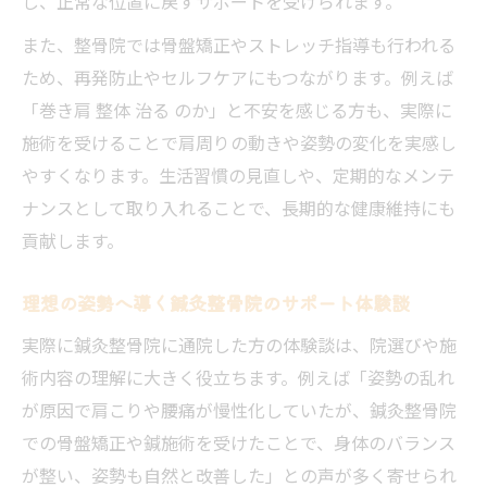
し、正常な位置に戻すサポートを受けられます。
鍼灸整骨院通院で実感する継続的な効果
また、整骨院では骨盤矯正やストレッチ指導も行われる
春町で無理なく通える鍼灸整骨院の魅力
ため、再発防止やセルフケアにもつながります。例えば
継続通院で得られる姿勢改善の実例紹介
「巻き肩 整体 治る のか」と不安を感じる方も、実際に
福岡市春町で理想の姿勢を叶える方法
施術を受けることで肩周りの動きや姿勢の変化を実感し
福岡市春町で姿勢改善に強い鍼灸整骨院比
やすくなります。生活習慣の見直しや、定期的なメンテ
較
ナンスとして取り入れることで、長期的な健康維持にも
理想の姿勢へ導く鍼灸整骨院の活用法
貢献します。
鍼灸整骨院で叶える美しい姿勢の秘訣
理想の姿勢へ導く鍼灸整骨院のサポート体験談
春町で実践できる姿勢改善のポイント
実際に鍼灸整骨院に通院した方の体験談は、院選びや施
鍼灸整骨院と自宅ケアの併用のすすめ
術内容の理解に大きく役立ちます。例えば「姿勢の乱れ
が原因で肩こりや腰痛が慢性化していたが、鍼灸整骨院
での骨盤矯正や鍼施術を受けたことで、身体のバランス
が整い、姿勢も自然と改善した」との声が多く寄せられ