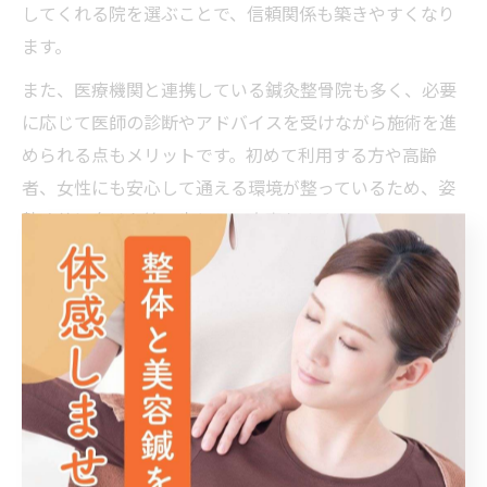
してくれる院を選ぶことで、信頼関係も築きやすくなり
ます。
また、医療機関と連携している鍼灸整骨院も多く、必要
に応じて医師の診断やアドバイスを受けながら施術を進
められる点もメリットです。初めて利用する方や高齢
者、女性にも安心して通える環境が整っているため、姿
勢改善に向けた第一歩として大変おすすめです。
骨盤矯正に強い鍼灸整骨院が導く
変化
骨盤矯正に強い鍼灸整骨院の施術比較表
院名
施術方法
保険適用
料金（税込）