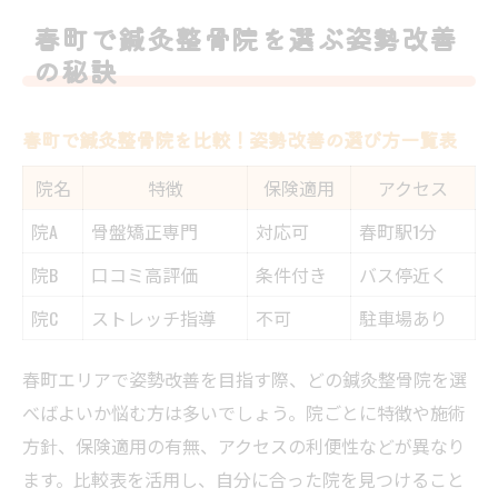
姿勢改善なら鍼灸整骨院が頼れる存在
春町で鍼灸整骨院を選ぶ姿勢改善
絶品の体感！鍼灸整骨院で実感する変化
の秘訣
保険適用に注目した姿勢改善の始め方
保険適用の鍼灸整骨院比較表で春町の選択
春町で鍼灸整骨院を比較！姿勢改善の選び方一覧表
肢を整理
院名
特徴
保険適用
アクセス
姿勢改善に保険が使える条件と注意点
院A
骨盤矯正専門
対応可
春町駅1分
福岡で鍼灸整骨院の保険適用を活用する方
法
院B
口コミ高評価
条件付き
バス停近く
保険適用ならではの鍼灸整骨院通院の魅力
院C
ストレッチ指導
不可
駐車場あり
鍼灸整骨院の保険利用で得られる安心感
春町エリアで姿勢改善を目指す際、どの鍼灸整骨院を選
骨盤矯正に強い鍼灸整骨院が導く変化
べばよいか悩む方は多いでしょう。院ごとに特徴や施術
骨盤矯正に強い鍼灸整骨院の施術比較表
方針、保険適用の有無、アクセスの利便性などが異なり
骨盤矯正で期待できる姿勢改善の変化
ます。比較表を活用し、自分に合った院を見つけること
春町で骨盤矯正を受けるメリットとは