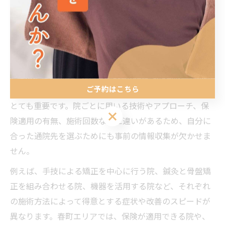
整骨院A
手技＋機器
可
初回2,500円
整骨院B
鍼灸＋骨盤矯正
不可
初回体験1,800円
整骨院C
骨盤矯正専門
可
3,000円/回
福岡県福岡市博多区春町で姿勢改善を目指す際、骨盤矯
ご予約はこちら
正に強い鍼灸整骨院の施術内容や特徴を比較することは
とても重要です。院ごとに用いる技術やアプローチ、保
ご予約はこちら
険適用の有無、施術回数などに違いがあるため、自分に
合った通院先を選ぶためにも事前の情報収集が欠かせま
せん。
例えば、手技による矯正を中心に行う院、鍼灸と骨盤矯
正を組み合わせる院、機器を活用する院など、それぞれ
の施術方法によって得意とする症状や改善のスピードが
異なります。春町エリアでは、保険が適用できる院や、