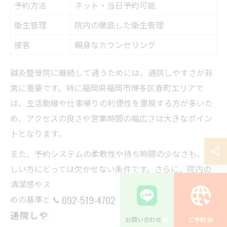
予約方法
ネット・当日予約可能
衛生管理
院内の徹底した衛生管理
接客
親身なカウンセリング
鍼灸整骨院に継続して通うためには、通院しやすさが非
常に重要です。特に福岡県福岡市博多区春町エリアで
は、生活動線や仕事帰りの利便性を重視する方が多いた
め、アクセスの良さや営業時間の幅広さは大きなポイン
トとなります。
また、予約システムの柔軟性や待ち時間の少なさも、忙
しい方にとっては欠かせない条件です。さらに、院内の
清潔感やスタッフの丁寧な対応も、安心して長く通うた
092-519-4702
めの基準となります。
通院しやすい鍼灸整骨院の主な特徴
お問い合わせ
ご予約