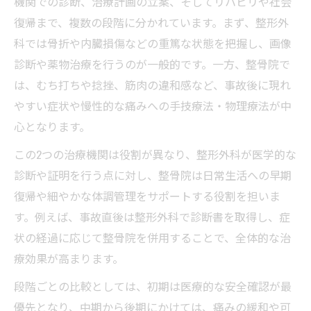
機関での診断、治療計画の立案、そしてリハビリや社会
復帰まで、複数の段階に分かれています。まず、整形外
科では骨折や内臓損傷などの重篤な状態を把握し、画像
診断や薬物治療を行うのが一般的です。一方、整骨院で
は、むち打ちや捻挫、筋肉の違和感など、事故後に現れ
やすい症状や慢性的な痛みへの手技療法・物理療法が中
心となります。
この2つの治療機関は役割が異なり、整形外科が医学的な
診断や証明を行う点に対し、整骨院は日常生活への早期
復帰や細やかな体調管理をサポートする役割を担いま
す。例えば、事故直後は整形外科で診断書を取得し、症
状の経過に応じて整骨院を併用することで、全体的な治
療効果が高まります。
段階ごとの比較としては、初期は医療的な安全確認が最
優先となり、中期から後期にかけては、痛みの緩和や可