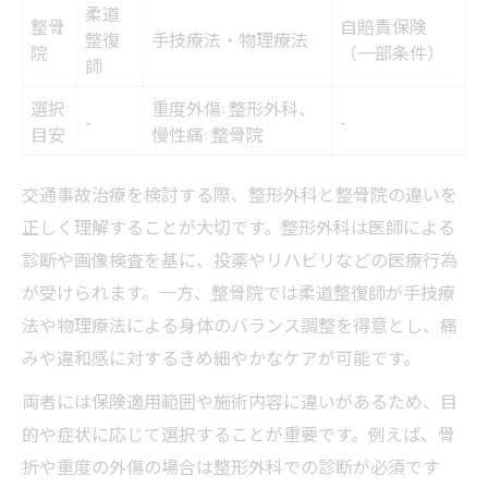
柔道
整骨
自賠責保険
整復
手技療法・物理療法
院
（一部条件）
師
選択
重度外傷: 整形外科、
-
-
目安
慢性痛: 整骨院
交通事故治療を検討する際、整形外科と整骨院の違いを
正しく理解することが大切です。整形外科は医師による
診断や画像検査を基に、投薬やリハビリなどの医療行為
が受けられます。一方、整骨院では柔道整復師が手技療
法や物理療法による身体のバランス調整を得意とし、痛
みや違和感に対するきめ細やかなケアが可能です。
両者には保険適用範囲や施術内容に違いがあるため、目
的や症状に応じて選択することが重要です。例えば、骨
折や重度の外傷の場合は整形外科での診断が必須です