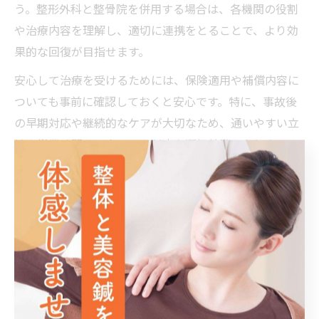
う。整形外科と整骨院を併用する場合は、各機関の役割
や治療内容を理解し、適切に連携をとることで、より効
果的な回復が目指せます。
安心して治療を受けるためには、保険適用や補償内容に
ついても事前に確認しておくと安心です。特に、事故後
の早期対応や継続的なケアが大切なため、通いやすい立
地や営業時間、スタッフの対応も選択基準となります。
患者の声や体験談を参考にするのもおすすめです。
治療開始から完了までに必要な手続き
手続き段
必要な書類
主な窓口
階
事故発生
事故証明書
警察
直後