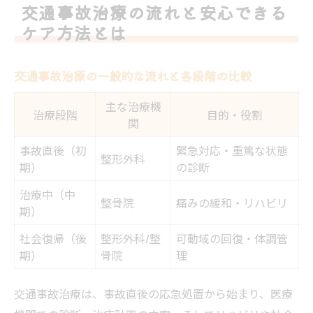
交通事故治療の流れと安心できる
ケア方法とは
交通事故治療の一般的な流れと各段階の比較
主な治療機
治療段階
目的・役割
関
事故直後（初
緊急対応・重篤な状態
整形外科
期）
の診断
治療中（中
整骨院
痛みの緩和・リハビリ
期）
社会復帰（後
整形外科/整
可動域の回復・体調管
期）
骨院
理
交通事故治療は、事故直後の応急処置から始まり、医療