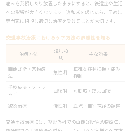
痛みを我慢したり放置したままにすると、後遺症や生活
への影響が大きくなります。違和感を感じたら、早めに
専門家に相談し適切な治療を受けることが大切です。
交通事故治療におけるケア方法の多様性を知る
適用時
治療方法
主な効果
期
画像診断・薬物療
正確な症状把握・痛み
急性期
法
抑制
手技療法・ストレ
回復期
可動域・筋力回復
ッチ
鍼灸治療
慢性期
血流・自律神経の調整
交通事故治療には、整形外科での画像診断や薬物療法、
整骨院での手技療法や鍼灸、リハビリなど多様なケア方