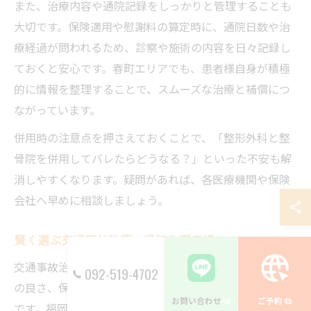
また、治療内容や通院記録をしっかりと管理することも
大切です。保険適用や慰謝料の算定時に、通院日数や治
療経過が問われるため、診察や施術の内容を日々記録し
ておくと安心です。春町エリアでも、患者様自身が積極
的に情報を整理することで、スムーズな治療と補償につ
ながっています。
併用時の注意点を押さえておくことで、「整形外科と整
骨院を併用してバレたらどうなる？」といった不安も解
消しやすくなります。疑問があれば、各医療機関や保険
会社へ早めに相談しましょう。
賢く選ぶ交通事故治療の通院先選定術
交通事故治療の通院先を選ぶ際は、治療実績やアクセス
092-519-4702
の良さ、保険対応力などを総合的に比較することが大切
お問い合わせ
ご予約
です。福岡県福岡市博多区春町では、地域密着型の整骨