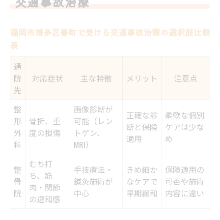
交通事故治療
知る
むち打ち予防に役立つ交通事故治療のポイ
福岡市博多区春町で受ける交通事故治療の選択肢比較
ント
表
交通事故治療の流れと安心できるケア方法とは
通
交通事故治療の一般的な流れと各段階の比
院
対応症状
主な特徴
メリット
注意点
較
先
安心できる交通事故治療の進め方を知る
整
画像診断が
正確な診
柔軟な個別
治療開始から完了までに必要な手続き
形
骨折、重
可能（レン
断と保険
ケアは少な
外
度の損傷
トゲン、
事故後のケアで注意したいポイントまとめ
適用
め
科
MRI）
交通事故治療の不安を解消する相談先の選
むち打
び方
整
手技療法・
きめ細か
保険適用の
ち、筋
骨
鍼灸施術が
なケアで
可否や施術
むち打ち症にも有効な事故後ケアの実践ポイン
肉・関節
院
中心
早期緩和
内容に違い
ト
の違和感
むち打ち症状別に見る交通事故治療の方法