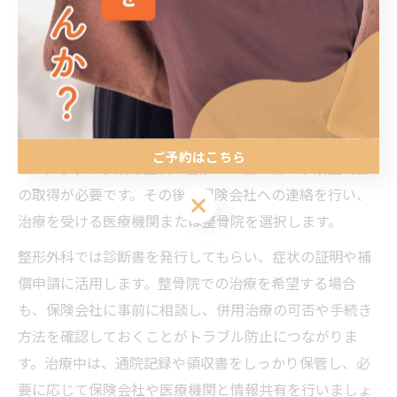
治療開始
診断書
医療機関
治療終了
症状固定診断書、請求
医療機関・保険
時
書類
会社
交通事故治療をスムーズに進めるためには、治療開始か
ら完了までに踏むべき手続きを理解しておくことが重要
ご予約はこちら
です。まず、事故発生後は警察への届け出と事故証明書
の取得が必要です。その後、保険会社への連絡を行い、
ご予約はこちら
治療を受ける医療機関または整骨院を選択します。
整形外科では診断書を発行してもらい、症状の証明や補
償申請に活用します。整骨院での治療を希望する場合
も、保険会社に事前に相談し、併用治療の可否や手続き
方法を確認しておくことがトラブル防止につながりま
す。治療中は、通院記録や領収書をしっかり保管し、必
要に応じて保険会社や医療機関と情報共有を行いましょ