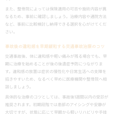
適正な補償に結びつく通院方法を徹底解説
また、整骨院によっては保険適用の可否や施術内容が異
交通事故治療の通院日数と慰謝料の関係一
なるため、事前に確認しましょう。治療内容や通院方法
覧
など、事前に比較検討し納得できる選択を心がけてくだ
適正な補償を受けるための通院記録の取り
さい。
方
保険会社への連絡時に注意したい点
事故後の違和感を早期緩和する交通事故治療のコツ
交通事故治療で損をしないための心得
交通事故後、体に違和感や軽い痛みが残る場合でも、早
通院先選びで補償額が変わる理由
期に治療を始めることが後の後遺症予防につながりま
後悔しない交通事故治療の判断軸を身につける
す。違和感の放置は症状の慢性化や日常生活への支障を
交通事故治療の判断基準比較表
招きやすいため、なるべく早めに医療機関や整骨院へ相
後悔しないための治療方針の決め方
談しましょう。
交通事故治療で迷わない選択のヒント
具体的な治療のコツとしては、事故後1週間以内の受診が
治療先選びで重要視すべきポイント
推奨されます。初期段階では患部のアイシングや安静が
大切ですが、状態に応じて早期から軽いリハビリや手技
交通事故治療を安心して続けるための心得