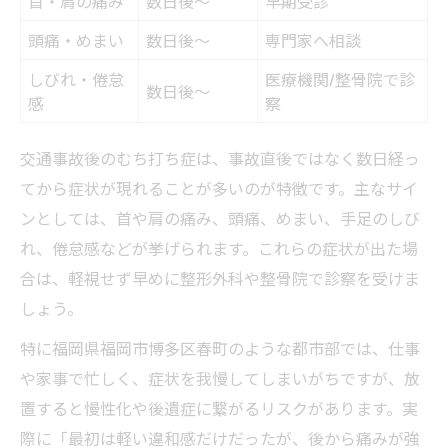
首・肩の痛み
数日後～
早期受診
頭痛・めまい
数日後～
専門家へ相談
しびれ・倦怠
医療機関/整骨院で診
数日後～
感
察
交通事故後のむち打ち症は、事故直後ではなく数日経っ
てから症状が現れることが多いのが特徴です。主なサイ
ンとしては、首や肩の痛み、頭痛、めまい、手足のしび
れ、倦怠感などが挙げられます。これらの症状が出た場
合は、軽視せず早めに整形外科や整骨院で診察を受けま
しょう。
特に福岡県福岡市博多区春町のような都市部では、仕事
や家事で忙しく、症状を我慢してしまいがちですが、放
置すると慢性化や後遺症に繋がるリスクがあります。実
際に「最初は軽い違和感だけだったが、後から痛みが強