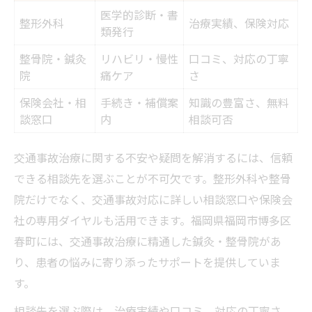
医学的診断・書
整形外科
治療実績、保険対応
類発行
整骨院・鍼灸
リハビリ・慢性
口コミ、対応の丁寧
院
痛ケア
さ
保険会社・相
手続き・補償案
知識の豊富さ、無料
談窓口
内
相談可否
交通事故治療に関する不安や疑問を解消するには、信頼
できる相談先を選ぶことが不可欠です。整形外科や整骨
院だけでなく、交通事故対応に詳しい相談窓口や保険会
社の専用ダイヤルも活用できます。福岡県福岡市博多区
春町には、交通事故治療に精通した鍼灸・整骨院があ
り、患者の悩みに寄り添ったサポートを提供していま
す。
相談先を選ぶ際は、治療実績や口コミ、対応の丁寧さ、