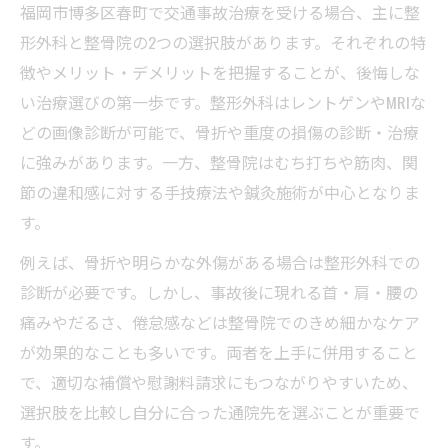
福岡市博多区春町で交通事故治療を受ける場合、主に整
一覧
形外科と整骨院の2つの選択肢があります。それぞれの特
事故後の首や腰の違和感対策を徹底解説
徴やメリット・デメリットを把握することが、後悔しな
むち打ち症への交通事故治療で意識したい
い治療選びの第一歩です。整形外科はレントゲンやMRIな
点
どの画像診断が可能で、骨折や重度の損傷の診断・治療
自宅ケアと通院治療の効果的な組み合わせ
に強みがあります。一方、整骨院はむち打ちや筋肉、関
事故後に現れるむち打ちのサインを見逃さ
節の違和感に対する手技療法や鍼灸施術が中心となりま
ない
す。
整形外科と整骨院を利用した賢い治療の選び方
例えば、骨折や明らかな外傷がある場合は整形外科での
整形外科と整骨院の特徴比較早見表
診断が必要です。しかし、事故後に現れる首・肩・腰の
交通事故治療で併用する際の注意点まとめ
痛みやだるさ、倦怠感などは整骨院でのきめ細かなケア
が効果的なことも多いです。両者を上手に併用すること
賢く選ぶ交通事故治療の通院先選定術
で、適切な補償や慰謝料請求にもつながりやすいため、
整形外科と整骨院の併用ルール徹底解説
選択肢を比較し自分に合った通院先を選ぶことが重要で
治療内容と保険適用範囲の違いを知る
す。