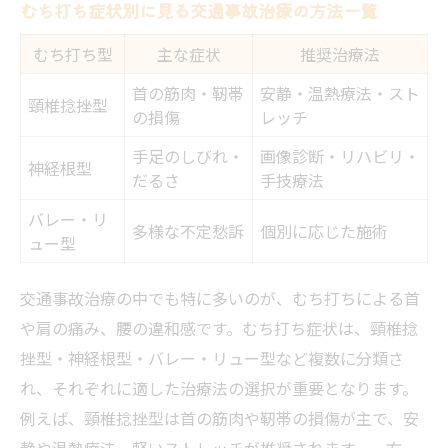
むち打ち症状別に見る交通事故治療の方法一覧
むち打ち型
主な症状
推奨治療法
首の筋肉・靭帯
安静・温熱療法・スト
頸椎捻挫型
の損傷
レッチ
手足のしびれ・
画像診断・リハビリ・
神経根型
だるさ
手技療法
バレー・リ
多様な不定愁訴
個別に応じた施術
ュー型
交通事故治療の中でも特に多いのが、むち打ちによる首
や肩の痛み、腰の違和感です。むち打ち症状は、頸椎捻
挫型・神経根型・バレー・リュー型など複数に分類さ
れ、それぞれに適した治療法の選択が重要となります。
例えば、頸椎捻挫型は首の筋肉や靭帯の損傷が主で、安
静や温熱療法、軽いストレッチが推奨されます。一方、