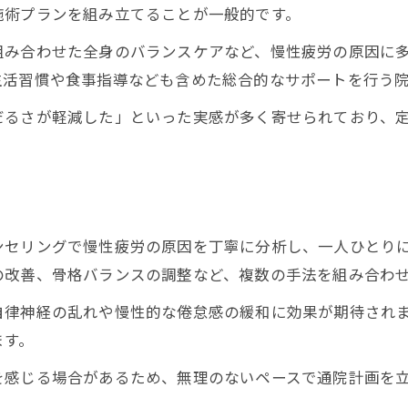
施術プランを組み立てることが一般的です。
仕事帰りでも安心の鍼灸整骨院活用法
組み合わせた全身のバランスケアなど、慢性疲労の原因に
鍼灸整骨院の利便性が働く人に人気な理由
生活習慣や食事指導なども含めた総合的なサポートを行う
鍼灸整骨院の予約や営業時間のポイント
だるさが軽減した」といった実感が多く寄せられており、
忙しい日々にも最適な鍼灸整骨院の選び方
費用と施術内容を比較し理想の院を探す
鍼灸整骨院の費用と施術内容を一覧で比較
費用面で選ぶ鍼灸整骨院のポイント
施術内容別にみる鍼灸整骨院の特徴
ンセリングで慢性疲労の原因を丁寧に分析し、一人ひとり
ご予約はこちら
ご予約はこちら
の改善、骨格バランスの調整など、複数の手法を組み合わ
コスパ重視で選ぶ鍼灸整骨院の見極め方
鍼灸整骨院の料金体系や割引制度を解説
自律神経の乱れや慢性的な倦怠感の緩和に効果が期待され
ます。
を感じる場合があるため、無理のないペースで通院計画を
。