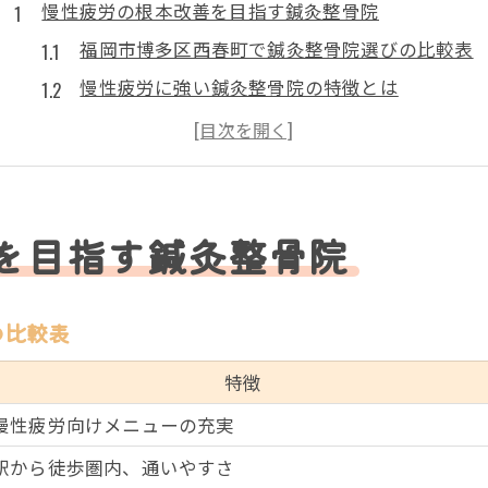
慢性疲労の根本改善を目指す鍼灸整骨院
福岡市博多区西春町で鍼灸整骨院選びの比較表
慢性疲労に強い鍼灸整骨院の特徴とは
根本改善を狙う鍼灸整骨院の施術内容
鍼灸整骨院を通じて得られる慢性疲労対策
鍼灸整骨院なら長期的な疲労ケアも安心
自律神経ケアも叶う西春町エリアの選び方
を目指す鍼灸整骨院
西春町で鍼灸整骨院の自律神経ケア内容比較
自律神経の乱れに悩むなら鍼灸整骨院へ
の比較表
鍼灸整骨院で叶う心身バランスの整え方
特徴
西春町エリアで注目の鍼灸整骨院選び
慢性疲労向けメニューの充実
自律神経ケアに強い鍼灸整骨院の見極め方
駅から徒歩圏内、通いやすさ
鍼灸整骨院で叶える全身バランスの調整法