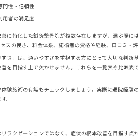
全身バランス調整法を鍼灸整骨院別に比較
専門性・信頼性
鍼灸整骨院による全身ケアの実践ポイント
利用者の満足度
バランス改善を目指す鍼灸整骨院の魅力
改善に特化した鍼灸整骨院が複数存在しますが、選ぶ際に
体調不良を整える鍼灸整骨院の手技とは
クセスの良さ、料金体系、施術者の資格や経験、口コミ・評
鍼灸整骨院の全身調整で期待できる効果
やすさ」は、通いやすさを重視する方にとって大切な判断
慢性的なだるさに悩む人が安心できる理由
改善を目指す上で欠かせません。これらを一覧表や比較表
だるさ改善で鍼灸整骨院の安心ポイント一覧
慢性疲労に寄り添う鍼灸整骨院の対応力
や体験施術の有無もチェックしましょう。実際に通院経験
鍼灸整骨院のケアで安心できるサポート体制
ます。
だるさ軽減を目指す鍼灸整骨院の工夫
鍼灸整骨院で感じる心身のリフレッシュ
働く人にも通いやすい鍼灸整骨院の魅力
なリラクゼーションではなく、症状の根本改善を目指す点
通いやすさで選ぶ鍼灸整骨院の比較表