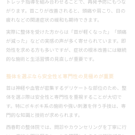
トレッチ指導を組み合わせることで、再発予防にもつな
法
がります。首こりが改善されると、頭痛や肩こり、目の
整体とセルフケアの組み合わせ実践例一覧
疲れなどの関連症状の緩和も期待できます。
首こりトラブルを繰り返さないための整体
習慣
実際に整体を受けた方からは「首が軽くなった」「頭痛
が減った」などの実感の声が多く寄せられています。即
整体で首こりを予防するための生活アドバ
効性を求める方も多いですが、症状の根本改善には継続
イス
的な施術と生活習慣の見直しが重要です。
首の不調を感じたら整体で早期対策を
整体を選ぶなら安全性と専門性の見極めが重要
首は神経や血管が密集するデリケートな部位のため、整
体を選ぶ際は安全性と専門性を重視することが大切で
す。特にボキボキ系の施術や強い刺激を伴う手技は、専
門的な知識と技術が求められます。
西春町の整体院では、問診やカウンセリングを丁寧に行