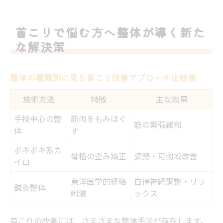
整体を選ぶなら安全性と専門性の見極めが
重要
首こりで悩む方へ整体が導く新た
博多区西春町で整体を利用する際のポイン
な解決策
トまとめ
首こり改善に整体と整形外科のどちらが向
整体の種類別に見る首こり改善アプローチ比較表
くのか
施術方法
特徴
主な効果
現代的な整体で首の違和感を根本からケア
現代人の首こり事情と整体による根本ケア
手技中心の整
筋肉をもみほぐ
筋の緊張緩和
体
す
法
整体で首の違和感が改善するメカニズム
ボキボキ系カ
骨格の歪み矯正
姿勢・可動域改善
イロ
西春町における整体の最新アプローチ一覧
東洋医学的経絡
自律神経調整・リラ
首こり専門整体を選ぶときのチェックポイ
鍼灸整体
刺激
ックス
ント
整体を通じてストレートネックも同時にケ
首こりの改善には、さまざまな整体手法が存在します。