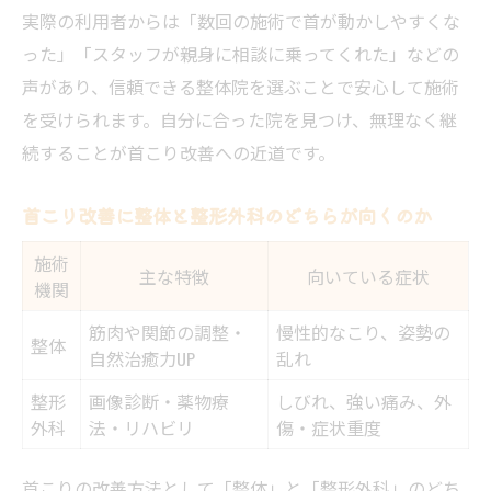
実際の利用者からは「数回の施術で首が動かしやすくな
った」「スタッフが親身に相談に乗ってくれた」などの
声があり、信頼できる整体院を選ぶことで安心して施術
を受けられます。自分に合った院を見つけ、無理なく継
続することが首こり改善への近道です。
首こり改善に整体と整形外科のどちらが向くのか
施術
主な特徴
向いている症状
機関
筋肉や関節の調整・
慢性的なこり、姿勢の
整体
自然治癒力UP
乱れ
整形
画像診断・薬物療
しびれ、強い痛み、外
外科
法・リハビリ
傷・症状重度
首こりの改善方法として「整体」と「整形外科」のどち