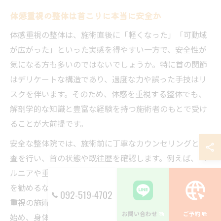
体感重視の整体は首こりに本当に安全か
体感重視の整体は、施術直後に「軽くなった」「可動域
が広がった」といった実感を得やすい一方で、安全性が
気になる方も多いのではないでしょうか。特に首の関節
はデリケートな構造であり、過度な力や誤った手技はリ
スクを伴います。そのため、体感を重視する整体でも、
解剖学的な知識と豊富な経験を持つ施術者のもとで受け
ることが大前提です。
安全な整体院では、施術前に丁寧なカウンセリングと検
査を行い、首の状態や既往歴を確認します。例えば、ヘ
ルニアや重大な疾患が疑われる場合は、医療機関の受診
を勧めるなど、リスク回避の体制が整っています。体感
092-519-4702
重視の施術を希望する場合も、初回はやさしい手技から
お問い合わせ
ご予約
始め、身体の反応を見ながら徐々に強度を調整する方針