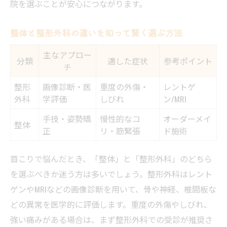
院を選ぶことが安心につながります。
整体と整形外科の違いを知って賢く選ぶ方法
主なアプロー
分類
適した症状
参考ポイント
チ
整形
画像診断・医
重度の外傷・
レントゲ
外科
学評価
しびれ
ン/MRI
手技・姿勢矯
慢性的なコ
オーダーメイ
整体
正
リ・筋緊張
ド施術
首こりで悩んだとき、「整体」と「整形外科」のどちら
を選ぶべきか迷う方は多いでしょう。整形外科はレント
ゲンやMRIなどの画像診断を用いて、骨や神経、椎間板な
どの異常を医学的に評価します。重度の外傷やしびれ、
強い痛みがある場合は、まず整形外科での受診が推奨さ