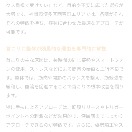
クス重視で受けたい」など、目的や不安に応じた選択が
安心して受けられる整体院選びのポイント
大切です。福岡市博多区西春町エリアでは、各院がそれ
首こり改善で評判の高い整体手技まとめ
ぞれの特徴を持ち、症状に合わせた最適なアプローチが
ボキボキ整体体験者の感じた効果と注意点
可能です。
首の不調を整体で和らげる最新のアプローチ
最新整体メニューによる首の不調対策一覧
首こりに整体が効果的な理由を専門的に解説
表
首こりの主な原因は、長時間の同じ姿勢やスマートフォ
整体で首の巡りを整えるコツとポイント
ンの使用、ストレスなどによる筋肉の硬直と血行不良で
首こり・頭痛に特化した整体の特徴を紹介
す。整体では、筋肉や関節のバランスを整え、筋緊張を
西春町で受けられる整体の施術例まとめ
緩和し、血流を促進することで首こりの根本改善を図り
ます。
首こり改善に役立つセルフケアと整体の併
用術
特に手技によるアプローチは、筋膜リリースやトリガー
整体を通じ首こりの日常トラブルを解きほぐす
ポイントへの刺激などが効果的で、深層筋までしっかり
アプローチできるのが特徴です。さらに、姿勢矯正やス
日常生活で整体がサポートする首こり解消