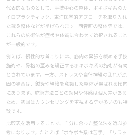
ア
代表的なものとして、手技中心の整体、ボキボキ系のカ
首こり改善に整体は本当に有効なのか考える
イロプラクティック、東洋医学的アプローチを取り入れ
首こりと整体の効果を比較した実感データ
た鍼灸整体などが挙げられます。西春町の整体院では、
表
これらの施術法が症状や体質に合わせて選択されること
整体が首筋の痛みや頭痛にどう作用するか
が一般的です。
整体と整形外科の違いを知って賢く選ぶ方
例えば、慢性的な首こりには、筋肉の緊張を緩める手技
法
施術や、骨格の歪みを矯正するボキボキ系の施術が有効
一回で変化を感じやすい整体の特徴とは
とされています。一方、ストレスや自律神経の乱れが原
因の場合は、鍼灸や経絡を意識した整体が選ばれる傾向
首こり改善に役立つ整体の口コミ傾向を解
にあります。施術方法ごとの効果や体感は個人差がある
説
ため、初回はカウンセリングを重視する院が多いのも特
ボキボキ系整体の体感と安心感の両立とは
徴です。
ボキボキ系整体とやさしい施術の違いを比
較
比較表を活用することで、自分に合った整体法を選ぶ参
考になります。たとえば「ボキボキ系は苦手」「リラッ
体感重視の整体は首こりに本当に安全か