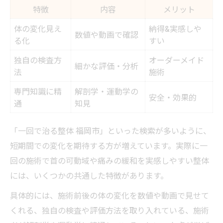
特徴
内容
メリット
体の変化見え
納得&実感しや
数値や動画で確認
る化
すい
独自の検査方
オーダーメイド
細かな評価・分析
法
施術
専門知識に精
解剖学・運動学の
安全・効果的
通
知見
「一回で治る整体 福岡市」といった検索が多いように、
短期間での変化を期待する方が増えています。実際に一
回の施術で首の可動域や痛みの緩和を実感しやすい整体
には、いくつかの共通した特徴があります。
具体的には、施術前後の体の変化を数値や動画で見せて
くれる、独自の検査や評価方法を取り入れている、施術