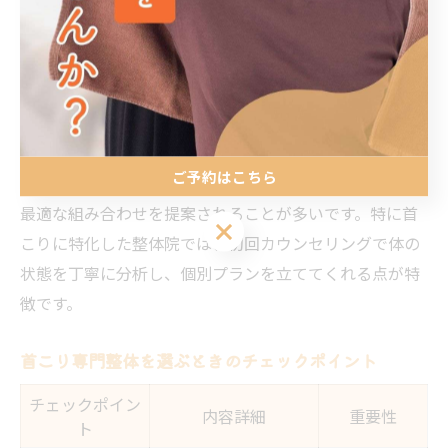
けてのこりを和らげる。
ソフト整体：痛みが苦手な方や高齢者にも安心して受
けられる、やさしい手技中心の施術。
鍼灸との組み合わせ：東洋医学の視点を活かし、身体
のめぐりを促進する。
ご予約はこちら
これらの施術は、症状や生活スタイル、年齢に合わせて
最適な組み合わせを提案されることが多いです。特に首
ご予約はこちら
こりに特化した整体院では、初回カウンセリングで体の
状態を丁寧に分析し、個別プランを立ててくれる点が特
徴です。
首こり専門整体を選ぶときのチェックポイント
チェックポイン
内容詳細
重要性
ト