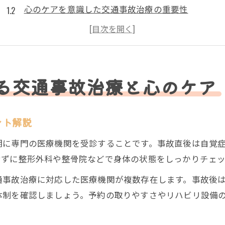
心のケアを意識した交通事故治療の重要性
博多区整形外科で受ける交通事故治療の流れ
交通事故治療後の不安やストレス対策の方法
整骨院やメンタルクリニック連携のメリット
メンタルケアも重視する交通事故治療の選び方
る交通事故治療と心のケア
交通事故治療と心のケアが両立できる院の特徴
整形外科や整骨院の連携による治療法を比較
ント解説
メンタルクリニック併設の交通事故治療が安心な理
期に専門の医療機関を受診することです。事故直後は自覚
交通事故治療で重視すべき予約や通院のしやすさ
せずに整形外科や整骨院などで身体の状態をしっかりチェッ
口コミや評判から選ぶ交通事故治療対応施設
通事故治療に対応した医療機関が複数存在します。事故後
事故後の不安を減らす治療体制のポイントとは
体制を確認しましょう。予約の取りやすさやリハビリ設備
交通事故治療で大切な不安軽減サポートの実例
博多区整形外科の交通事故治療と相談しやすさ