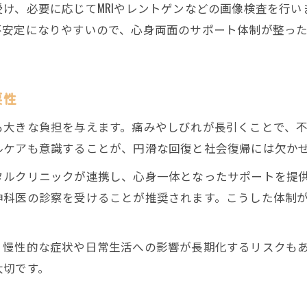
け、必要に応じてMRIやレントゲンなどの画像検査を行
メンタルケアを含む治療体制のチェックポイント
不安定になりやすいので、心身両面のサポート体制が整っ
交通事故治療時のリハビリ体制の整え方
ストレスを和らげる交通事故治療スタッフの配慮
心身を支える博多区の安心交通事故治療法
要性
交通事故治療とメンタルケアで心身を総合サポート
も大きな負担を与えます。痛みやしびれが長引くことで、
博多区の交通事故治療で受ける多職種連携の強み
ルケアも意識することが、円滑な回復と社会復帰には欠か
交通事故治療に効果的なリハビリの取り組み方
タルクリニックが連携し、心身一体となったサポートを提
メンタルケアを含めた交通事故治療の実践例
神科医の診察を受けることが推奨されます。こうした体制
交通事故治療の実績と安心できる対応体制
継続通院しやすい交通事故治療の工夫を徹底解説
、慢性的な症状や日常生活への影響が長期化するリスクも
交通事故治療の継続通院を楽にする予約の工夫
大切です。
仕事帰りでも通える交通事故治療のポイント
交通事故治療で選ばれる通院しやすい環境づくり