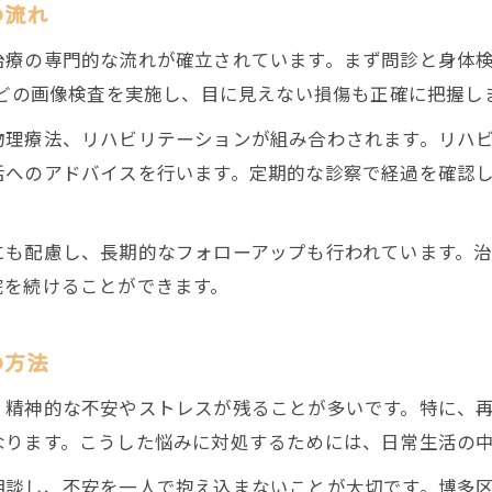
の流れ
負担の少ない交通事故治療通院のサポート方法
治療の専門的な流れが確立されています。まず問診と身体
交通事故治療に便利な整形外科と整骨院の活用法
などの画像検査を実施し、目に見えない損傷も正確に把握し
身体と心の回復を導く治療・ケアの新提案
物理療法、リハビリテーションが組み合わされます。リハ
交通事故治療で心身を元気にする新しいアプローチ
活へのアドバイスを行います。定期的な診察で経過を確認
メンタルケアと交通事故治療の融合で回復力アップ
交通事故治療に役立つリハビリ最新情報まとめ
にも配慮し、長期的なフォローアップも行われています。
心のケアを重視した交通事故治療の取り入れ方
院を続けることができます。
ご予約はこちら
ご予約はこちら
継続しやすい交通事故治療とメンタルケアの実践
の方法
、精神的な不安やストレスが残ることが多いです。特に、
なります。こうした悩みに対処するためには、日常生活の
相談し、不安を一人で抱え込まないことが大切です。博多