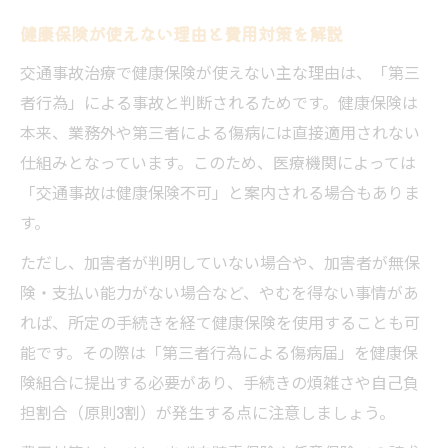
準備
健康保険が使えない理由と費用対策を解説
交通事故治療費立替ができないケースの対
策
交通事故治療で健康保険が使えない主な理由は、「第三
者行為」による事故と判断されるためです。健康保険は
交通事故治療費の立替時に必要な証拠保全
本来、業務外や第三者による傷病には直接適用されない
とは
仕組みとなっています。このため、医療機関によっては
交通事故治療で保険会社との交渉ポイント
「交通事故は健康保険不可」と案内される場合もありま
交通事故治療費の請求トラブル回避法を解
す。
説
ただし、加害者が判明していない場合や、加害者が無保
険・支払い能力がない場合など、やむを得ない事情があ
れば、所定の手続きを経て健康保険を使用することも可
能です。その際は「第三者行為による傷病届」を健康保
険組合に提出する必要があり、手続きの煩雑さや自己負
担割合（原則3割）が発生する点に注意しましょう。