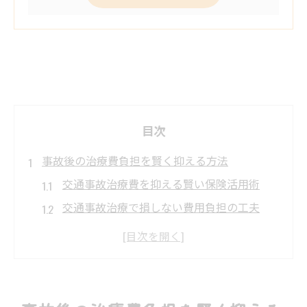
目次
事故後の治療費負担を賢く抑える方法
交通事故治療費を抑える賢い保険活用術
交通事故治療で損しない費用負担の工夫
健康保険が使えない理由と費用対策を解説
交通事故治療の立替負担を避ける申請ポイ
ント
事故後の交通事故治療費10割請求の注意点