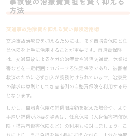
事故後の治療費負担を賢く抑える
交通事故治療のプロトコル徹底解説
方法
交通事故治療の標準プロトコルと進行手順
交通事故治療内容と受診時の流れを詳しく
交通事故治療費を抑える賢い保険活用術
紹介
交通事故治療費を抑えるためには、まず自賠責保険と任
交通事故治療で押さえる診断書と証拠保全
意保険を上手に活用することが重要です。自賠責保険
の重要性
は、交通事故によるケガの治療費や通院交通費、休業損
交通事故治療における整形外科と病院の役
害などを一定範囲でカバーする法定保険であり、被害者
割
救済のために必ず加入が義務付けられています。治療費
交通事故治療で知っておきたい通院記録の
の請求は原則として加害者側の自賠責保険を利用する形
残し方
となります。
健康保険が使えない理由をやさしく解明
しかし、自賠責保険の補償限度額を超えた場合や、より
交通事故治療で健康保険が使えない背景解
手厚い補償が必要な場合は、任意保険（人身傷害補償保
説
険・搭乗者傷害保険など）の利用も検討しましょう。こ
交通事故治療時の健康保険デメリットを知
れにより、自己負担を最小限に抑えながら、十分な治療