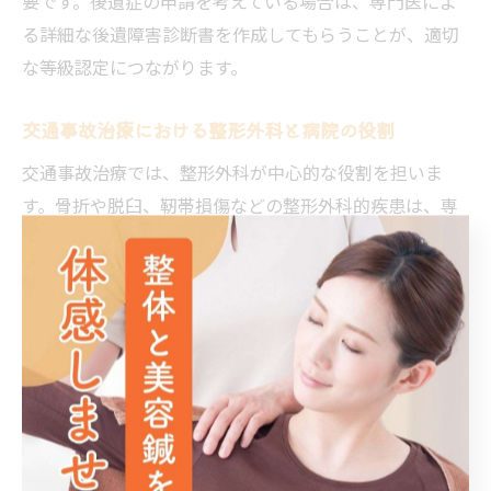
要です。後遺症の申請を考えている場合は、専門医によ
る詳細な後遺障害診断書を作成してもらうことが、適切
な等級認定につながります。
交通事故治療における整形外科と病院の役割
交通事故治療では、整形外科が中心的な役割を担いま
す。骨折や脱臼、靭帯損傷などの整形外科的疾患は、専
門的な診断と治療が不可欠です。整形外科では、画像診
断や薬物療法、ギプス固定、手術など幅広い治療が行わ
れます。
一方、脳神経や内臓損傷が疑われる場合は、総合病院や
専門病院での精密検査・治療が必要です。複数の診療科
が連携し、患者の全身状態を総合的に管理することで、
治療の質が向上します。また、リハビリテーション科や
ペインクリニックなどの併用も考慮されます。