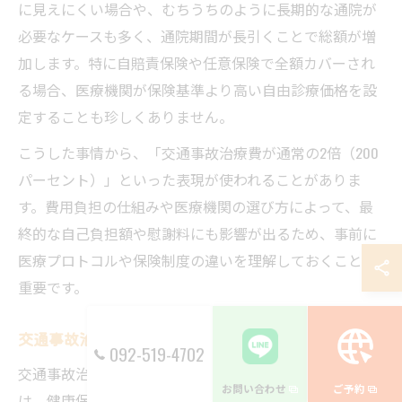
に見えにくい場合や、むちうちのように長期的な通院が
必要なケースも多く、通院期間が長引くことで総額が増
加します。特に自賠責保険や任意保険で全額カバーされ
る場合、医療機関が保険基準より高い自由診療価格を設
定することも珍しくありません。
こうした事情から、「交通事故治療費が通常の2倍（200
パーセント）」といった表現が使われることがありま
す。費用負担の仕組みや医療機関の選び方によって、最
終的な自己負担額や慰謝料にも影響が出るため、事前に
医療プロトコルや保険制度の違いを理解しておくことが
重要です。
交通事故治療費200パーセントの仕組みを解説
092-519-4702
交通事故治療費が「200パーセント」と呼ばれる理由
お問い合わせ
ご予約
は、健康保険診療と比べて2倍の費用がかかる仕組みにあ