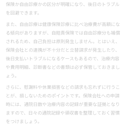
保険か自由診療かの区分が明確になり、後日のトラブル
知る
を回避できます。
交通事故治療で健康保険との差額に要注意
また、自由診療は健康保険診療に比べ治療費が高額にな
医療費が高額になる背景と損しない対策
る傾向がありますが、自賠責保険では自由診療分も補償
交通事故治療で医療費が高額化する理由と
されるため、自己負担は原則発生しません。とはいえ、
は
保険会社との連携が不十分だと立替請求が発生したり、
交通事故治療費200パーセントの仕組みを解
後日支払いトラブルになるケースもあるので、治療内容
説
や費用明細、診断書などの書類は必ず保管しておきまし
交通事故治療費の負担を減らす具体的な対
ょう。
策
さらに、慰謝料や休業損害などの請求も忘れずに行うこ
交通事故治療で損をしない保険請求のコツ
とが、損しないためのポイントです。保険会社への申請
交通事故治療費と慰謝料に関する実務知識
時には、通院日数や治療内容の記録が重要な証拠となり
治療費立替時の注意点と実務ポイント
ますので、日々の通院記録や領収書を整理しておく習慣
をつけましょう。
交通事故治療で立替負担にならないための