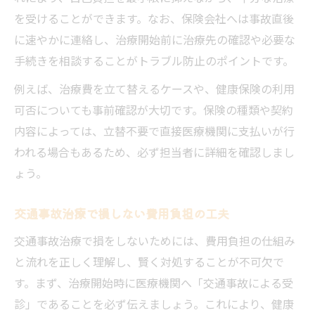
る
を受けることができます。なお、保険会社へは事故直後
に速やかに連絡し、治療開始前に治療先の確認や必要な
交通事故治療における第三者行為届出の必
手続きを相談することがトラブル防止のポイントです。
要性
交通事故治療と医療保険の適用外となる理
例えば、治療費を立て替えるケースや、健康保険の利用
由
可否についても事前確認が大切です。保険の種類や契約
内容によっては、立替不要で直接医療機関に支払いが行
交通事故治療費の全額負担リスクと対策
われる場合もあるため、必ず担当者に詳細を確認しまし
自由診療と健康保険の違いに注目してみよう
ょう。
交通事故治療における自由診療のメリット
解説
交通事故治療で損しない費用負担の工夫
交通事故治療と健康保険の費用差に注意し
交通事故治療で損をしないためには、費用負担の仕組み
よう
と流れを正しく理解し、賢く対処することが不可欠で
交通事故治療費が高額化する自由診療の仕
す。まず、治療開始時に医療機関へ「交通事故による受
組み
診」であることを必ず伝えましょう。これにより、健康
交通事故治療で自由診療が選ばれる理由を