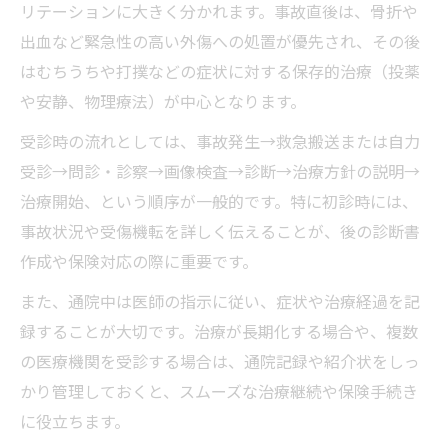
リテーションに大きく分かれます。事故直後は、骨折や
出血など緊急性の高い外傷への処置が優先され、その後
はむちうちや打撲などの症状に対する保存的治療（投薬
や安静、物理療法）が中心となります。
受診時の流れとしては、事故発生→救急搬送または自力
受診→問診・診察→画像検査→診断→治療方針の説明→
治療開始、という順序が一般的です。特に初診時には、
事故状況や受傷機転を詳しく伝えることが、後の診断書
作成や保険対応の際に重要です。
また、通院中は医師の指示に従い、症状や治療経過を記
録することが大切です。治療が長期化する場合や、複数
の医療機関を受診する場合は、通院記録や紹介状をしっ
かり管理しておくと、スムーズな治療継続や保険手続き
に役立ちます。