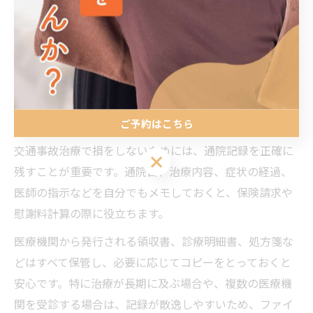
整骨院や鍼灸院を併用する場合は、主治医の許可や紹介
状を得ることが大切です。保険適用の可否や治療内容の
証明が求められるため、医療機関との連携を密にし、記
録を残しておくことがトラブル防止につながります。
交通事故治療で知っておきたい通院記録の残し方
ご予約はこちら
交通事故治療で損をしないためには、通院記録を正確に
ご予約はこちら
残すことが重要です。通院日、治療内容、症状の経過、
医師の指示などを自分でもメモしておくと、保険請求や
慰謝料計算の際に役立ちます。
医療機関から発行される領収書、診療明細書、処方箋な
どはすべて保管し、必要に応じてコピーをとっておくと
安心です。特に治療が長期に及ぶ場合や、複数の医療機
関を受診する場合は、記録が散逸しやすいため、ファイ