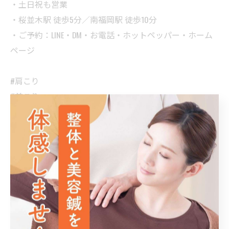
・土日祝も営業
・桜並木駅 徒歩5分／南福岡駅 徒歩10分
・ご予約：LINE・DM・お電話・ホットペッパー・ホーム
ページ
#肩こり
#首こり
#頭痛
#博多区整骨院
#南福岡整骨院
< 前のページ
一覧に戻る
次のページ >