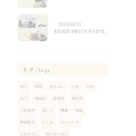
2026/08/03
#南福岡 #春日市 #大野城市 #鍼灸 #整体
タグ
Tags
急に
原因
治らない
人気
以内
近く
博多区
整骨院
春日市
大野城市
肩こり
腰痛
頭痛
眼精疲労
むくみ
カッピング
もみほぐし
刺さないはり