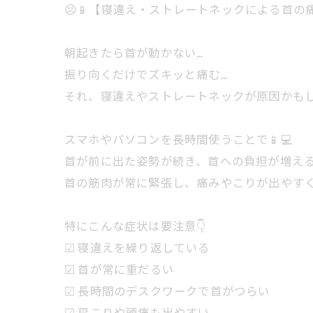
😣📱【寝違え・ストレートネックによる首の痛
朝起きたら首が動かない…
振り向くだけでズキッと痛む…
それ、寝違えやストレートネックが原因かもし
スマホやパソコンを長時間使うことで📱💻
首が前に出た姿勢が続き、首への負担が増え
首の筋肉が常に緊張し、痛みやこりが出やすくなり
特にこんな症状は要注意👇
☑ 寝違えを繰り返している
☑ 首が常に重だるい
☑ 長時間のデスクワークで首がつらい
☑ 肩こりや頭痛も出やすい