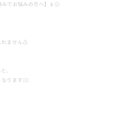
みでお悩みの方へ】📱😣
れません⚠️
ると、
ます😵‍💫