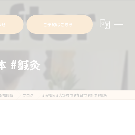
わせ
ご予約はこちら
体 #鍼灸
南福岡院
ブログ
#南福岡 #大野城市 #春日市 #整体 #鍼灸