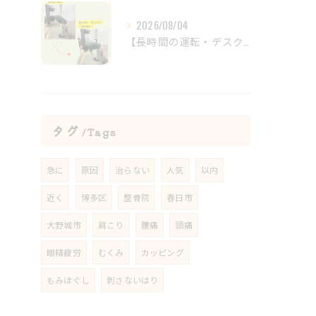
2026/08/04
【長時間の運転・デスクワークで腰がつらい方へ】
タグ
Tags
急に
原因
治らない
人気
以内
近く
博多区
整骨院
春日市
大野城市
肩こり
腰痛
頭痛
眼精疲労
むくみ
カッピング
もみほぐし
刺さないはり