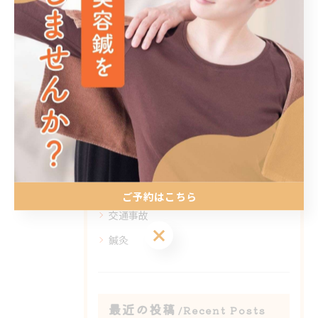
#大野城市
#春日市
カテゴリー
Categories
全てのカテゴリー
整体
リラクゼーション
美容鍼
ご予約はこちら
交通事故
ご予約はこちら
鍼灸
最近の投稿
Recent Posts