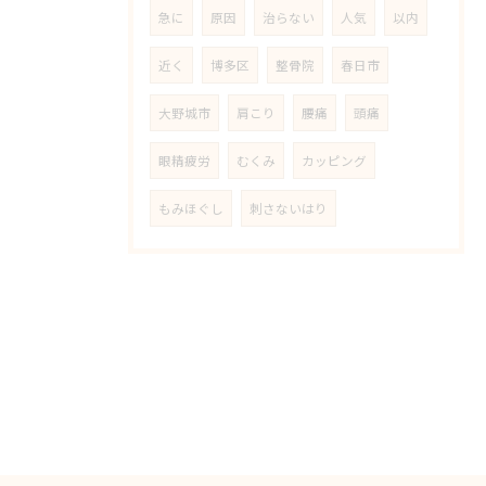
急に
原因
治らない
人気
以内
近く
博多区
整骨院
春日市
大野城市
肩こり
腰痛
頭痛
眼精疲労
むくみ
カッピング
もみほぐし
刺さないはり