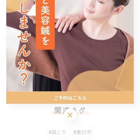
肩こり・首こりにお悩みの方はお気軽にご相談ください
😊
#肩こり #首こり #福岡整骨院 #春日市 #楽してキレイに
元気に
< 前のページ
一覧に戻る
次のページ >
ご予約はこちら
関連タグ
ご予約はこちら
#肩こり
#春日市