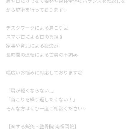
肩や首だけでなく姿勢や身体全体のバランスを確認しな
がら施術を行っております✨
デスクワークによる肩こり💻
スマホ首による首の負担📱
家事や育児による疲労👶
長時間の運転による首肩の不調🚗
幅広いお悩みに対応しております😊
「肩が軽くならない…」
「首こりを繰り返したくない！」
そんな方はぜひ一度ご相談ください✨
【楽する鍼灸・整骨院 南福岡院】