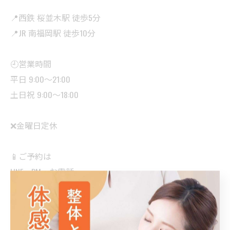
📍西鉄 桜並木駅 徒歩5分
📍JR 南福岡駅 徒歩10分
🕘営業時間
平日 9:00〜21:00
土日祝 9:00〜18:00
❌金曜日定休
📱ご予約は
LINE・DM・お電話・
ホットペッパー・ホームページから受付中✨
福岡市博多区・南福岡・春日市・大野城市周辺で