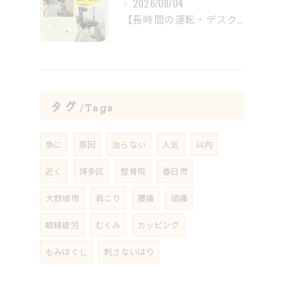
2026/08/04
【長時間の運転・デスクワークで腰がつらい方へ】
タグ
Tags
急に
原因
治らない
人気
以内
近く
博多区
整骨院
春日市
大野城市
肩こり
腰痛
頭痛
眼精疲労
むくみ
カッピング
もみほぐし
刺さないはり