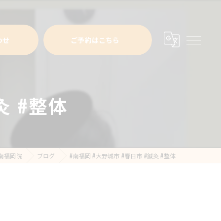
わせ
ご予約はこちら
灸 #整体
南福岡院
ブログ
#南福岡 #大野城市 #春日市 #鍼灸 #整体