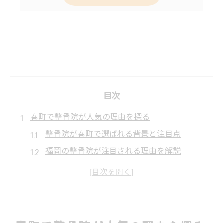
目次
春町で整骨院が人気の理由を探る
整骨院が春町で選ばれる背景と注目点
福岡の整骨院が注目される理由を解説
整骨院の人気が高い春町の特徴とは
福岡で整骨院が支持される理由を紹介
春町で整骨院利用者が増える要因分析
整骨院の口コミが春町で広がる理由