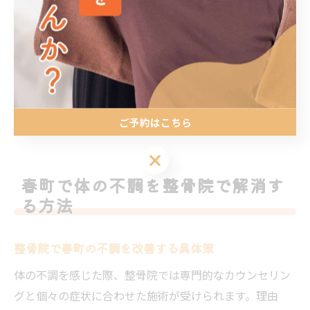
術と日常的なセルフケアの組み合わせが、長期的な健康
維持に役立つからです。たとえば、仕事や家事の合間を
利用して施術院に通い、リラックスする時間を設けるこ
とで、心身のバランスが整います。このような暮らし方
を実践することで、春町の住民は日々の健康リスクを最
ご予約はこちら
小限に抑え、充実した毎日を送ることができます。
ご予約はこちら
春町で体の不調を整骨院で解消す
る方法
整骨院で春町の不調を改善する具体策
体の不調を感じた際、整骨院では専門的なカウンセリン
グと個々の症状に合わせた施術が受けられます。理由