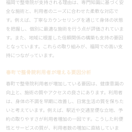
整骨院が忙しい毎日の健康管理をサポート
福岡で整骨院が支持される理由は、専門知識に基づく安
全な施術と、利用者のニーズに合わせた柔軟な対応で
春町で働く人が整骨院を利用する利点
す。例えば、丁寧なカウンセリングを通じて身体の状態
整骨院の利便性が春町で評価される理由
を把握し、個別に最適な施術を行う点が評価されていま
整骨院の時短ケアが春町で注目される背景
す。また、地域に根差した信頼関係の構築も支持の要因
整体・整骨の違いと春町での選び方
となっています。これらの取り組みが、福岡での高い支
整体と整骨院の違いと春町での選択基準
持につながっています。
春町で整体と整骨院を選ぶ際のポイント
整骨院と整体の特徴を比較し選ぶ方法
春町で整骨院利用者が増える要因分析
春町の整骨院と整体院の選び方を解説
春町で整骨院利用者が増加している要因は、健康意識の
整体と整骨院の効果と春町での見極め方
向上と、施術の質やアクセスの良さにあります。利用者
は、身体の不調を早期に改善し、日常生活の質を保ちた
春町で整骨院と整体を選ぶ際の注意点
いと考えています。例えば、駅近や交通至便な立地、予
春町で安心できる整骨院の見極め方
約の取りやすさが利用者増加の一因です。こうした利便
春町で信頼できる整骨院を選ぶ基準
性とサービスの質が、利用者数の増加に直結していま
整骨院選びで安心できる春町のポイント