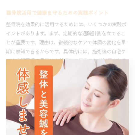
整骨院活用で健康を守るための実践ポイント
整骨院を効果的に活用するためには、いくつかの実践ポ
イントがあります。まず、定期的な通院計画を立てるこ
とが重要です。理由は、継続的なケアで体調の変化を早
期に察知できるからです。具体的には、施術後の自宅ケ
アや生活習慣の見直しも並行して行うことが推奨されま
す。例えば、施術者から指導されたストレッチや姿勢改
善策を日常に取り入れることで、効果を持続できます。
これにより、春町で健康を守り続ける基盤が築かれま
す。
整骨院で健康管理ができる春町の暮らし方
春町で整骨院を活用した健康的な暮らし方は、身体のケ
アを生活の一部とすることです。なぜなら、定期的な施