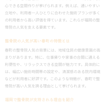
整骨院活用で健康を守るための実践ポイン
心できる空間作りが挙げられます。例えば、通いやすい
ト
立地や、利用者一人ひとりに合わせた施術プランが多く
整骨院で健康管理ができる春町の暮らし方
の利用者から高い評価を得ています。これらが福岡の整
春町で体の不調を整骨院で解消する方法
骨院の人気を支える要素です。
整骨院で春町の不調を改善する具体策
整骨院の人気が高い春町の特徴とは
春町で体調不良に整骨院が選ばれる理由
春町の整骨院人気の背景には、地域住民の健康意識の高
整骨院を使った春町での不調解消術を紹介
まりがあります。特に、仕事帰りや家事の合間に通える
整骨院の施術が春町で役立つ場面を解説
利便性や、リラックスできる空間が魅力です。具体的に
春町で整骨院が体の悩みを解決できる理由
は、幅広い施術時間帯の設定や、清潔感のある院内環境
整骨院を活用した春町での不調対策法
などが利用者に好評です。このような特徴が、春町で整
忙しい毎日に整骨院が支持される背景
骨院が高い人気を誇る理由として挙げられます。
整骨院が春町の忙しい人に選ばれる秘密
福岡で整骨院が支持される理由を紹介
多忙な春町住民が整骨院を支持する理由