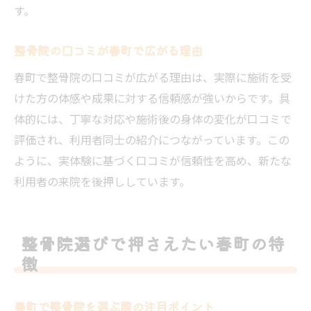
す。
春町で整骨院の安全性を見極める方法
整骨院の口コミや評判を春町で活用する
整骨院の口コミが春町で広がる理由
春町で安心できる整骨院を探すコツ
春町で整骨院の口コミが広がる理由は、実際に施術を受
整骨院の選択で春町住民が重視する点
けた方の体感や成果に対する信頼感が強いからです。具
信頼できる整骨院選びのポイントまとめ
体的には、丁寧な対応や施術後の身体の変化が口コミで
評価され、利用者同士の紹介につながっています。この
整骨院選びで後悔しないための総まとめ
ように、実体験に基づく口コミが信頼性を高め、新たな
春町で信頼される整骨院の選び方総括
利用者の来院を後押ししています。
整骨院選択時に押さえるべき重要ポイント
春町で安心して整骨院を選ぶための秘訣
整骨院選びの決め手となる春町の基準
整骨院選びで押さえたい春町の特
整骨院選びで大切な春町のチェック項目
徴
春町で整骨院を選ぶ際の注目ポイント