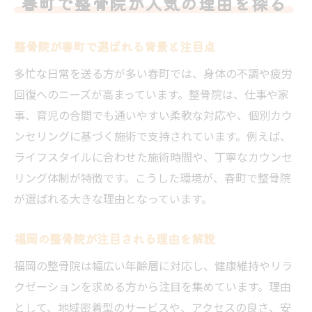
春町で整骨院が人気の理由を探る
整骨院選びで押さえたい春町の特徴
春町で整骨院を選ぶ際の注目ポイント
整骨院が春町で選ばれる背景と注目点
整骨院選びに役立つ春町の魅力に迫る
多忙な日常を送る方が多い春町では、身体の不調や疲労
春町の整骨院が持つ特徴と選び方のコツ
回復へのニーズが高まっています。整骨院は、仕事や家
整骨院選択時に考慮すべき春町の環境
事、育児の合間でも通いやすい柔軟な対応や、個別カウ
春町で整骨院を見極める具体的な基準
ンセリングに基づく施術で支持されています。例えば、
ライフスタイルに合わせた施術時間や、丁寧なカウンセ
整骨院選びで春町に注目すべき理由
リング体制が特徴です。こうした環境が、春町で整骨院
健康管理に役立つ整骨院活用術
が選ばれる大きな理由となっています。
整骨院で春町住民が健康管理を実践する方
法
福岡の整骨院が注目される理由を解説
日常で役立つ整骨院の活用ポイント解説
福岡の整骨院は幅広い年齢層に対応し、健康維持やリラ
健康維持に効果的な整骨院の利用法とは
クゼーションを求める方から注目を集めています。理由
整骨院を活かした春町での健康管理術
として、地域密着型のサービスや、アクセスの良さ、安