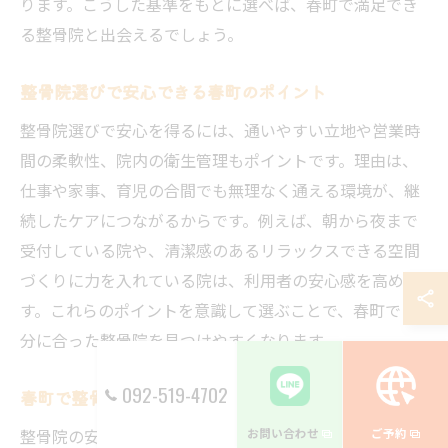
ります。こうした基準をもとに選べば、春町で満足でき
る整骨院と出会えるでしょう。
整骨院選びで安心できる春町のポイント
整骨院選びで安心を得るには、通いやすい立地や営業時
間の柔軟性、院内の衛生管理もポイントです。理由は、
仕事や家事、育児の合間でも無理なく通える環境が、継
続したケアにつながるからです。例えば、朝から夜まで
受付している院や、清潔感のあるリラックスできる空間
づくりに力を入れている院は、利用者の安心感を高めま
す。これらのポイントを意識して選ぶことで、春町で自
分に合った整骨院を見つけやすくなります。
092-519-4702
春町で整骨院の安全性を見極める方法
整骨院の安全性を見極めるには、施術前のカウンセリン
お問い合わせ
ご予約