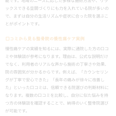
能です。地域のニーズに応じた多様な施術方法や、リラ
信頼できる整骨院の見分け方と体験
ックスできる空間づくりにも力を入れている院が多いの
初めて整骨院を利用する際のポイントまとめ
で、まずは自分の生活リズムや症状に合った院を選ぶこ
初めてでも安心な整骨院カウンセリング体
とがポイントです。
制
口コミから見る整骨院の慢性痛ケア実例
整骨院利用前の準備とチェックポイント
整骨院で受けられる主な施術内容とは
慢性痛ケアの実績を知るには、実際に通院した方の口コ
整骨院の保険適用条件を事前に知る方法
ミや体験談が参考になります。理由は、公式な説明だけ
でなく、利用者のリアルな声から施術の丁寧さや効果、
整骨院での相談時に役立つ質問例
院の雰囲気が分かるからです。例えば、「カウンセリン
初回施術で整骨院効果を最大化するコツ
グが丁寧で安心できた」「長年の痛みが徐々に改善し
施術効果を高める整骨院の活用法とは
た」といった口コミは、信頼できる院選びの判断材料に
整骨院施術後に自宅でできるセルフケア法
なります。複数の口コミを比較し、自分に似た悩みを持
整骨院のアフターケア指導を活かす方法
つ方の体験談を確認することで、納得のいく整骨院選び
整骨院での継続通院がもたらす良い変化
が可能です。