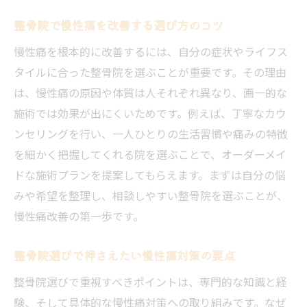
整骨院の通いやすさを活かす活用法
整骨院で慢性痛を改善する選び方のコツ
仕事帰りに便利な整骨院利用の工夫
慢性痛を根本的に改善するには、自分の症状やライフス
整骨院で日常ケアを続けるための秘策
タイルに合った整骨院を選ぶことが重要です。その理由
慢性痛対策に整骨院を選ぶ理由を解説
は、慢性痛の原因や体質は人それぞれ異なり、画一的な
整骨院選びで大切なカウンセリング体制
施術では効果が出にくいためです。例えば、丁寧なカウ
ンセリングを行い、一人ひとりの生活習慣や痛みの特徴
整骨院サービスの比較ポイントまとめ
を細かく把握してくれる院を選ぶことで、オーダーメイ
根本改善を目指すなら整骨院の施術が効果的
ドな施術プランを提案してもらえます。まずは自分の悩
整骨院独自の施術で慢性痛を根本改善
みや希望を整理し、相談しやすい整骨院を選ぶことが、
整骨院による筋膜整体と慢性痛ケア法
慢性痛改善の第一歩です。
整骨院の国家資格者による安心施術とは
慢性痛の原因に向き合う整骨院の技術
整骨院選びで押さえたい慢性痛対策の要点
整骨院施術で実感する身体バランス調整
整骨院選びで重視すべきポイントは、専門的な知識と経
整骨院の継続的ケアがもたらす効果
験、そして具体的な慢性痛対策への取り組みです。なぜ