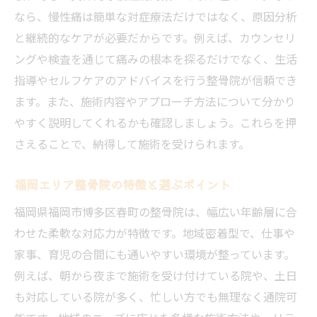
整骨院による慢性痛対策の実際と体験談
なら、慢性痛は簡単な対症療法だけではなく、原因分析
と継続的なケアが必要だからです。例えば、カウンセリ
整骨院で変わる慢性痛対策の現場とは
ングや検査を通じて痛みの根本を探るだけでなく、生活
実際の整骨院利用者が語る体験談の魅力
指導やセルフケアのアドバイスを行う整骨院が信頼でき
整骨院施術後の変化や生活の質向上例
ます。また、施術内容やアプローチ方法について分かり
整骨院で取り組む慢性痛ケアのステップ
やすく説明してくれるかも確認しましょう。これらを押
整骨院選びで見逃せない利用者の声
さえることで、納得して施術を受けられます。
整骨院体験談から学ぶ効果的な活用法
福岡エリア整骨院の特徴と選ぶポイント
安心して通える整骨院の特徴を徹底解説
整骨院の丁寧なカウンセリングの重要性
福岡県福岡市博多区春町の整骨院は、幅広い年齢層に合
整骨院選びで重視すべき衛生管理の工夫
わせた柔軟な対応力が特徴です。地域密着型で、仕事や
家事、育児の合間にも通いやすい環境が整っています。
整骨院のアクセスや営業時間の確認方法
例えば、朝から夜まで施術を受け付けている院や、土日
整骨院スタッフの専門性を見極める視点
も対応している院が多く、忙しい方でも無理なく通院可
安心のための整骨院口コミ活用術