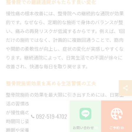
整骨院での継続通院がもたらす良い変化
慢性痛の根本改善には、整骨院への継続的な通院が効果
的です。なぜなら、定期的な施術で身体のバランスが整
い、痛みの再発リスクが低減するからです。例えば、1回
だけの施術ではなく、計画的に複数回通うことで、筋肉
や関節の柔軟性が向上し、症状の変化が実感しやすくな
ります。継続通院によって、日常生活での不調が徐々に
改善され、快適な毎日を取り戻せます。
整骨院施術効果を高める生活習慣の工夫
整骨院施術の効果を最大限に引き出すためには、日常生
活の習慣改善が不可欠です。なぜなら、生活習慣の乱れ
が慢性痛の原因となることが多いからです。例えば、長
092-519-4702
時間同じ姿勢を避け、定期的に軽いストレッチを行う、
お問い合わせ
ご予約
睡眠や栄養バランスを見直すといった工夫が大切です。