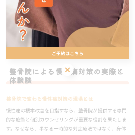
身体の状態を維持・向上させます。具体的には、生活習
慣の見直しやホームエクササイズの提案も行い、再発防
止をサポートします。継続的なケアにより、痛みの再発
リスクが下がり、健康的な身体づくりが実現しやすくな
ります。
ご予約はこちら
ご予約はこちら
整骨院による慢性痛対策の実際と
体験談
整骨院で変わる慢性痛対策の現場とは
慢性痛の根本改善を目指すなら、整骨院が提供する専門
的な施術と個別カウンセリングが重要な役割を果たしま
す。なぜなら、単なる一時的な対症療法ではなく、身体