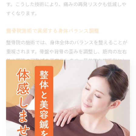
す。こうした技術により、痛みの再発リスクも低減しや
すくなります。
整骨院施術で実感する身体バランス調整
整骨院の施術では、身体全体のバランスを整えることが
重視されます。骨盤や背骨の歪みを調整し、筋肉の左右
差や関節の可動域を正常化します。具体的な施術例とし
ては、手技療法やストレッチを組み合わせ、全身の調和
を図ります。その結果、慢性痛だけでなく疲労感や体の
だるさの軽減も実感しやすく、日常生活が快適になりま
す。
整骨院の継続的ケアがもたらす効果
慢性痛の根本改善には、継続的なケアが不可欠です。整
骨院では、定期的な施術とアフターフォローを通じて、