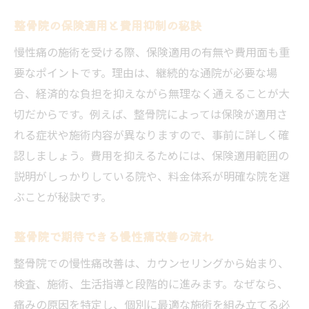
整骨院施術効果を高める生活習慣の工夫
整骨院の保険適用と費用抑制の秘訣
整骨院の専門指導で慢性痛予防を実践
整骨院施術と日常ケアの効果的な組み合わ
慢性痛の施術を受ける際、保険適用の有無や費用面も重
せ
要なポイントです。理由は、継続的な通院が必要な場
合、経済的な負担を抑えながら無理なく通えることが大
慢性痛と向き合うための整骨院最新情報
切だからです。例えば、整骨院によっては保険が適用さ
整骨院業界の最新施術トレンドを紹介
れる症状や施術内容が異なりますので、事前に詳しく確
整骨院の慢性痛改善に役立つ最新知識
認しましょう。費用を抑えるためには、保険適用範囲の
整骨院で注目の技術と慢性痛対策の進化
説明がしっかりしている院や、料金体系が明確な院を選
整骨院選びに役立つ最新の口コミ分析
ぶことが秘訣です。
整骨院活用で生活の質を高めるヒント
整骨院で期待できる慢性痛改善の流れ
整骨院スタッフが語る慢性痛ケアの未来
整骨院での慢性痛改善は、カウンセリングから始まり、
検査、施術、生活指導と段階的に進みます。なぜなら、
痛みの原因を特定し、個別に最適な施術を組み立てる必