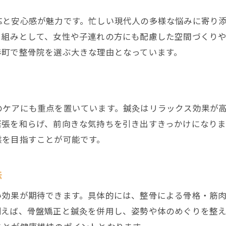
美容と健康を両立する鍼灸ケアの魅力
応と安心感が魅力です。忙しい現代人の多様な悩みに寄り
整骨院の鍼灸施術で美容と健康をサポート
り組みとして、女性や子連れの方にも配慮した空間づくり
鍼灸による美肌効果を整骨院で体験する方法
春町で整骨院を選ぶ大きな理由となっています。
整骨院で人気の美容鍼と健康ケアの関係
鍼灸施術が整骨院で選ばれる理由とは
美容と健康の両面を整骨院で叶えるコツ
のケアにも重点を置いています。鍼灸はリラックス効果が
整骨院の鍼灸で内面から輝く美しさを実現
緊張を和らげ、前向きな気持ちを引き出すきっかけになり
交通事故後のリハビリも整骨院が安心
態を目指すことが可能です。
整骨院なら交通事故後のリハビリも安心対応
むち打ちやケガの回復を整骨院でサポート
法
整骨院の専門施術が交通事故治療に有効
い効果が期待できます。具体的には、整骨による骨格・筋
整骨院でのリハビリ事例と回復までの流れ
例えば、骨盤矯正と鍼灸を併用し、姿勢や体のめぐりを整
交通事故後も頼れる整骨院のポイント