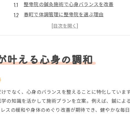
整骨院の鍼灸施術で心身バランスを改善
春町で体調管理に整骨院を選ぶ理由
整骨院で叶える心のケアと鍼灸の役割
整骨院と鍼灸の相乗効果を活かした方法
整骨院で始める日常のセルフケア習慣
鍼灸と整骨院が導く健やかな毎日への第一歩
が叶える心身の調和
慢性痛や体のゆがみには整骨院の選択を
整骨院で慢性痛やゆがみを根本から対策
善
整骨院の専門施術が体の悩みに有効な理由
だけでなく、心身のバランスを整えることに特化していま
体のゆがみ改善は整骨院の丁寧なケアから
医学の知識を活かして施術プランを立案。例えば、鍼によ
整骨院で学ぶ正しい姿勢と習慣の見直し
トレスの緩和や身体のめぐり改善が期待でき、健やかな毎日
整骨院利用者が実感する慢性痛緩和のコツ
鍼灸と組み合わせた整骨院通いのメリット