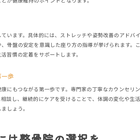
ことが健康維持のポイントとなります。
鍼灸と整骨院でリハビリ効果を高める方法
女性や子連れに優しい整骨院の特徴
整骨院は女性や子連れに配慮した安心設計
しています。具体的には、ストレッチや姿勢改善のアドバ
整骨院で実現する子連れでも快適な施術環境
や、骨盤の安定を意識した座り方の指導が挙げられます。
女性目線で選ぶ整骨院のポイントを解説
生活習慣の定着をサポートします。
整骨院の女性施術者在籍メリットとは
整骨院のキッズスペースやサービスの充実
第一歩
女性や子連れの方も整骨院で気軽に健康ケア
ご予約はこちら
ご予約はこちら
健康にもつながる第一歩です。専門家の丁寧なカウンセリ
国家資格者による丁寧な施術が支持される理由
に相談し、継続的にケアを受けることで、体調の変化や生
整骨院の国家資格者による安心施術の魅力
しましょう。
整骨院で受けるプロの鍼灸技術を解説
国家資格保有者が整骨院で選ばれる理由
には整骨院の選択を
丁寧なカウンセリングが整骨院の強み