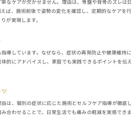
丁寧なケアが欠かせません。理由は、骨盤や背骨のズレは
整骨院通いが春町の健康意識を高める理由
例えば、施術前後で姿勢の変化を確認し、定期的なケアを
整骨院で実践する毎日のセルフメンテナンス
くりが実現します。
春町で整骨院が支持される健康習慣とは
整骨院を味方にした前向きな生活スタイル
し
も指導しています。なぜなら、症状の再発防止や健康維持
具体的にアドバイスし、家庭でも実践できるポイントを伝
コツ
理由は、個別の症状に応じた施術とセルフケア指導が徹底
組み合わせることで、日常生活でも痛みの軽減を実感でき