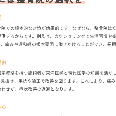
整骨院の施術説明で納得して通えるポイント
策
国家資格者在籍の整骨院で信頼の健康ケア
体験談から学ぶ整骨院通いのポイント
骨院での根本的な対策が効果的です。なぜなら、整骨院は
提供するからです。例えば、カウンセリングで生活習慣や
整骨院に通う前に知りたい体験談を紹介
り、痛みや違和感の根本要因に働きかけることができ、長期
整骨院での改善事例が通院の参考に
整骨院利用者の声で見極める選び方のコツ
理由
体験談に学ぶ整骨院の鍼灸施術の効果
整骨院通いを長続きさせるポイントとは
国家資格を持つ施術者が東洋医学と現代医学の知識を活か
に見抜き、手技や矯正で改善を図ります。これにより、痛み
通院者の体験から整骨院選びのヒントを得る
合わせが、症状改善の近道となります。
心身を整える春町での新しい健康習慣
整骨院活用で春町ならではの健康習慣を提案
から
整骨院と鍼灸で始める心身ケアの新提案