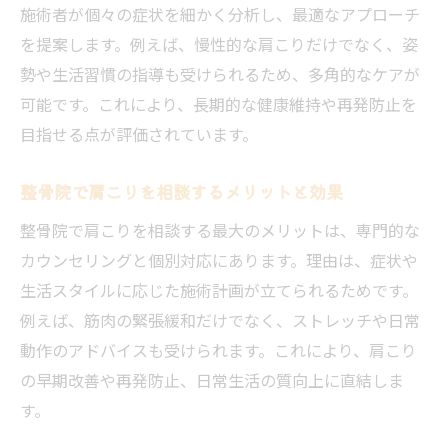
施術者が個々の症状を細かく分析し、最適なアプローチ
生活習慣から始める肩こりと整骨院の関係
を提案します。例えば、慢性的な肩こりだけでなく、姿
整骨院が提案する肩こり改善の生活習慣
勢や生活習慣の指導も受けられるため、多角的なケアが
生活習慣の見直しと整骨院活用の重要性
可能です。これにより、長期的な健康維持や再発防止を
肩こり予防に役立つ整骨院の生活アドバイ
目指せる点が評価されています。
ス
整骨院で学ぶ肩こりを防ぐ日常ケア法
整骨院で肩こりを相談するメリットと効果
生活習慣の改善が整骨院施術に与える効果
整骨院で肩こりを相談する最大のメリットは、専門的な
整骨院と連携した肩こり対策の始め方
カウンセリングと個別対応にあります。理由は、症状や
再発防止に役立つ整骨院の肩こりアプローチ
生活スタイルに応じた施術計画が立てられるためです。
例えば、筋肉の緊張緩和だけでなく、ストレッチや日常
整骨院で取り組む肩こり再発防止の実践法
動作のアドバイスも受けられます。これにより、肩こり
肩こりの再発を防ぐ整骨院のサポート内容
の早期改善や再発防止、日常生活の質向上に直結しま
整骨院が教える肩こり再発予防のセルフケ
す。
ア