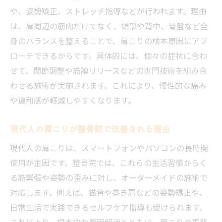
整骨院選びで知るべき肩こり施術の選択肢
や、姿勢矯正、ストレッチ指導などが行われます。理由
整骨院で肩こりを早期改善するための方法
は、肩周辺の筋肉だけでなく、頸部や背中、骨盤など全
身のバランスを整えることで、肩こりの根本原因にアプ
根本から肩こりを見直す整骨院の活用術
ローチできるからです。具体的には、個々の症状に合わ
整骨院の活用で肩こりを根本改善するコツ
せて、関節調整や筋膜リリースなどの専門技術を組み合
肩こり改善に役立つ整骨院の通院方法
わせる施術が実施されます。これにより、慢性的な痛み
整骨院選びが肩こり再発防止に繋がる理由
や違和感が軽減しやすくなります。
根本改善を目指す整骨院での相談ポイント
整骨院の定期利用で肩こりを予防する方法
現代人の肩こりが整骨院で改善される理由
肩こりの根本解決に整骨院を活かす工夫
現代人の肩こりは、スマートフォンやパソコンの長時間
慢性的な肩こりに整骨院でできるケア方法
使用が主因です。整骨院では、これらの生活習慣からく
慢性肩こりに対応する整骨院の専門ケア法
る筋緊張や姿勢の歪みに対し、オーダーメイドの施術で
対応します。例えば、猫背や巻き肩などの姿勢矯正や、
整骨院が提案する慢性肩こりの改善プラン
日常生活で実践できるセルフケア指導も受けられます。
肩こりが慢性化した際の整骨院利用のポイ
これにより、根本的な原因解消とともに、肩こりの再発