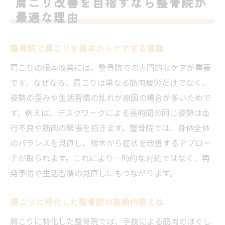
肩こり改善を目指すなら整骨院が
春町エリアで注目される肩こり対策とは
最適な理由
地域密着型整骨院による肩こり対策の実際
春町で話題の整骨院選びのポイントを紹介
整骨院で肩こりを根本からケアする意義
肩こり対策で整骨院が注目される理由解説
肩こりの根本改善には、整骨院での専門的なケアが重要
春町の整骨院が提供する独自のケア法とは
です。なぜなら、肩こりは単なる筋肉疲労だけでなく、
姿勢の歪みや生活習慣の乱れが原因の場合が多いためで
整骨院を活用した春町の肩こり対策事例
す。例えば、デスクワークによる長時間の同じ姿勢は血
春町周辺で整骨院による肩こり改善を目指
行不良や筋肉の緊張を招きます。整骨院では、身体全体
す
のバランスを見直し、根本から症状を改善するアプロー
整骨院選びで知っておきたい肩こり解消法
チが取られます。これにより一時的な対処ではなく、再
整骨院で行う肩こり解消法の特徴を解説
発予防や生活習慣の見直しにもつながります。
肩こりに有効な整骨院の施術内容と流れ
整骨院ごとの肩こり改善アプローチ比較
肩こりに特化した整骨院の施術内容とは
肩こりの原因別に適した整骨院の探し方
肩こりに特化した整骨院では、手技による筋肉のほぐし