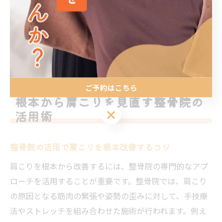
姿勢改善の継続が効果的です。さらに、施術内容やアド
バイスを日々実践することで、肩こりの再発防止にもつ
ながります。早期改善を目指すなら、プロの指導に従
い、生活習慣の見直しも積極的に取り入れましょう。
ご予約はこちら
根本から肩こりを見直す整骨院の
ご予約はこちら
活用術
整骨院の活用で肩こりを根本改善するコツ
肩こりを根本から改善するには、整骨院の専門的なアプ
ローチを活用することが重要です。整骨院では、肩こり
の原因となる筋肉の緊張や姿勢の歪みに対して、手技療
法やストレッチを組み合わせた施術が行われます。例え