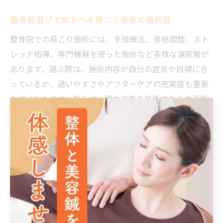
整骨院選びで知るべき肩こり施術の選択肢
整骨院での肩こり施術には、手技療法、骨格調整、スト
レッチ指導、専門機器を使った施術など多様な選択肢が
あります。選ぶ際は、施術内容が自分の症状や目標に合
っているか、通いやすさやアフターケアの充実度も重要
なポイントです。例えば、根本改善を目指すなら生活指
導やセルフケアのアドバイスがある院を選ぶと良いでし
ょう。自分に適した施術を見極めることが、肩こり改善
への第一歩です。
整骨院で肩こりを早期改善するための方法
肩こりを早期改善するためには、整骨院での施術と日常
生活でのセルフケアの両立が重要です。具体的には、定
期的な通院による状態チェック、施術後のストレッチや