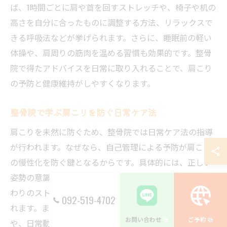
ば、1時間ごとに肩や首を回すストレッチや、椅子や机の
高さを自分に合ったものに調整する方法、リラックスで
きる呼吸法などが挙げられます。さらに、睡眠前の軽い
体操や、肩周りの筋肉を温める習慣も効果的です。整骨
院で得たアドバイスを日常に取り入れることで、肩こり
の予防と健康維持がしやすくなります。
整骨院で学ぶ肩こりを防ぐ日常ケア法
肩こりを未然に防ぐため、整骨院では日常ケア法の指導
が行われます。なぜなら、自己管理による予防が肩こり
の慢性化を防ぐ鍵となるからです。具体的には、正しい
姿勢の意識づけや、デスクワーク中の定期的な肩甲骨ま
わりのストレッチ、入浴時の肩の温熱ケアなどが推奨さ
092-519-4702
れます。また、肩や首に負担をかけない寝具の選び方
お問い合わせ
ご予約
や、日常動作の改善ポイントも丁寧にアドバイスされま