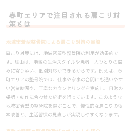
整骨院選びが肩こり再発防止に必要な理由
肩こり再発を防ぐ整骨院の生活指導のポイ
春町エリアで注目される肩こり対
ント
策とは
整骨院を継続利用して肩こりを根本から防
ぐ
地域密着型整骨院による肩こり対策の実際
肩こり対策には、地域密着型整骨院の利用が効果的で
す。理由は、地域の生活スタイルや患者一人ひとりの悩
みに寄り添い、個別対応ができるからです。例えば、春
町エリアの整骨院では、仕事や家事の合間にも通いやす
い営業時間や、丁寧なカウンセリングを実施し、日常の
姿勢・動作に合わせた施術を行っています。このような
地域密着型の整骨院を選ぶことで、慢性的な肩こりの根
本改善と、生活習慣の見直しが実現しやすくなります。