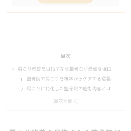
目次
肩こり改善を目指すなら整骨院が最適な理由
整骨院で肩こりを根本からケアする意義
肩こりに特化した整骨院の施術内容とは
現代人の肩こりが整骨院で改善される理由
整骨院選びが肩こり対策に重要な理由
肩こり改善に整骨院が選ばれる背景を解説
整骨院で肩こりを相談するメリットと効果