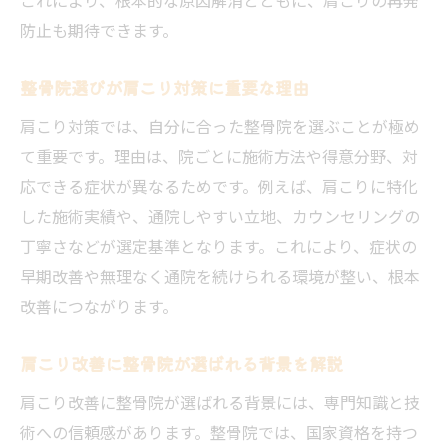
ント
防止も期待できます。
整骨院で受ける慢性肩こりの個別対応施術
慢性的な肩こりと整骨院のセルフケア提案
整骨院選びが肩こり対策に重要な理由
整骨院による慢性肩こりの再発予防対策
肩こり対策では、自分に合った整骨院を選ぶことが極め
肩こりに悩む方へ整骨院通院のポイント解説
て重要です。理由は、院ごとに施術方法や得意分野、対
整骨院通院で肩こりを効果的に改善する方
応できる症状が異なるためです。例えば、肩こりに特化
法
した施術実績や、通院しやすい立地、カウンセリングの
肩こり対策のための整骨院通院スケジュー
丁寧さなどが選定基準となります。これにより、症状の
ル
早期改善や無理なく通院を続けられる環境が整い、根本
整骨院での肩こり相談時に確認するべき点
改善につながります。
肩こり改善を目指す整骨院通院のコツと注
肩こり改善に整骨院が選ばれる背景を解説
意点
整骨院通院中に実践すべき肩こり予防法
肩こり改善に整骨院が選ばれる背景には、専門知識と技
術への信頼感があります。整骨院では、国家資格を持つ
整骨院と肩こり解消のための生活サポート