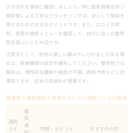
腰痛緩和を目指す整骨院活用術の実践事例
グの流れを事前に確認しましょう。特に国家資格を持つ
日常生活の質向上に整骨院でできること
施術者による丁寧なカウンセリングは、安心して施術を
整骨院でできる日常生活の腰痛ケア方法解
受けるための大きなポイントです。また、口コミや評
説
判、実際の施術メニューを確認して、自分に合った整骨
院を選ぶことも大切です。
生活習慣別に見る整骨院での腰痛緩和アプ
ローチ表
注意点として、急性の激しい痛みやしびれなどがある場
整骨院施術後のセルフケアアドバイス活用
合は、医療機関の受診を優先してください。整骨院での
術
施術は、慢性的な腰痛や軽度の不調、再発予防などに効
果的ですが、症状の見極めが重要です。
QOL向上を目指す整骨院活用のポイントまと
め
整骨院で腰痛緩和を実感するための通院ペース比較表
腰痛改善のための整骨院と家庭ケアの両立
法
推
奨
春町エリアで安心して選ぶ腰痛対策の整骨院
通院
通
ステ
特徴・ポイント
おすすめの方
春町で整骨院を選ぶ際に知っておきたい基
院