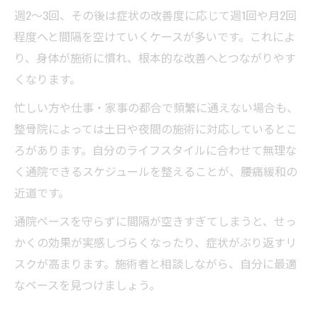
週2〜3回、その後は症状の改善度に応じて週1回や月2回
通いやすさと信頼性のある整骨院の特徴とは
程度へと間隔を空けていくケースが多いです。これによ
通院しやすい整骨院の選び方とポイント
り、身体が施術に慣れ、根本的な改善へとつながりやす
アクセスや受付時間比較で見る整骨院の通
くなります。
いやすさ
忙しい方や仕事・家事の都合で頻繁に通えない場合も、
信頼される整骨院の特徴を徹底解説
整骨院によっては土日や夜間の施術に対応しているとこ
家族連れにも安心な整骨院の工夫とは
ろがあります。自分のライフスタイルに合わせて無理な
整骨院選びで重視したいサポート体制
く通院できるスケジュールを整えることが、腰痛緩和の
近道です。
通院ペースを守らずに間隔が空きすぎてしまうと、せっ
かくの効果が実感しづらくなったり、症状がぶり返すリ
スクが高まります。施術者と相談しながら、自分に最適
なペースを見つけましょう。