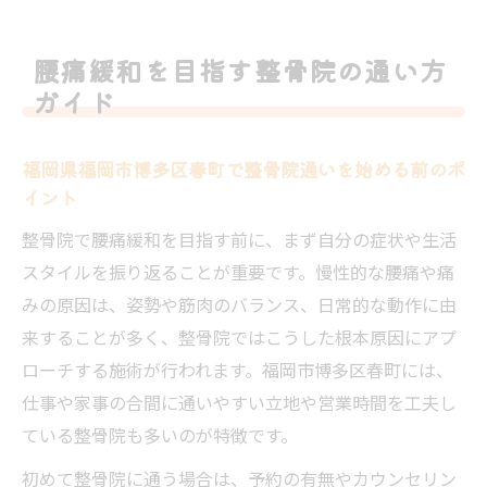
慢性腰痛の方におすすめの整骨院活用法を
解説
腰痛緩和を目指す整骨院の通い方
整骨院選びで重視したい安心カウンセリン
ガイド
グの流れ
腰痛緩和を目指す整骨院通いのメリットと
福岡県福岡市博多区春町で整骨院通いを始める前のポ
注意点
イント
慢性腰痛の根本改善へ地域密着の整骨院活用術
整骨院で腰痛緩和を目指す前に、まず自分の症状や生活
地域密着型整骨院で腰痛改善を目指す理由
スタイルを振り返ることが重要です。慢性的な腰痛や痛
整骨院の施術内容比較でわかる腰痛緩和の
みの原因は、姿勢や筋肉のバランス、日常的な動作に由
違い
来することが多く、整骨院ではこうした根本原因にアプ
慢性腰痛改善に整骨院を選ぶ際のポイント
ローチする施術が行われます。福岡市博多区春町には、
まとめ
仕事や家事の合間に通いやすい立地や営業時間を工夫し
地域の整骨院ならではの丁寧なカウンセリ
ている整骨院も多いのが特徴です。
ング体験
初めて整骨院に通う場合は、予約の有無やカウンセリン