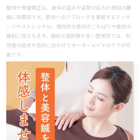
整体や骨盤矯正は、身体の歪みや姿勢の乱れが原因の腰
痛に効果的です。筋肉へのアプローチを重視するマッサ
ージやストレッチは、慢性的な筋肉のこわばりや疲労の
緩和に役立ちます。施術の選択肢が多い整骨院では、利
用者の症状や目的に合わせてオーダーメイドのケアが可
能です。
また、国家資格を持つスタッフによるカウンセリングを
通じて、症状の原因や生活習慣まで考慮した施術計画が
立てられるため、単なる痛みの一時的な緩和だけでな
く、根本改善を目指せるのが整骨院の強みです。
慢性腰痛改善に整骨院を選ぶ際のポイントまとめ
慢性腰痛の改善を目指して整骨院を選ぶ際には、いくつ
かの重要なポイントがあります。まず、国家資格保有者