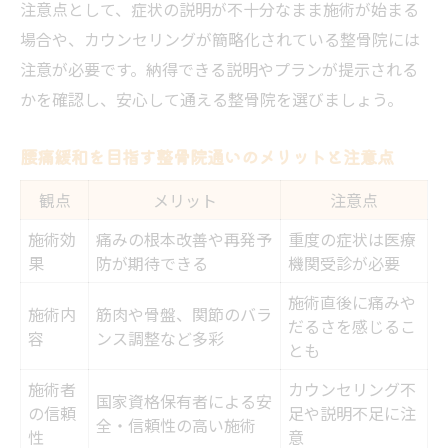
注意点として、症状の説明が不十分なまま施術が始まる
場合や、カウンセリングが簡略化されている整骨院には
注意が必要です。納得できる説明やプランが提示される
かを確認し、安心して通える整骨院を選びましょう。
腰痛緩和を目指す整骨院通いのメリットと注意点
観点
メリット
注意点
施術効
痛みの根本改善や再発予
重度の症状は医療
果
防が期待できる
機関受診が必要
施術直後に痛みや
施術内
筋肉や骨盤、関節のバラ
だるさを感じるこ
容
ンス調整など多彩
とも
施術者
カウンセリング不
国家資格保有者による安
の信頼
足や説明不足に注
全・信頼性の高い施術
性
意