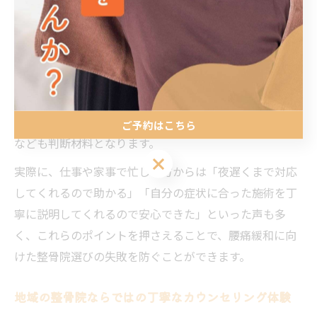
による施術が受けられるかどうかを確認しましょう。こ
れにより、安全で専門性の高いケアが期待できます。
次に、カウンセリングや施術内容が丁寧かつ分かりやす
いか、予約の取りやすさや通いやすい立地かなど、日常
生活に無理なく組み込める環境かをチェックすることも
大切です。院内の雰囲気やスタッフの対応、口コミ情報
ご予約はこちら
なども判断材料となります。
ご予約はこちら
実際に、仕事や家事で忙しい方からは「夜遅くまで対応
してくれるので助かる」「自分の症状に合った施術を丁
寧に説明してくれるので安心できた」といった声も多
く、これらのポイントを押さえることで、腰痛緩和に向
けた整骨院選びの失敗を防ぐことができます。
地域の整骨院ならではの丁寧なカウンセリング体験