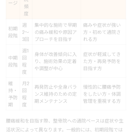
ージ
準
頻
度
信頼できる整骨院の特徴比較早見表
週
腰痛対策に整骨院を選ぶメリットと選び方
集中的な施術で早期
痛みや症状が強い
初期
2〜
の痛み緩和や原因ア
方・初めて通院さ
施術者の資格や経験で選ぶ安心の整骨院
段階
3回
プローチを目指す
れる方
整骨院利用者の声から見る春町の特徴
週1
身体が改善傾向に入
症状が軽減してき
リラクゼーションとケアを両立した整骨院体験
中期
回
り、施術効果の定着
た方・再発予防を
段階
程
整骨院でリラクゼーションと腰痛ケアを両
や調整が中心
目指す方
度
立する方法
維
月2
施術ごとのリラクゼーション度合い比較表
再発防止や全身バラ
慢性的に腰痛予防
持・
回
整骨院体験で得られる心身のリフレッシュ
ンス維持のための定
をしたい方・体調
予防
程
期メンテナンス
管理を重視する方
効果
期
度
腰痛緩和と癒しを求める方に整骨院利用を
腰痛緩和を目指す際、整骨院への通院ペースは症状や生
おすすめ
活状況によって異なります。一般的には、初期段階では
整骨院でのリラックス空間がもたらす効果