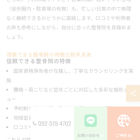
（徒歩圏内・駐車場の有無）も、忙しい日常の中で無理
なく継続できるかどうかに直結します。口コミや利用者
の声も参考にしながら、自分に合った整骨院を見極めま
しょう。
信頼できる整骨院の特徴比較早見表
信頼できる整骨院の特徴
国家資格保有者が在籍し、丁寧なカウンセリングを実
施
腰痛・肩こりなど症状ごとに対応した多彩な施術メニ
ュー
予約制や営業時間の柔軟性で通いやすい環境
地域密着型でリラックスできる空間づくり
092-519-4702
口コミや利用者の実感が多く、評判が安定している
お問い合わせ
ご予約
これらの特徴を比較することで、春町で自分に合った整