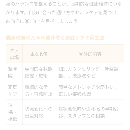
身のバランスを整えることが、長期的な健康維持につな
がります。自分に合った通い方やセルフケアを見つけ、
前向きにQOL向上を目指しましょう。
腰痛改善のための整骨院と家庭ケアの両立法
ケア
主な役割
具体的内容
の場
整骨
専門的な状態
個別カウンセリング、骨盤調
院
把握・施術
整、手技療法など
家庭
継続的な予
簡単なストレッチや筋トレ、
ケア
防・再発防止
正しい姿勢意識
連
状況変化への
症状悪化時や違和感の早期受
携・
迅速対応
診、スタッフとの相談
相談