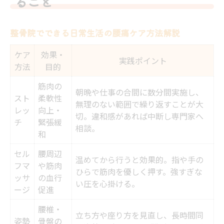
ること
整骨院でできる日常生活の腰痛ケア方法解説
ケア
効果・
実践ポイント
方法
目的
筋肉の
朝晩や仕事の合間に数分間実施し、
スト
柔軟性
無理のない範囲で繰り返すことが大
レッ
向上・
切。違和感があれば中断し専門家へ
チ
緊張緩
相談。
和
セル
腰周辺
温めてから行うと効果的。指や手の
フマ
や筋肉
ひらで筋肉を優しく押す。強すぎな
ッサ
の血行
い圧を心掛ける。
ージ
促進
腰椎・
立ち方や座り方を見直し、長時間同
姿勢
骨盤の