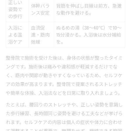
正しい
体幹バラ
背筋を伸ばし目線は前方、急激
姿勢で
ンス安定
な動作を避ける。
の歩行
入浴に
血流促
ぬるめの湯（38～40℃）で10～
よる温
進・筋肉
15分浸かる。入浴後は水分補給
浴ケア
弛緩
を。
整骨院で施術を受けた後は、身体の状態が整ったタイミ
ングです。施術後は痛みや違和感が軽減するだけでな
く、筋肉や関節が動きやすくなっているため、セルフケ
アの効果が高まります。整骨院で提案されるストレッチ
や簡単な体操、入浴法などを日常に取り入れましょう。
たとえば、腰回りのストレッチや、正しい姿勢を意識し
た歩行練習、長時間同じ姿勢を避ける工夫などが挙げら
れます。セルフケアの内容は個人の症状や体力に合わせ
て調整することが重要で、無理をせず、継続できる範囲