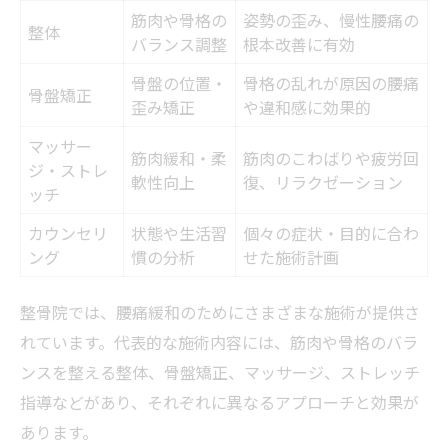
筋肉や骨格の
姿勢の歪み、慢性腰痛の
整体
バランス調整
根本改善に有効
骨盤の位置・
骨格の乱れが原因の腰痛
骨盤矯正
歪み矯正
や違和感に効果的
マッサー
筋肉緩和・柔
筋肉のこわばりや疲労回
ジ・ストレ
軟性向上
復、リラクゼーション
ッチ
カウンセリ
状態や生活習
個々の症状・目的に合わ
ング
慣の分析
せた施術計画
整骨院では、腰痛緩和のためにさまざまな施術が提供さ
れています。代表的な施術内容には、筋肉や骨格のバラ
ンスを整える整体、骨盤矯正、マッサージ、ストレッチ
指導などがあり、それぞれに異なるアプローチと効果が
あります。