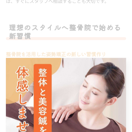
は、すぐにスタッフへ相談することも大切です。
理想のスタイルへ整骨院で始める
新習慣
整骨院を活用した姿勢矯正の新しい習慣作り
整骨院での姿勢矯正は、現代人の生活習慣に合わせた新
しい健康習慣として注目されています。特に福岡県福岡
市博多区春町の整骨院では、猫背や骨盤の歪みといった
身体の悩みに対し、専門的な施術で根本からの改善を目
指せます。
なぜ整骨院が効果的なのかというと、筋肉や骨格のバラ
ンスを専門的に整える技術があるからです。例えば、デ
スクワークで長時間同じ姿勢を続けている方は、筋肉が