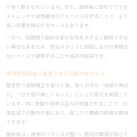
整骨院で歪みをチェックするカウンセリン
が多く寄せられています。また、施術後に自宅でできる
グ
ストレッチや姿勢維持のアドバイスを守ることで、より
整骨院施術で身体の歪みが改善する仕組み
高い効果を得られるケースもあります。
整骨院での歪み改善と姿勢矯正の違いを解
一方で、短期間で劇的な変化を求めすぎると継続できな
説
い場合もあるため、担当スタッフと相談しながら無理の
整骨院で歪みを整えた後の変化を体感しよ
ないペースで通院することが成功の秘訣です。
う
整骨院の施術で全身バランスが整う理由
整骨院施術後に実感できる姿勢の変化とは
整骨院で姿勢矯正を受けた後、多くの方が「背筋が伸び
た」「立ち姿が美しくなった」といった変化を実感して
います。特に骨盤や背骨の歪みが改善されることで、日
常生活での動作が楽になり、肩こりや腰痛の軽減も期待
できます。
施術後は、身体のバランスが整い、筋肉の緊張が和らぐ