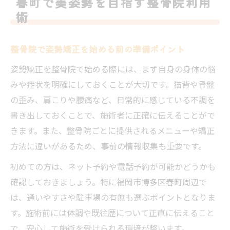
春町で美姿勢を目指す整骨院利用
整骨院施術後に実感できる姿勢の変化とは
術
整骨院で美しい姿勢を維持するための生活
アドバイス
整骨院で姿勢矯正を始める前の準備ポイント
整骨院が叶える福岡の姿勢矯正体験
姿勢矯正を整骨院で始める際には、まず自身の身体の悩
整骨院で受ける姿勢矯正の流れと特徴を徹
みや症状を明確にしておくことが大切です。猫背や骨盤
底解説
の歪み、肩こりや腰痛など、日常的に感じている不調を
整骨院でのカウンセリングと施術内容のポ
書き出しておくことで、施術者に正確に伝えることがで
イント
きます。また、整骨院ごとに提供されるメニューや矯正
実際の姿勢矯正体験から整骨院の魅力を深
方法に違いがあるため、事前の情報収集も重要です。
掘り
初めての方は、ネット予約や電話予約が可能かどうかも
整骨院で姿勢矯正を受けた方の声や口コミ
確認しておきましょう。特に福岡市博多区春町周辺で
を紹介
は、通いやすさや駐車場の有無も選ぶポイントとなりま
整骨院で姿勢矯正を続けるメリットと注意
す。施術前には体調や既往歴について正直に伝えること
点
で、安心して施術を受けられる環境が整います。