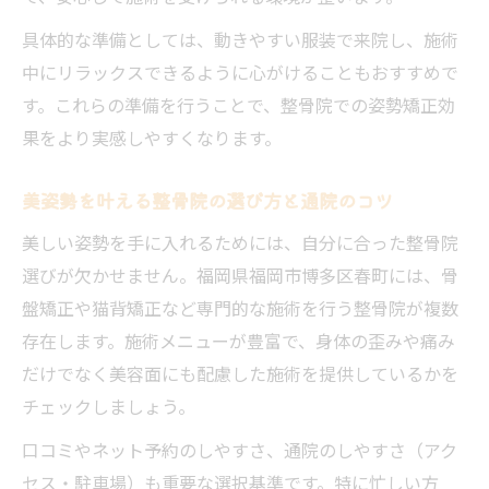
理想のスタイルへ整骨院で始める新習慣
具体的な準備としては、動きやすい服装で来院し、施術
整骨院を活用した姿勢矯正の新しい習慣作
中にリラックスできるように心がけることもおすすめで
り
す。これらの準備を行うことで、整骨院での姿勢矯正効
整骨院で理想のスタイルを目指す取り組み
果をより実感しやすくなります。
方
整骨院施術の継続で実感できる身体の変化
美姿勢を叶える整骨院の選び方と通院のコツ
整骨院と自宅ケアを組み合わせた美姿勢習
美しい姿勢を手に入れるためには、自分に合った整骨院
慣
選びが欠かせません。福岡県福岡市博多区春町には、骨
整骨院施術後のセルフケアで効果を高める
盤矯正や猫背矯正など専門的な施術を行う整骨院が複数
方法
存在します。施術メニューが豊富で、身体の歪みや痛み
姿勢矯正なら整骨院のケアがおすすめ
だけでなく美容面にも配慮した施術を提供しているかを
チェックしましょう。
整骨院で行う姿勢矯正の専門的なアプロー
チ
口コミやネット予約のしやすさ、通院のしやすさ（アク
整骨院で姿勢矯正を受けるメリットを解説
セス・駐車場）も重要な選択基準です。特に忙しい方