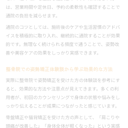
は、営業時間や定休日、予約の柔軟性も確認することで
整骨院のケアが選ばれる理由とその効果
通院の負担を減らせます。
整骨院施術前後の比較で分かる姿勢の変化
整骨院での姿勢矯正と他の方法との違い
通院のコツとしては、施術後のケアや生活習慣のアドバ
イスを積極的に取り入れ、継続的に通院することが効果
美容効果も期待できる整骨院の魅力とは
的です。無理なく続けられる頻度で通うことで、姿勢改
整骨院で姿勢矯正と美容を同時に叶える方
善や美容ケアの効果をしっかり実感できます。
法
整骨院施術が美容ケアにも効果的な理由を
整骨院での姿勢矯正体験談から学ぶ効果的な方法
解説
実際に整骨院で姿勢矯正を受けた方の体験談を参考にす
整骨院の美容施術体験談で分かる満足度
ると、効果的な方法や注意点が見えてきます。多くの利
整骨院で美肌や小顔効果が期待できる理由
用者が、初回のカウンセリングで身体の状態や悩みをし
整骨院のケアで外見も内面も美しくなるコ
っかり伝えることが成果につながったと感じています。
ツ
骨盤矯正や猫背矯正を受けた方の声として、「肩こりや
身体の歪み改善を整骨院で実感する方法
頭痛が改善した」「身体全体が軽くなった」という実感