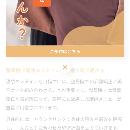
固まってしまい姿勢が崩れやすくなりますが、整骨院で
の施術によって柔軟性が戻りやすくなります。
施術を受けることで、肩こりや腰痛の予防にもつなが
り、日常生活のパフォーマンス向上も期待できます。ま
ずは週1回程度の通院から始め、生活の一部として無理な
ご予約はこちら
く継続することが成功のコツです。
ご予約はこちら
整骨院で理想のスタイルを目指す取り組み方
理想のスタイルを目指すには、整骨院での姿勢矯正と美
容ケアを組み合わせることが重要です。整骨院では骨盤
矯正や猫背矯正など、美容にも配慮した施術メニューが
豊富に用意されています。
具体的には、カウンセリングで身体の歪みや悩みを把握
し、一人ひとりに合わせた施術計画を立てていきます。