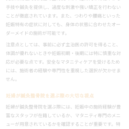
ける魅力
手技や鍼灸を提供し、過度な刺激や強い矯正を行わない
鍼灸整骨院のマタニティ整体が安心な理由
ことが徹底されています。また、つわりや腰痛といった
妊娠特有の症状に対しても、身体の状態に合わせたオー
妊娠中の体調改善は鍼灸整骨院の専門施術
ダーメイドの施術が可能です。
で
整体と鍼灸を併用した妊婦ケアの効果とは
注意点としては、事前に必ず主治医の許可を得ること、
鍼灸整骨院で受けるマタニティ整体の流れ
体調が優れないときや妊娠初期・後期には特に慎重な対
応が必要な点です。安全なマタニティケアを受けるため
妊婦の悩みに丁寧対応する鍼灸整骨院の魅力
には、施術者の経験や専門性を重視した選択が欠かせま
鍼灸整骨院が妊婦の悩みに寄り添う施術と
せん。
は
丁寧なカウンセリングで妊娠中の不安を軽
妊婦が鍼灸整骨院を選ぶ際の大切な視点
減
妊婦が鍼灸整骨院を選ぶ際には、妊娠中の施術経験が豊
妊婦の症状ごとに提案できる鍼灸整骨院の
富なスタッフが在籍しているか、マタニティ専門のメニ
技術
ューが用意されているかを確認することが重要です。特
妊娠期の不調を丁寧にケアする鍼灸整骨院