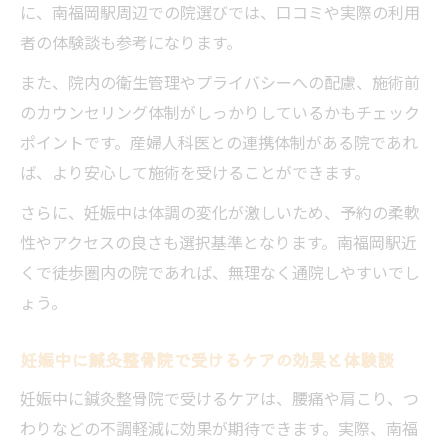
に、南福岡駅周辺での院選びでは、口コミや実際の利用
の強み
者の体験談も参考になります。
鍼灸整骨院で安心の妊娠中サポートを受け
また、院内の衛生管理やプライバシーへの配慮、施術前
よう
のカウンセリング体制がしっかりしているかもチェック
安全に受けやすい鍼灸整骨院が妊娠期を支える
ポイントです。産婦人科医との連携体制がある院であれ
妊娠中も安全重視の鍼灸整骨院で心身ケア
ば、より安心して施術を受けることができます。
鍼灸整骨院が安全管理に努める理由と実践
さらに、妊娠中は体調の変化が激しいため、予約の柔軟
妊婦でも安心して受けられる鍼灸整骨院の
性やアクセスの良さも選択基準となります。南福岡駅近
工夫
くで徒歩圏内の院であれば、無理なく通院しやすいでし
安全な環境で妊婦ケアを受ける鍼灸整骨院
ょう。
の条件
リスクを避ける鍼灸整骨院の取り組みとは
妊娠中に鍼灸整骨院で受けるケアの効果と体験談
妊娠中に鍼灸整骨院で受けるケアは、腰痛や肩こり、つ
わりなどの不調軽減に効果が期待できます。実際、南福