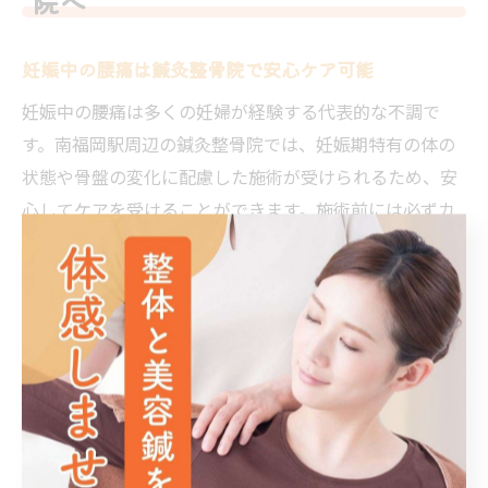
院へ
妊娠中の腰痛は鍼灸整骨院で安心ケア可能
妊娠中の腰痛は多くの妊婦が経験する代表的な不調で
す。南福岡駅周辺の鍼灸整骨院では、妊娠期特有の体の
状態や骨盤の変化に配慮した施術が受けられるため、安
心してケアを受けることができます。施術前には必ずカ
ウンセリングを行い、妊婦さんの体調や週数をしっかり
確認し、安全性を最優先に対応しています。
鍼灸や整体によるマタニティケアは、強い刺激や姿勢に
よるリスクを避け、穏やかで負担の少ない方法を採用す
るのが特徴です。専門知識を持つ施術者が在籍している
院では、産婦人科医との連携や、妊娠中の禁忌事項にも
十分配慮しています。これにより、妊婦さん自身とお腹
の赤ちゃんの両方が安心できる環境で腰痛ケアを受けら