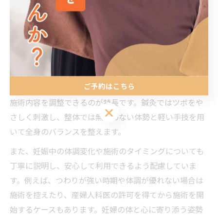
れます。
妊婦の不調に寄り添う鍼灸整骨院の施術内容
妊婦の方が感じる主な不調には、腰痛だけでなく、肩こ
りやむくみ、体のだるさなどが挙げられます。南福岡駅
ご予約はこちら
近くの鍼灸整骨院では、これらの悩みに合わせて個別に
施術内容を調整できるのが特長です。鍼灸ではツボをや
ご予約はこちら
さしく刺激し、整体では無理のない体勢と軽い手技を用
いて全身のバランスを整えます。
また、妊娠中の体調変化や施術のタイミングについても
丁寧に説明し、安心して利用できるよう配慮していま
す。例えば、つわりが強い時期や体調が優れない場合は
施術を控えたり、産婦人科医の許可を得てから施術を開
始するケースもあります。妊婦の体と心に寄り添う姿勢