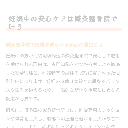
妊娠中に鍼灸整骨院で受けるケアの効果と
体験談
妊娠中の安心ケアは鍼灸整骨院で
つわりや腰痛にも鍼灸整骨院が妊婦を支え
叶う
る理由
南福岡駅近く妊婦さん向け鍼灸整骨院活用術
鍼灸整骨院で妊婦が得られる安心の理由とは
南福岡駅周辺で妊婦に最適な鍼灸整骨院探
妊娠中の方が南福岡駅周辺の鍼灸整骨院で安心して施術
し
を受けられる理由は、専門知識を持つ施術者による徹底
妊婦が安心して通える鍼灸整骨院の見極め
した安全管理と、妊婦特有の身体の状態に寄り添った個
方
別対応にあります。妊婦の身体は普段とは異なるバラン
予約前に知りたい妊婦対応鍼灸整骨院の特
スや悩みを抱えるため、一般的な整体や治療とは異なる
徴
配慮が必要です。
口コミで評判の鍼灸整骨院が妊婦に支持さ
例えば、博多区の鍼灸整骨院では、妊婦専用のクッショ
れる理由
ンや体勢を工夫し、腹部への圧迫を避ける工夫がなされ
駅近で妊婦が通いやすい鍼灸整骨院の活用
ています。また、施術前には必ずカウンセリングを行