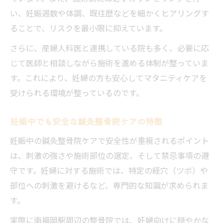
ポイント
い、妊娠週数や体調、既往歴などを細かくヒアリングす
腰痛や不調も妊婦が選ぶ鍼灸整骨院へ
ることで、リスクを最小限に抑えています。
妊娠中の腰痛は鍼灸整骨院で安心ケア可能
さらに、産婦人科医と連携している院も多く、必要に応
妊婦の不調に寄り添う鍼灸整骨院の施術内
じて医師と相談しながら施術を進める体制が整っていま
容
す。これにより、妊婦の方も安心してマタニティケアを
鍼灸整骨院で妊婦の腰痛ケアを受けるメリ
受けられる環境が整っているのです。
ット
妊娠中の整体や鍼灸が腰痛改善に役立つ理
妊娠中でも安全な鍼灸整骨院ケアの特徴
由
妊娠中の鍼灸整骨院ケアで安全性が重視されるポイント
体のだるさや痛みも鍼灸整骨院で安全に緩
は、刺激の強さや施術部位の選定、そして禁忌事項の遵
和
守です。妊婦に対する施術では、特定の経穴（ツボ）や
マタニティ整体なら鍼灸整骨院で体調改善も安
部位への刺激を避けるなど、専門的な知識が求められま
心
す。
妊婦向けマタニティ整体を鍼灸整骨院で受
実際に南福岡駅周辺の整骨院では、妊婦向けに穏やかな