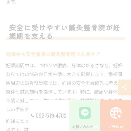
ます。
安全に受けやすい鍼灸整骨院が妊
娠期を支える
妊娠中も安全重視の鍼灸整骨院で心身ケア
妊娠期間中は、つわりや腰痛、身体のだるさなど、妊婦
ならではの悩みが日常生活に大きく影響します。南福岡
駅周辺の鍼灸整骨院では、妊婦の安全を最優先に考えた
整体や鍼灸施術を提供しています。特に、腰痛や身体の
不調に対しては、強い刺激を避け、妊娠期に適したやさ
しい手技や鍼灸で心身のバランスを整えます。
092-519-4702
妊婦にとって大切なのは、安心して施術を受けられる環
お問い合わせ
ご予約
境です。鍼灸整骨院では、女性特有の身体状態や妊娠中