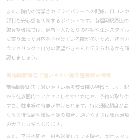
安心感を大切にする鍼灸整骨院の体験ステ
また、院内の清潔さやプライバシーへの配慮、口コミや
ップ
評判も安心感を判断するポイントです。南福岡駅周辺の
鍼灸整骨院の施術前後で変化を感じるポイ
鍼灸整骨院では、患者一人ひとりの症状や生活スタイル
ント
に寄り添った対応を心がけている院が多いため、初回カ
身体の不調に寄り添う鍼灸整骨院の特徴
ウンセリングで自分の要望がきちんと伝えられるかを確
認しましょう。
鍼灸整骨院でリラックスできる空間のこだ
わり
南福岡駅周辺で通いやすい鍼灸整骨院の特徴
国家資格スタッフ在籍の安心感を得る方法
南福岡駅周辺で通いやすい鍼灸整骨院の特徴として、駅
鍼灸整骨院の国家資格スタッフがもたらす
から徒歩圏内でアクセスしやすい立地や、予約の取りや
信頼
すさ、駐車場の有無が挙げられます。特に通院頻度が高
安心できる鍼灸整骨院のスタッフ選びの基
くなる慢性痛や慢性不調の場合、通いやすさは継続治療
準
の大きなカギとなります。
資格保有スタッフが行う鍼灸施術の安心感
また、平日夜間や土日も営業している院や、女性スタッ
国家資格を持つ鍼灸整骨院の探し方と見分