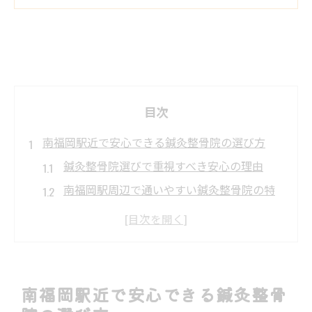
目次
南福岡駅近で安心できる鍼灸整骨院の選び方
鍼灸整骨院選びで重視すべき安心の理由
南福岡駅周辺で通いやすい鍼灸整骨院の特
徴
鍼灸整骨院で資格や経験を確かめるポイン
ト
駅近で安心感を得られる鍼灸整骨院の条件
南福岡駅近で安心できる鍼灸整骨
プライバシー配慮のある鍼灸整骨院の探し