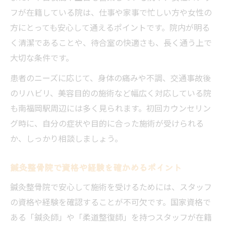
フが在籍している院は、仕事や家事で忙しい方や女性の
け方
方にとっても安心して通えるポイントです。院内が明る
スタッフの経験と実績を確認するチェック
く清潔であることや、待合室の快適さも、長く通う上で
方法
大切な条件です。
初回相談で不安を解消する鍼灸整骨院の秘訣
患者のニーズに応じて、身体の痛みや不調、交通事故後
鍼灸整骨院の初回相談で不安を解消する方
のリハビリ、美容目的の施術など幅広く対応している院
法
も南福岡駅周辺には多く見られます。初回カウンセリン
質問しやすい鍼灸整骨院の相談環境とは
グ時に、自分の症状や目的に合った施術が受けられる
安心して話せる鍼灸整骨院スタッフの対応
か、しっかり相談しましょう。
力
初回相談で確認すべき施術内容と注意点
鍼灸整骨院で資格や経験を確かめるポイント
鍼灸整骨院でカウンセリング時に聞いてお
鍼灸整骨院で安心して施術を受けるためには、スタッフ
くこと
の資格や経験を確認することが不可欠です。国家資格で
肩こりや腰痛改善に鍼灸整骨院が選ばれる理由
ある「鍼灸師」や「柔道整復師」を持つスタッフが在籍