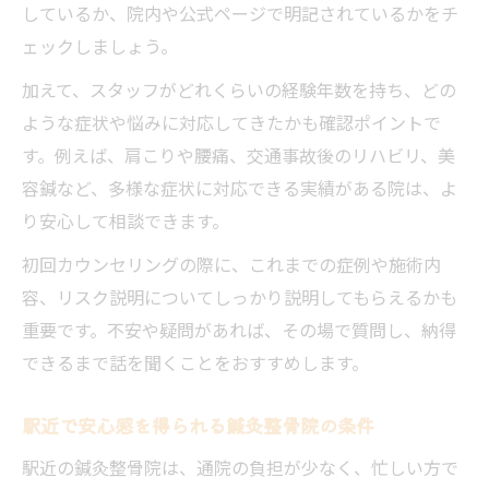
鍼灸整骨院で肩こり腰痛が改善される理由
しているか、院内や公式ページで明記されているかをチ
慢性的な痛みを根本から改善する鍼灸整骨
ェックしましょう。
院
加えて、スタッフがどれくらいの経験年数を持ち、どの
鍼灸整骨院の施術がもたらす効果と安心感
ような症状や悩みに対応してきたかも確認ポイントで
通院で体感する鍼灸整骨院の痛み改善サポ
す。例えば、肩こりや腰痛、交通事故後のリハビリ、美
ート
容鍼など、多様な症状に対応できる実績がある院は、よ
り安心して相談できます。
鍼灸整骨院での肩こり腰痛対策の流れと特
徴
初回カウンセリングの際に、これまでの症例や施術内
容、リスク説明についてしっかり説明してもらえるかも
重要です。不安や疑問があれば、その場で質問し、納得
できるまで話を聞くことをおすすめします。
駅近で安心感を得られる鍼灸整骨院の条件
駅近の鍼灸整骨院は、通院の負担が少なく、忙しい方で