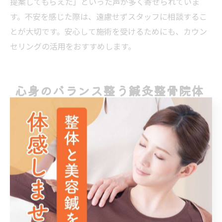
提案してもらえた」といった声が多く寄せられていま
す。不安を感じた際は、遠慮せずスタッフに相談するこ
とが大切です。安心して施術を受けるためにも、カウン
セリングの活用をおすすめします。
心身のバランス整う鍼灸整骨院体
験の流れ
鍼灸整骨院で心身を整える施術の流れ
鍼灸整骨院では、初回カウンセリングから施術、アフタ
ーケアまで一連の流れが大切にされています。まず、症
状や悩みを丁寧にヒアリングし、身体の状態や生活習慣
を把握したうえで、最適な施術プランを提案します。肩
こりや腰痛など慢性的な痛みや不調に対しては、鍼・