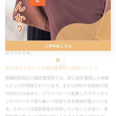
灸・手技療法などを組み合わせて対応します。
施術前にはリスクや注意点、施術内容の説明も行われる
ため、初めての方でも安心して受けられます。施術後は
身体の変化やセルフケアのアドバイスも受けられるた
め、日常生活での不調予防にもつながります。特に南福
岡駅周辺の鍼灸整骨院では、通院しやすい立地や駅近も
ご予約はこちら
ポイントです。
ご予約はこちら
安心感を大切にする鍼灸整骨院の体験ステップ
南福岡駅周辺の鍼灸整骨院では、安心感を重視した体験
ステップが用意されています。まずは予約や来院時の受
付対応から始まり、プライバシーに配慮したカウンセリ
ングスペースで落ち着いて相談できる環境が整っていま
す。スタッフは国家資格を所持していることが多く、専