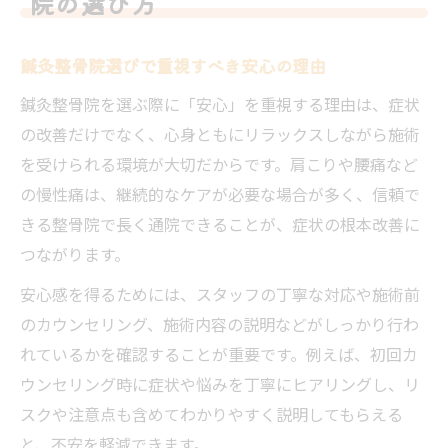
院の選び方
方
カウンセリング重視なら鍼灸整骨院はここがポ
鍼灸整骨院選びで重視すべき安心の理由
イント
鍼灸整骨院を選ぶ際に「安心」を重視する理由は、症状
鍼灸整骨院で実感できる丁寧なカウンセリ
の改善だけでなく、心身ともにリラックスしながら施術
ング
を受けられる環境が大切だからです。肩こりや腰痛など
初回カウンセリングで確認するべき安心項
の慢性痛は、継続的なケアが必要な場合が多く、信頼で
目
きる整骨院で長く通院できることが、症状の根本改善に
患者目線のカウンセリングができる鍼灸整
つながります。
骨院
安心感を得るためには、スタッフの丁寧な対応や施術前
鍼灸整骨院のカウンセリング内容と質問例
のカウンセリング、施術内容の説明などがしっかり行わ
施術前の不安解消に役立つカウンセリング
れているかを確認することが重要です。例えば、初回カ
体験
ウンセリング時に症状や悩みを丁寧にヒアリングし、リ
心身のバランス整う鍼灸整骨院体験の流れ
スクや注意点も含めてわかりやすく説明してもらえる
鍼灸整骨院で心身を整える施術の流れ
と、不安を軽減できます。