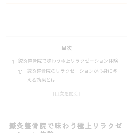
目次
鍼灸整骨院で味わう極上リラクゼーション体験
鍼灸整骨院のリラクゼーションが心身に与
える効果とは
南福岡駅周辺で受けられる鍼灸整骨院の癒
し体験
口コミで評判の鍼灸整骨院リラクゼーショ
ンを徹底解説
鍼灸整骨院で味わう極上リラクゼ
鍼灸整骨院選びで大切なポイントとリラク