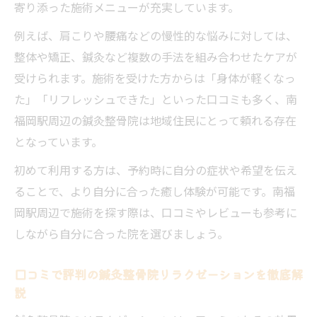
寄り添った施術メニューが充実しています。
ト
例えば、肩こりや腰痛などの慢性的な悩みに対しては、
鍼灸整骨院の口コミやレビューの見極め方
整体や矯正、鍼灸など複数の手法を組み合わせたケアが
女性目線で選ぶ鍼灸整骨院リラクゼーショ
受けられます。施術を受けた方からは「身体が軽くなっ
ンの特徴
た」「リフレッシュできた」といった口コミも多く、南
南福岡駅近くで探す心身リフレッシュ術
福岡駅周辺の鍼灸整骨院は地域住民にとって頼れる存在
南福岡駅周辺で鍼灸整骨院リラクゼーショ
となっています。
ン体験
初めて利用する方は、予約時に自分の症状や希望を伝え
仕事帰りに鍼灸整骨院で心身リフレッシュ
ることで、より自分に合った癒し体験が可能です。南福
する方法
岡駅周辺で施術を探す際は、口コミやレビューも参考に
鍼灸整骨院で受けるリラクゼーションの魅
しながら自分に合った院を選びましょう。
力
マッサージとの違いを知る鍼灸整骨院の選
口コミで評判の鍼灸整骨院リラクゼーションを徹底解
び方
説
鍼灸整骨院で叶える日常のストレス解消術