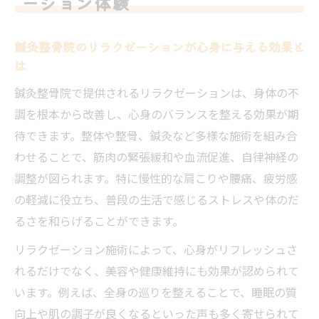
ーション体験
ゼーションの質
肩こりや腰痛に効く鍼灸整骨院の魅力に迫
鍼灸整骨院のリラクゼーションが心身に与える効果と
る
は
自分らしさを取り戻す鍼灸整骨院のケア術
鍼灸整骨院で提供されるリラクゼーションは、身体の不
鍼灸整骨院で本来の自分らしさをサポート
調を根本から改善し、心身のバランスを整える効果が期
する方法
待できます。整体や整骨、鍼灸など多様な施術を組み合
鍼灸整骨院が提供する心と身体のバランス
わせることで、筋肉の緊張緩和や血流促進、自律神経の
調整術
調整が図られます。特に慢性的な肩こりや腰痛、疲労感
南福岡駅近くの鍼灸整骨院ケアでリフレッ
の軽減に役立ち、普段の生活で感じるストレスや体のだ
シュ体験
るさを和らげることができます。
経験豊富な鍼灸整骨院スタッフによる安心
リラクゼーション施術によって、心身がリフレッシュさ
サポート
れるだけでなく、美容や健康維持にも効果が認められて
美容や骨盤矯正も鍼灸整骨院で叶える理由
います。例えば、全身の巡りを整えることで、睡眠の質
肩こりや腰痛に悩むなら鍼灸整骨院で改善
向上や肌の調子が良くなるといった声も多く寄せられて