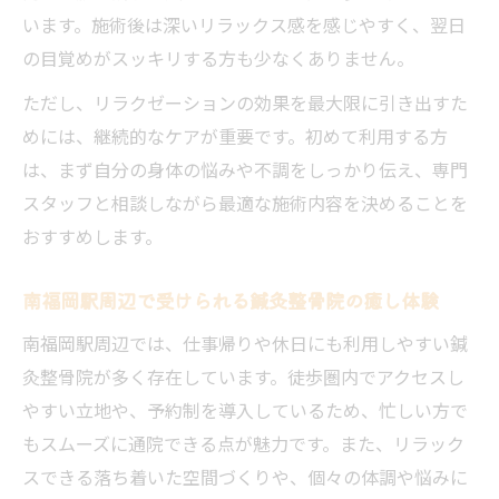
鍼灸整骨院が肩こりや腰痛改善に選ばれる
います。施術後は深いリラックス感を感じやすく、翌日
理由
の目覚めがスッキリする方も少なくありません。
四十肩や腰痛に鍼灸整骨院の施術は効果的
ただし、リラクゼーションの効果を最大限に引き出すた
か
めには、継続的なケアが重要です。初めて利用する方
鍼灸整骨院の施術で根本的な不調改善を目
は、まず自分の身体の悩みや不調をしっかり伝え、専門
指す
スタッフと相談しながら最適な施術内容を決めることを
おすすめします。
リラクゼーションと施術の違いを知るポイ
ント
南福岡駅周辺で受けられる鍼灸整骨院の癒し体験
実際の声からわかる鍼灸整骨院の改善事例
南福岡駅周辺では、仕事帰りや休日にも利用しやすい鍼
リラクゼーションが叶う鍼灸整骨院の選び方
灸整骨院が多く存在しています。徒歩圏内でアクセスし
鍼灸整骨院選びでリラクゼーションを重視
やすい立地や、予約制を導入しているため、忙しい方で
する理由
もスムーズに通院できる点が魅力です。また、リラック
南福岡駅周辺の鍼灸整骨院比較ポイント
スできる落ち着いた空間づくりや、個々の体調や悩みに
安心して通える鍼灸整骨院のチェックリス