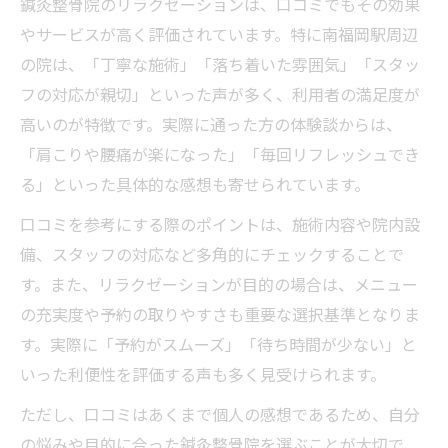
鍼灸整骨院のリラクゼーションは、口コミでもその効果
美容や骨盤矯正も鍼灸整骨院でトータルケア
やサービスが高く評価されています。特に南福岡駅周辺
の院は、「丁寧な施術」「落ち着いた雰囲気」「スタッ
鍼灸整骨院の美容メニューでトータルケア
フの対応が親切」といった声が多く、利用者の満足度が
を実現
高いのが特徴です。実際に通った方の体験談からは、
骨盤矯正が鍼灸整骨院で人気の理由とは
「肩こりや腰痛が楽になった」「毎回リフレッシュでき
鍼灸整骨院で叶う美容と健康の両立ポイン
る」といった具体的な感想も寄せられています。
ト
口コミを参考にする際のポイントは、施術内容や院内設
リラクゼーションと美容鍼の相乗効果に注
備、スタッフの対応など多角的にチェックすることで
目
す。また、リラクゼーションが目的の場合は、メニュー
鍼灸整骨院で体のバランスと美しさを整え
の充実度や予約の取りやすさも重要な選択基準となりま
る方法
す。実際に「予約がスムーズ」「待ち時間が少ない」と
いった利便性を評価する声も多く見受けられます。
ただし、口コミはあくまで個人の感想であるため、自分
の悩みや目的に合った鍼灸整骨院を選ぶことが大切で