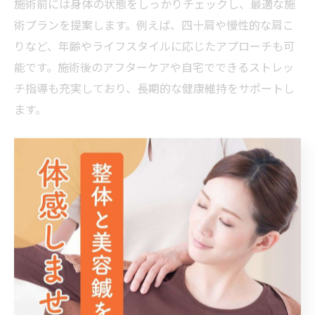
施術前には身体の状態をしっかりチェックし、最適な施
術プランを提案します。例えば、四十肩や慢性的な肩こ
りなど、年齢やライフスタイルに応じたアプローチも可
能です。施術後のアフターケアや自宅でできるストレッ
チ指導も充実しており、長期的な健康維持をサポートし
ます。
美容や骨盤矯正も鍼灸整骨院で叶える理由
鍼灸整骨院では、リラクゼーションや痛みの改善だけで
なく、美容や骨盤矯正といったメニューも人気です。骨
盤矯正は、産後や長時間の座り仕事で歪みが気になる方
におすすめで、姿勢改善や腰痛予防にも役立ちます。ま
た、美容鍼は顔のむくみやリフトアップを目指す方から
支持を集めています。
南福岡駅周辺の鍼灸整骨院では、身体全体のバランスを