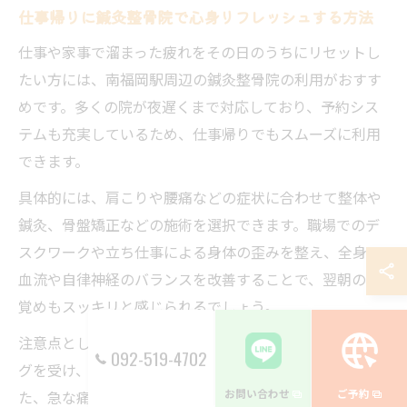
仕事帰りに鍼灸整骨院で心身リフレッシュする方法
仕事や家事で溜まった疲れをその日のうちにリセットし
たい方には、南福岡駅周辺の鍼灸整骨院の利用がおすす
めです。多くの院が夜遅くまで対応しており、予約シス
テムも充実しているため、仕事帰りでもスムーズに利用
できます。
具体的には、肩こりや腰痛などの症状に合わせて整体や
鍼灸、骨盤矯正などの施術を選択できます。職場でのデ
スクワークや立ち仕事による身体の歪みを整え、全身の
血流や自律神経のバランスを改善することで、翌朝の目
覚めもスッキリと感じられるでしょう。
注意点として、初回は施術前にしっかりとカウンセリン
092-519-4702
グを受け、体調や既往歴を伝えることが大切です。ま
お問い合わせ
ご予約
た、急な痛みには無理をせず、専門スタッフに相談して