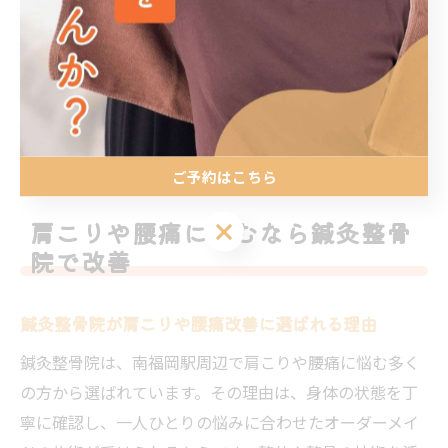
整えることで、見た目の印象や健康状態の向上も期待で
きます。経験豊富なスタッフが、悩みに合わせて最適な
施術を提案するため、初めての方でも安心して相談でき
ます。美容や健康の両面からアプローチできるのが、鍼
灸整骨院の大きな魅力です。
ご予約はこちら
肩こりや腰痛に悩むなら鍼灸整骨
ご予約はこちら
院で改善
鍼灸整骨院が肩こりや腰痛改善に選ばれる理由
鍼灸整骨院は、南福岡駅周辺で肩こりや腰痛に悩む多く
の方から選ばれています。その理由は、身体の状態を丁
寧に確認し、一人ひとりの悩みに合わせたオーダーメイ