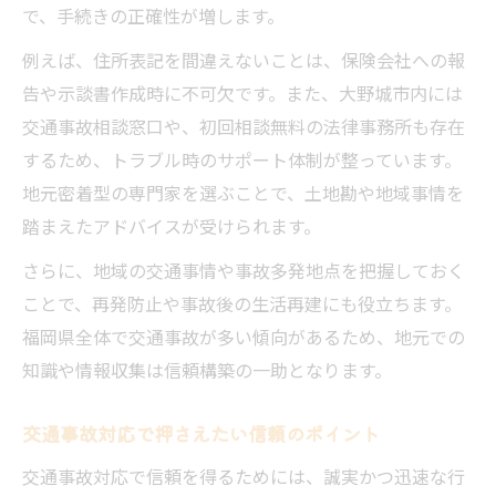
で、手続きの正確性が増します。
交通事故後に信頼を得るための接し方
例えば、住所表記を間違えないことは、保険会社への報
誠実な対応が交通事故信頼回復につながる
告や示談書作成時に不可欠です。また、大野城市内には
理由
交通事故相談窓口や、初回相談無料の法律事務所も存在
大野城市東大利で求められる行動ポイント
するため、トラブル時のサポート体制が整っています。
交通事故後にやるべき信頼構築の工夫
地元密着型の専門家を選ぶことで、土地勘や地域事情を
信頼重視の交通事故交渉術を解説
踏まえたアドバイスが受けられます。
さらに、地域の交通事情や事故多発地点を把握しておく
ことで、再発防止や事故後の生活再建にも役立ちます。
福岡県全体で交通事故が多い傾向があるため、地元での
知識や情報収集は信頼構築の一助となります。
交通事故対応で押さえたい信頼のポイント
交通事故対応で信頼を得るためには、誠実かつ迅速な行