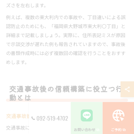
ズさを左右します。
例えば、複数の東大利内での事故や、丁目違いによる誤
認防止のためにも、「福岡県大野城市東大利〇丁目」と
詳細まで記載しましょう。実際に、住所表記ミスが原因
で示談交渉が遅れた例も報告されていますので、事故後
の書類作成時には必ず複数回の確認を行うことをおすす
めします。
交通事故後の信頼構築に役立つ行
動とは
交通事故後に信頼を得るための接し方
092-519-4702
交通事故に遭遇した直後、相手や関係者との信頼関係を
お問い合わせ
ご予約