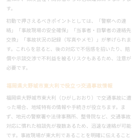
過失割合8対2に納得できない時の対応策
す。
交通事故の過失割合で悩んだ時の行動指針
初動で押さえるべきポイントとしては、「警察への連
納得できない過失割合への正しい対応方法
絡」「事故現場の安全確保」「当事者・目撃者の連絡先
大野城市東大利での交通事故交渉のコツ
交換」「事故状況の記録（写真やメモ）」が挙げられま
交通事故の過失割合を再検討する手順解説
す。これらを怠ると、後の対応で不信感を招いたり、賠
信頼できる専門家に交通事故相談する意義
償や示談交渉で不利益を被るリスクもあるため、注意が
事故時に大切な東大利の住所表記のコツ
必要です。
交通事故書類で重要な東大利住所の正確性
福岡県大野城市東大利で役立つ交通事故情報
東大利の正式な読み方と書き方を解説
福岡県大野城市東大利（ひがしおおり）で交通事故に遭
交通事故手続きで誤記を防ぐ住所表記方法
った場合、地域特有の情報や手続きが役立ちます。ま
信頼が高まる東大利の住所確認ポイント
ず、地元の警察署や法律事務所、整骨院など、交通事故
事故記録で大切な福岡県大野城市東大利表
対応に慣れた相談先が複数あるため、迅速な連絡が可能
記
です。事故現場が東大利であることを明確に伝えること
交通事故後の信頼構築に役立つ行動とは