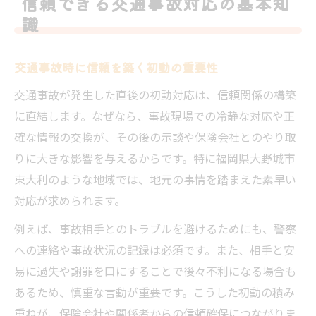
信頼できる交通事故対応の基本知
大野城市東大利の交通事故で注意すべき点
識
地元ならではの交通事故リスクと対策法
東大利で交通事故が多い場所の特徴を知る
交通事故時に信頼を築く初動の重要性
交通事故発生時の現場対応で信頼を得るコ
交通事故が発生した直後の初動対応は、信頼関係の構築
ツ
に直結します。なぜなら、事故現場での冷静な対応や正
交通事故時に必要な地元手続きのポイント
確な情報の交換が、その後の示談や保険会社とのやり取
大野城市東大利の交通事故でよくある誤解
りに大きな影響を与えるからです。特に福岡県大野城市
東大利のような地域では、地元の事情を踏まえた素早い
交通事故で謝罪が不利になるのは本当か
対応が求められます。
交通事故現場での謝罪が与える法的影響
謝罪が交通事故示談に及ぼす信頼の違い
例えば、事故相手とのトラブルを避けるためにも、警察
への連絡や事故状況の記録は必須です。また、相手と安
交通事故で謝る際の注意点と対応策を解説
易に過失や謝罪を口にすることで後々不利になる場合も
大野城市東大利での謝罪が不利か検証する
あるため、慎重な言動が重要です。こうした初動の積み
交通事故時に誤った謝罪を避けるポイント
重ねが、保険会社や関係者からの信頼確保につながりま