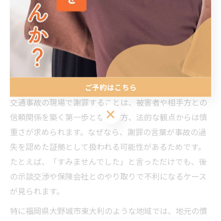
交通事故で謝罪が不利になるのは
本当か
交通事故現場での謝罪が与える法的影響
ご予約はこちら
交通事故の現場で謝罪することは、被害者や相手方との
ご予約はこちら
信頼関係を築く第一歩となる一方、法的な観点からは慎
重さが求められます。なぜなら、謝罪の言葉が事故の過
失を認めた証拠として扱われる可能性があるためです。
たとえば、「すみませんでした」と言っただけでも、後
の示談交渉や保険会社とのやり取りで不利になるケース
が見られます。
特に福岡県大野城市東大利のような地域では、地元の慣