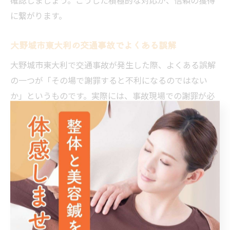
に繋がります。
大野城市東大利の交通事故でよくある誤解
大野城市東大利で交通事故が発生した際、よくある誤解
の一つが「その場で謝罪すると不利になるのではない
か」というものです。実際には、事故現場での謝罪が必
ずしも過失の認定や責任に直結するわけではありません
が、誤解を招くこともあるため注意が必要です。
また、過失割合や損害賠償の内容についても、インター
ネット情報だけを鵜呑みにせず、地元の専門家や法律事
務所に相談することが大切です。地域特有の道路事情や
判例を踏まえたアドバイスが受けられるため、納得感の
高い解決に繋がります。正しい知識と冷静な対応が、ト
ラブル回避と信頼構築の鍵となります。