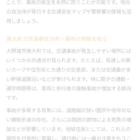
ことで、事故の発生を未然に防ぐことが可能です。地元
の自治体が発行する交通安全マップや警察署の情報も活
用しましょう。
東大利で交通事故が多い場所の特徴を知る
大野城市東大利では、交通事故が発生しやすい場所には
いくつかの共通点が見られます。たとえば、見通しの悪
いカーブや住宅街と大通りの交差部、または交通量が多
い幹線道路沿いなどが挙げられます。特に朝夕の通勤・
通学時間帯は、車両と歩行者の接触事故が増加する傾向
です。
事故が多発する背景には、道路幅が狭い箇所や信号のな
い横断歩道の存在、さらには周囲の建物による死角の増
加などが影響しています。地域住民としては、これらの
場所を日常的に意識し、通行時には一層の注意を払うこ