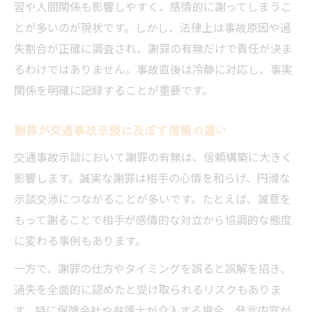
習や人間関係も影響しやすく、感情的に謝ってしまうこ
とが多いのが現状です。しかし、法律上は事故原因や過
失割合が正確に調査され、謝罪の有無だけで責任が決ま
るわけではありません。事故直後は冷静に対応し、事実
関係を明確に記録することが重要です。
謝罪が交通事故示談に及ぼす信頼の違い
交通事故示談において謝罪の有無は、信頼構築に大きく
影響します。誠実な謝罪は相手の心情を和らげ、円滑な
示談交渉につながることが多いです。たとえば、誠意を
もって謝ることで相手が感情的な対立から協調的な態度
に変わる事例もあります。
一方で、謝罪の仕方やタイミングを誤ると誤解を招き、
過失を全面的に認めたと受け取られるリスクもありま
す。特に保険会社や弁護士が介入する場合、発言内容が