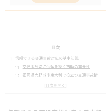
目次
信頼できる交通事故対応の基本知識
交通事故時に信頼を築く初動の重要性
福岡県大野城市東大利で役立つ交通事故情
報
交通事故対応で押さえたい信頼のポイント
地元で安心できる交通事故相談先の選び方
信頼確保のための交通事故初期対応のコツ