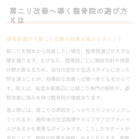
整骨院の実績やレビューを活用した選び方
肩こり改善へ導く整骨院の選び方
肩こりに強い整骨院を見分けるチェックポ
とは
イント
慢性的な肩こりに整骨院が有効な理由
整骨院選びで肩こり改善の効果を高めるポイント
整骨院で肩こりが根本改善できるメカニズ
肩こりを根本から改善したい場合、整骨院選びが大きな
ム
鍵を握ります。なぜなら、整骨院ごとに施術方針や得意
慢性的な肩こりに整骨院が効果的な根拠を
分野が異なるため、自分の症状や生活スタイルに合った
解説
院を選ぶことが、効果的な改善への第一歩となるからで
整骨院の専門施術が肩こりを緩和する理由
す。例えば、桜並木駅周辺には肩こり専門の施術や、姿
肩こりの根本原因に整骨院が対応できる仕
勢改善に強みを持つ整骨院が複数あります。
組み
選ぶ際には、肩こりの原因をしっかりカウンセリングし
マッサージと異なる整骨院の肩こり施術法
てくれるか、施術後の生活指導やセルフケアのアドバイ
の強み
スがあるかも重要なポイントです。こうしたサポートが
桜並木駅周辺で整骨院施術を体験するポイント
あることで、施術の効果を持続しやすくなります。実際