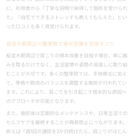
整骨院での肩こり体験前に知るべき基礎知
に、利用者から「丁寧な説明で納得して施術を受けられ
識
た」「自宅でできるストレッチも教えてもらえた」とい
桜並木駅近くの整骨院利用で重視したい項
った口コミも多く見受けられます。
目
桜並木駅周辺の整骨院で根本改善を目指すコツ
整骨院選びで口コミや写真を参考にするメ
リット
桜並木駅周辺で肩こりの根本改善を目指す場合、単に痛
みを取るだけでなく、生活習慣や姿勢の見直しに取り組
肩こり施術を受ける前の事前準備のポイン
むことが大切です。多くの整骨院では、手技療法に加え
ト
て、骨格や筋肉のバランスを調整する施術が行われてい
整骨院利用時のアクセスや受付方法の工夫
ます。これにより、肩こりを引き起こす根本的な原因へ
点
のアプローチが可能となります。
肩こり治療とマッサージの違いに迫る
また、施術後は定期的なメンテナンスや、日常生活での
整骨院の肩こり治療と一般マッサージの違
セルフケアを継続することが再発防止につながります。
い
例えば「週1回の通院を3か月続けたら、肩こりがほとん
肩こり改善で整骨院を選ぶメリットとは