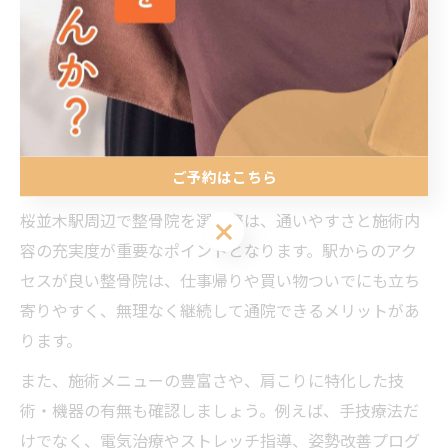
肩こりの主な原因には、長時間のデスクワークや姿勢不
良、運動不足などが挙げられます。整骨院での施術は、
こうした原因に直接働きかけるため、慢性的な症状に悩
む方に特におすすめです。
ご予約はこちら
桜並木駅近くの整骨院利用で重視したい項目
桜並木駅周辺で整骨院を選ぶ際は、通いやすさと施術内
ご予約はこちら
容の充実度が重要なポイントとなります。駅からのアク
セスが良い整骨院は、仕事帰りや買い物ついでにも立ち
寄りやすく、無理なく継続して通院できるメリットがあ
ります。
また、施術メニューの豊富さや、肩こりに特化した技
術・機器の有無も確認しましょう。例えば、手技療法だ
けでなく、電気治療やストレッチ指導、姿勢改善プログ