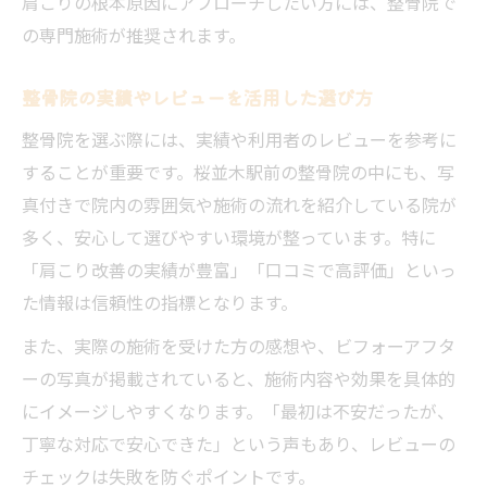
肩こりの根本原因にアプローチしたい方には、整骨院で
ント
の専門施術が推奨されます。
アクセス便利な整骨院で叶う理想の施術
整骨院の実績やレビューを活用した選び方
駅近整骨院で忙しい方も肩こり改善が可能
に
整骨院を選ぶ際には、実績や利用者のレビューを参考に
することが重要です。桜並木駅前の整骨院の中にも、写
整骨院へのアクセス利便性が通院継続に与
真付きで院内の雰囲気や施術の流れを紹介している院が
える効果
多く、安心して選びやすい環境が整っています。特に
理想の整骨院施術を受ける際のアクセス重
「肩こり改善の実績が豊富」「口コミで高評価」といっ
視の選択
た情報は信頼性の指標となります。
仕事帰りに通える整骨院で肩こりを効率改
また、実際の施術を受けた方の感想や、ビフォーアフタ
善
ーの写真が掲載されていると、施術内容や効果を具体的
整骨院の予約や受付方法でストレス軽減実
にイメージしやすくなります。「最初は不安だったが、
現
丁寧な対応で安心できた」という声もあり、レビューの
チェックは失敗を防ぐポイントです。