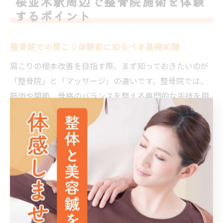
桜並木駅周辺で整骨院施術を体験
するポイント
整骨院での肩こり体験前に知るべき基礎知識
肩こりの根本改善を目指す際、まず知っておきたいのが
「整骨院」と「マッサージ」の違いです。整骨院では、
筋肉や関節、骨格のバランスを整える専門的な手技を用
いて、肩こりの原因からアプローチします。これは単に
痛みを和らげるだけでなく、姿勢や生活習慣の見直しに
もつながるため、再発防止にも効果的です。
一方で、マッサージは一時的なリラクゼーションや血行
促進が目的のため、根本的な改善には至りにくい傾向が
あります。整骨院では国家資格を持つ施術者が一人ひと
りの身体状態を見極め、個別に適した施術計画を提案し
てもらえるのが大きな特徴です。