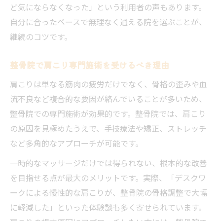
ど気にならなくなった」という利用者の声もあります。
マッサージが肩こりに効きにくい理由を解
自分に合ったペースで無理なく通える院を選ぶことが、
説
継続のコツです。
整骨院独自の肩こりアプローチの特徴
根本改善を目指すなら整骨院が最適な理由
整骨院で肩こり専門施術を受けるべき理由
根本改善を叶える整骨院の通い方ガイド
肩こりは単なる筋肉の疲労だけでなく、骨格の歪みや血
肩こり根本改善のための整骨院通院頻度と
流不良など複合的な要因が絡んでいることが多いため、
は
整骨院での専門施術が効果的です。整骨院では、肩こり
効果を高める整骨院での通院スケジュール
の原因を見極めたうえで、手技療法や矯正、ストレッチ
例
など多角的なアプローチが可能です。
整骨院通院時に意識したい生活習慣の見直
一時的なマッサージだけでは得られない、根本的な改善
し
を目指せる点が最大のメリットです。実際、「デスクワ
整骨院での施術後に取り組むセルフケア方
ークによる慢性的な肩こりが、整骨院の骨格調整で大幅
法
に軽減した」といった体験談も多く寄せられています。
肩こり改善に向けた整骨院通院の継続ポイ