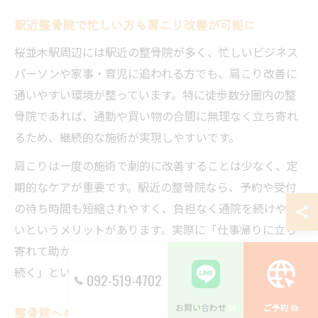
駅近整骨院で忙しい方も肩こり改善が可能に
桜並木駅周辺には駅近の整骨院が多く、忙しいビジネス
パーソンや家事・育児に追われる方でも、肩こり改善に
通いやすい環境が整っています。特に徒歩数分圏内の整
骨院であれば、通勤や買い物の合間に無理なく立ち寄れ
るため、継続的な施術が実現しやすいです。
肩こりは一度の施術で劇的に改善することは少なく、定
期的なケアが重要です。駅近の整骨院なら、予約や受付
の待ち時間も短縮されやすく、負担なく通院を続けやす
いというメリットがあります。実際に「仕事帰りに立ち
寄れて助かる」「駅から近くて通院のモチベーションが
続く」といった利用者の声も多く聞かれます。
092-519-4702
お問い合わせ
ご予約
整骨院へのアクセス利便性が通院継続に与える効果