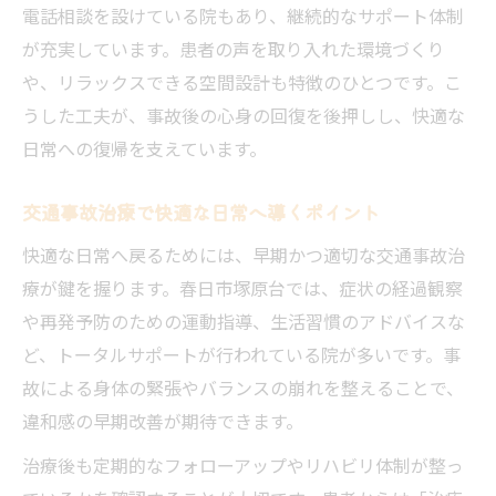
ント
電話相談を設けている院もあり、継続的なサポート体制
が充実しています。患者の声を取り入れた環境づくり
むちうち予防のための交通事故治療の工夫
や、リラックスできる空間設計も特徴のひとつです。こ
交通事故治療におけるリハビリ環境の重要
うした工夫が、事故後の心身の回復を後押しし、快適な
性
日常への復帰を支えています。
後遺症リスクを減らす交通事故治療法とは
整骨院で受ける交通事故治療の後遺症対策
交通事故治療で快適な日常へ導くポイント
納得して通える交通事故治療先の見極め方
快適な日常へ戻るためには、早期かつ適切な交通事故治
交通事故治療で安心できる院の見分け方
療が鍵を握ります。春日市塚原台では、症状の経過観察
説明が丁寧な交通事故治療先が選ばれる理
や再発予防のための運動指導、生活習慣のアドバイスな
由
ど、トータルサポートが行われている院が多いです。事
交通事故治療の継続に役立つ相談体制とは
故による身体の緊張やバランスの崩れを整えることで、
交通事故治療で重視すべき院の対応ポイン
違和感の早期改善が期待できます。
ト
治療後も定期的なフォローアップやリハビリ体制が整っ
納得いく交通事故治療を受けるための比較