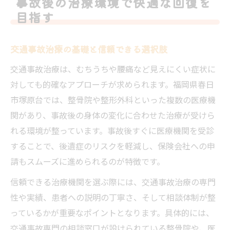
事故後の治療環境で快適な回復を
交通事故治療に特化した院の見極め方
目指す
信頼できる交通事故治療と口コミの活用法
交通事故治療専門院の特徴とメリット解説
交通事故治療の基礎と信頼できる選択肢
整骨院・整形外科での交通事故治療の違い
交通事故治療は、むちうちや腰痛など見えにくい症状に
交通事故治療スタッフの対応力が安心の理
対しても的確なアプローチが求められます。福岡県春日
由
市塚原台では、整骨院や整形外科といった複数の医療機
関があり、事故後の身体の変化に合わせた治療が受けら
費用や保険も押さえた安心の治療比較術
れる環境が整っています。事故後すぐに医療機関を受診
交通事故治療費の仕組みと保険対応の流れ
することで、後遺症のリスクを軽減し、保険会社への申
交通事故治療で損をしない費用比較の基本
請もスムーズに進められるのが特徴です。
保険を活用した交通事故治療の自己負担対
信頼できる治療機関を選ぶ際には、交通事故治療の専門
策
性や実績、患者への説明の丁寧さ、そして相談体制が整
交通事故治療費が増える理由と見落とし防
っているかが重要なポイントとなります。具体的には、
止法
交通事故専門の相談窓口が設けられている整骨院や、医