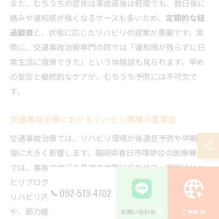
また、むちうちの症状は事故直後は軽度でも、数日後に
痛みや違和感が強くなるケースも多いため、
定期的な経
過観察
と、状態に応じたリハビリの提案が重要です。実
際に、交通事故治療専門の院では「違和感が残らずに日
常生活に復帰できた」という体験談も見られます。早め
の受診と継続的なケアが、むちうち予防には不可欠で
す。
交通事故治療におけるリハビリ環境の重要性
交通事故治療では、リハビリ環境が後遺症予防や早期回
復に大きく影響します。福岡県春日市塚原台の医療機関
では、事故の状況や身体の状態に合わせて、個別にリハ
ビリプログラムを作成する院も増えています。具体的な
092-519-4702
リハビリ内容としては、関節可動域の改善トレーニング
や、筋力維持のための運動療法などが挙げられます。
お問い合わせ
ご予約