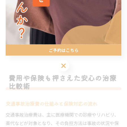
専念できる環境が整っています。
注意点として、スタッフの知識や経験が不足している場
合、誤ったアドバイスや不十分な説明でトラブルになる
こともあります。信頼できる院を選ぶ際は、スタッフの
資格や経験年数、実際の相談事例などを確認することを
ご予約はこちら
おすすめします。
ご予約はこちら
費用や保険も押さえた安心の治療
比較術
交通事故治療費の仕組みと保険対応の流れ
交通事故治療費は、主に医療機関での診療やリハビリ、
薬代などが対象となり、その負担方法は事故の状況や保