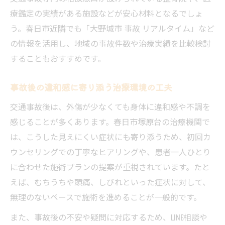
自賠責保険と交通事故治療の窓口負担の違
療鑑定の実績がある施設などが安心材料となるでしょ
い
う。春日市近隣でも「大野城市 事故 リアルタイム」など
地域密着の交通事故治療がもたらす安心感
の情報を活用し、地域の事故件数や治療実績を比較検討
交通事故治療で選ばれる地域密着型院の強
することもおすすめです。
み
地域密着の交通事故治療が安心につながる
事故後の違和感に寄り添う治療環境の工夫
理由
交通事故後は、外傷が少なくても身体に違和感や不調を
交通事故治療に通いやすい院選びのコツ
感じることが多くあります。春日市塚原台の治療機関で
地域密着院による交通事故治療とサポート
は、こうした見えにくい症状にも寄り添うため、初回カ
体制
ウンセリングでの丁寧なヒアリングや、患者一人ひとり
交通事故治療で信頼を集める地域の院の工
に合わせた施術プランの提案が重視されています。たと
夫
えば、むちうちや頭痛、しびれといった症状に対して、
無理のないペースで施術を進めることが一般的です。
後遺症対策を意識した治療環境選びのコツ
交通事故治療で後遺症を防ぐ選び方のポイ
また、事故後の不安や疑問に対応するため、LINE相談や