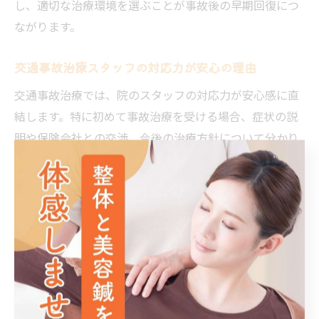
し、適切な治療環境を選ぶことが事故後の早期回復につ
ながります。
交通事故治療スタッフの対応力が安心の理由
交通事故治療では、院のスタッフの対応力が安心感に直
結します。特に初めて事故治療を受ける場合、症状の説
明や保険会社との交渉、今後の治療方針について分かり
やすくサポートしてもらえるかどうかが重要です。福岡
県春日市塚原台の交通事故治療院でも、スタッフの丁寧
なヒアリングやきめ細かなフォローが評価されていま
す。
具体的には、事故の状況や体調の変化を細かく聞き取
り、必要に応じて医療機関や保険会社と連携を取ってく
れます。患者の不安や疑問に迅速に対応し、治療の進捗
や費用面の相談にも乗ってくれるため、安心して治療に