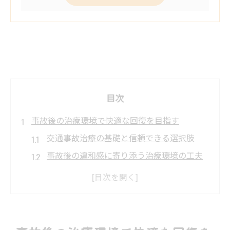
目次
事故後の治療環境で快適な回復を目指す
交通事故治療の基礎と信頼できる選択肢
事故後の違和感に寄り添う治療環境の工夫
交通事故治療で快適な日常へ導くポイント
治療後の回復を左右する環境選びの重要性
交通事故治療に必要な初期対応と相談先
交通事故治療に強い環境の選び方解説