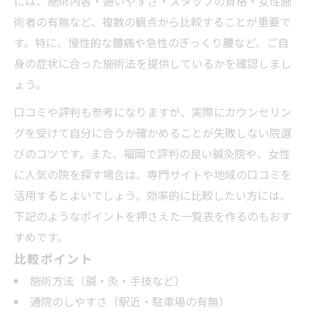
には、施術内容・通いやすさ・スタッフの資格・女性施
するか
術者の有無など、複数の観点から比較することが重要で
す。特に、慢性的な腰痛や急性のぎっくり腰など、ご自
評判のいい鍼灸院で得られる安心感
身の症状に合った施術法を提供しているかを確認しまし
鍼治療が腰痛に効く仕組みとその効果
ょう。
生活圏で選ぶ通いやすい腰痛対策のコツ
口コミや評判も参考になりますが、実際にカウンセリン
通いやすさで選ぶ鍼灸院比較ポイント
グを受けて自分に合うか確かめることが失敗しない院選
仕事帰りに立ち寄れる鍼灸院の選び方
びのコツです。また、福岡で評判の良い鍼灸院や、女性
博多区春町周辺で女性に人気の鍼灸院
に人気の院を探す場合は、専門サイトや地域の口コミを
腰痛対策なら通院頻度を意識した鍼灸院選
活用するとよいでしょう。効率的に比較したい方には、
び
下記のようなポイントを押さえた一覧表を作るのもおす
駅近や駐車場完備の鍼灸院が便利な理由
すめです。
再発予防を目指す鍼灸院での施術体験談
比較ポイント
鍼灸院で腰痛再発を防いだ事例まとめ
施術方法（鍼・灸・手技など）
体験者が語る鍼灸院での腰痛改善ストーリ
通院のしやすさ（駅近・駐車場の有無）