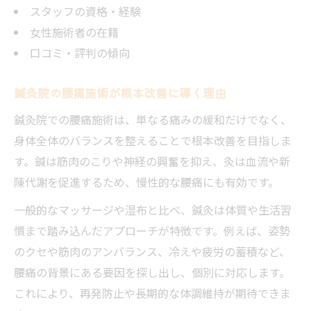
ー
スタッフの資格・経験
女性施術者の在籍
再発防止に役立つ鍼灸院のアフターケアと
口コミ・評判の傾向
は
腰痛改善後の生活サポートも鍼灸院で
鍼灸院の腰痛施術が根本改善に導く理由
鍼灸院の施術で実感した体質改善とは
鍼灸院での腰痛施術は、単なる痛みの緩和だけでなく、
納得の腰痛ケアができる院選びチェックポイン
身体全体のバランスを整えることで根本改善を目指しま
ト
す。鍼は筋肉のこりや神経の興奮を抑え、灸は血流や新
鍼灸院選びで押さえたい比較表付きポイン
陳代謝を促進するため、慢性的な腰痛にも有効です。
ト
一般的なマッサージや湿布と比べ、鍼灸は体質や生活習
安心できる鍼灸院を選ぶための見極め方
慣まで踏み込んだアプローチが特徴です。例えば、姿勢
腰痛ケアに強い鍼灸院のチェックリスト
のクセや筋肉のアンバランス、冷えや疲労の蓄積など、
口コミや評価で分かる鍼灸院の信頼性
腰痛の背景にある要因を探し出し、個別に対応します。
初回相談時に確認したい鍼灸院の特徴
これにより、再発防止や長期的な体調維持が期待できま