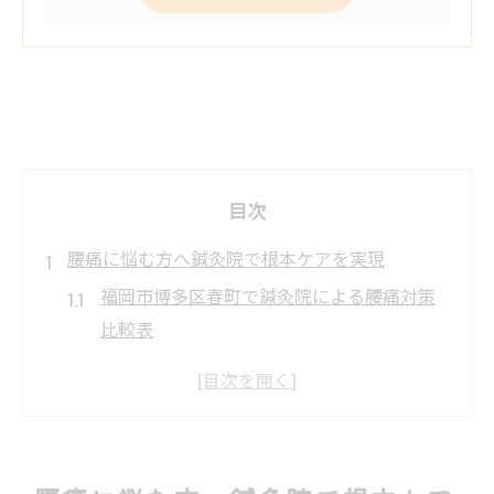
目次
腰痛に悩む方へ鍼灸院で根本ケアを実現
福岡市博多区春町で鍼灸院による腰痛対策
比較表
鍼灸院の腰痛施術が根本改善に導く理由
腰痛に悩むなら鍼灸院を選ぶべきタイミン
グ
腰痛改善に必要な通院回数と鍼灸院の選び