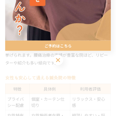
かりと症状や生活習慣をヒアリングし、利用者一人ひと
りに合った施術プランを提案。施術中の痛みや不安を最
小限に抑えたやさしい鍼治療を心がけているため、鍼灸
が初めての方や女性でも安心して通うことができます。
失敗しない院選びのポイントとしては、施術者の資格や
ご予約はこちら
経験、院内の衛生管理、口コミや評判のチェックなどが
挙げられます。腰痛治療の実績が豊富な院ほど、リピー
ご予約はこちら
ターや紹介も多い傾向です。
女性も安心して通える鍼灸院の特徴
特徴
具体例
利用者評価
プライバ
個室・カーテン仕
リラックス・安心
シー配慮
切り
感
女性特有
女性施術者在籍・
相談しやすい・悩