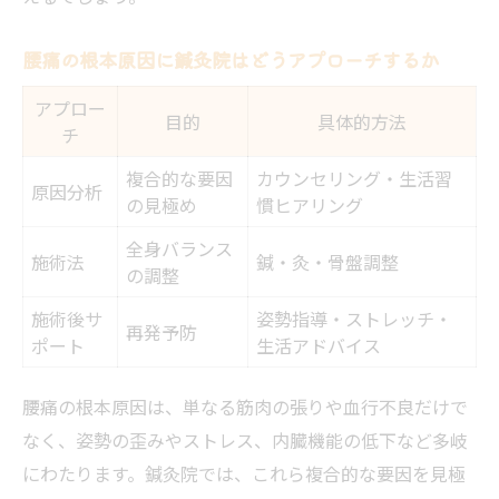
腰痛の根本原因に鍼灸院はどうアプローチするか
アプロー
目的
具体的方法
チ
複合的な要因
カウンセリング・生活習
原因分析
の見極め
慣ヒアリング
全身バランス
施術法
鍼・灸・骨盤調整
の調整
施術後サ
姿勢指導・ストレッチ・
再発予防
ポート
生活アドバイス
腰痛の根本原因は、単なる筋肉の張りや血行不良だけで
なく、姿勢の歪みやストレス、内臓機能の低下など多岐
にわたります。鍼灸院では、これら複合的な要因を見極