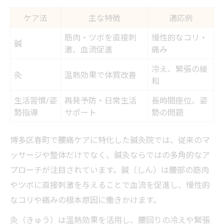
ケア法
主な特徴
適応例
筋肉・ツボを直接刺
慢性的なコリ・
鍼
激、血流促進
痛み
冷え、緊張の緩
灸
温熱効果で体質改善
和
生活習慣/姿
再発予防・日常生活
長時間座位、姿
勢指導
サポート
勢の問題
博多区春町で腰痛ケアに特化した鍼灸院では、従来のマ
ッサージや整体だけでなく、鍼灸ならではの多角的なア
プローチが注目されています。鍼（しん）は腰部の筋肉
やツボに直接刺激を与えることで血流を促進し、慢性的
なコリや痛みの根本原因に働きかけます。
灸（きゅう）は温熱効果を活用し、腰回りの冷えや緊張