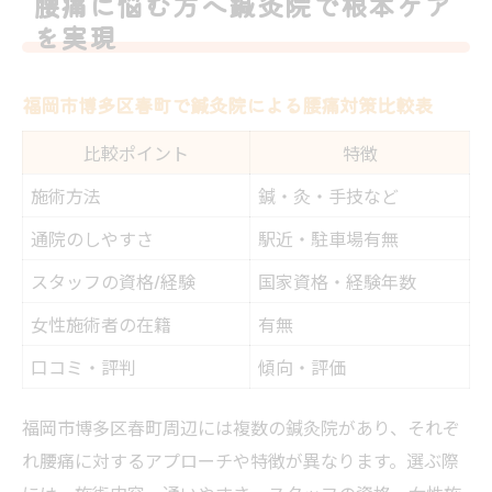
腰痛に悩む方へ鍼灸院で根本ケア
方
を実現
慢性的な腰痛に鍼灸院が効果的なワケ
博多区春町で見つかる腰痛改善の新アプローチ
福岡市博多区春町で鍼灸院による腰痛対策比較表
博多区春町で注目の鍼灸院腰痛ケア法一覧
比較ポイント
特徴
最新アプローチで変わる腰痛と鍼灸院の関
施術方法
係
鍼・灸・手技など
腰痛改善を目指すなら春町の鍼灸院が狙い
通院のしやすさ
駅近・駐車場有無
目
スタッフの資格/経験
国家資格・経験年数
女性も安心して通える鍼灸院の特徴
女性施術者の在籍
有無
鍼灸院ならではの腰痛サポート術とは
口コミ・評判
傾向・評価
慢性的な腰痛に鍼灸院が選ばれる理由とは
慢性腰痛に強い鍼灸院の特徴まとめ
福岡市博多区春町周辺には複数の鍼灸院があり、それぞ
鍼灸院が腰痛改善に選ばれる納得の理由
れ腰痛に対するアプローチや特徴が異なります。選ぶ際
腰痛の根本原因に鍼灸院はどうアプローチ