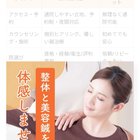
ット
アクセス・予
通院しやすい立地、予
無理なく通
約
約制・夜間対応
院可能
カウンセリン
個別ヒアリング、優し
初めてでも
グ・施術
い鍼治療
安心
資格・経験/衛生/評判
信頼/リピー
院選び
重視
ター多い
腰痛の改善を本気で目指すなら、春町エリアの鍼灸院を
選ぶことをおすすめします。理由は、通院しやすい立地
と、地域密着型のきめ細かなサポートが受けられる点に
あります。多忙な方でも無理なく通えるよう、予約制や
夜間対応など、生活スタイルに合わせた配慮がされてい
る院が増えています。
また、春町の鍼灸院では、初回のカウンセリングでしっ