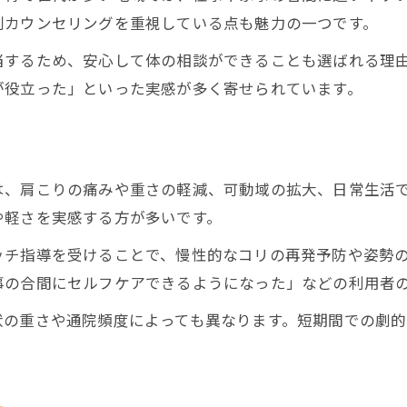
別カウンセリングを重視している点も魅力の一つです。
肩こり改善に強い整骨院の見分け方
当するため、安心して体の相談ができることも選ばれる理
春町で整骨院を選ぶ際のチェック項目
が役立った」といった実感が多く寄せられています。
慢性肩こり解消へ再発防止まで徹底ガイド
慢性肩こり再発防止のための整骨院活用表
整骨院でできる肩こり予防の具体策
再発しにくい肩こり改善法を解説
は、肩こりの痛みや重さの軽減、可動域の拡大、日常生活
や軽さを実感する方が多いです。
整骨院活用で目指す快適な日常生活
ご予約はこちら
ご予約はこちら
肩こり解消のためのセルフケアと整骨院
ッチ指導を受けることで、慢性的なコリの再発予防や姿勢
事の合間にセルフケアできるようになった」などの利用者
状の重さや通院頻度によっても異なります。短期間での劇