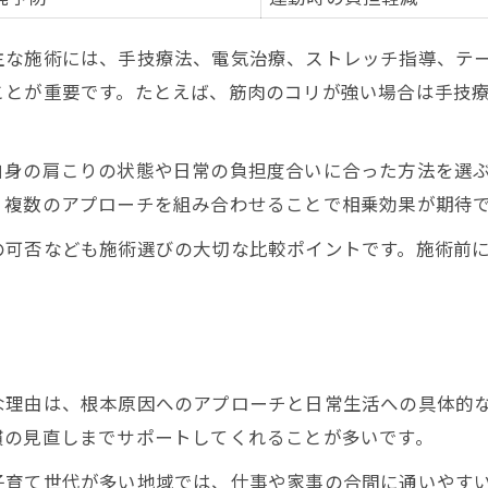
施術内容で変わる整骨院の選び方
主な施術には、手技療法、電気治療、ストレッチ指導、テ
肩こりタイプ別に適した整骨院探し
ことが重要です。たとえば、筋肉のコリが強い場合は手技
整骨院選びで失敗しないための注意点
ひどい肩こりに鍼灸と整体どちらが向くか
自身の肩こりの状態や日常の負担度合いに合った方法を選
鍼灸vs整体 肩こり改善の効果比較表
、複数のアプローチを組み合わせることで相乗効果が期待
ひどい肩こりに整骨院が合う理由
の可否なども施術選びの大切な比較ポイントです。施術前
鍼灸と整体の選び方のポイント
肩こり症状別に見る施術の向き不向き
整骨院で受けられる鍼灸と整体の違い
福岡県福岡市博多区春町で選ぶ整骨院の魅力
な理由は、根本原因へのアプローチと日常生活への具体的
地域で選ばれる整骨院サービス比較表
慣の見直しまでサポートしてくれることが多いです。
春町エリアで通いやすい整骨院の特徴
子育て世代が多い地域では、仕事や家事の合間に通いやす
整骨院選びで重視したいポイント