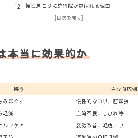
慢性肩こりに整骨院が選ばれる理由
整骨院通院で期待できる効果の実感
肩こりの根本改善を目指す整骨院の特徴
整骨院利用時の注意点とポイント
整骨院で保険は使える？肩こり対策のポイント
は本当に効果的か
整骨院での保険適用条件まとめ表
肩こり治療と保険利用の実際
保険が使える整骨院利用時のコツ
特徴
主な適応例
肩こり対策で知っておきたい保険知識
もみほぐす
慢性的なコリ、筋緊張
整骨院選びで保険を上手に活用する方法
み軽減
血流不良、しびれ等
症状に合う施術院の選び方を解説
肩こり症状別おすすめ整骨院早見表
セルフケア
姿勢改善、軽度コリ
自分に合う整骨院を見極めるポイント
発予防
運動時の負担軽減