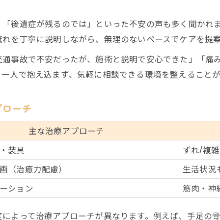
自宅でもできる交通事故治療リハビリの工夫
」「後遺症が残るのでは」といった不安の声も多く聞かれ
交通事故治療のリハビリ注意点と続け方
流れを丁寧に説明しながら、無理のないペースでケアを提
骨折リハビリで重要な交通事故治療のポイント
交通事故で不安だったが、施術と説明で安心できた」「痛
通院頻度と保険対応で後悔しないための注意点
を一人で抱え込まず、気軽に相談できる環境を整えること
交通事故治療の通院頻度と保険対応比較表
保険会社とのやり取りで損をしない交通事故治療
プローチ
交通事故治療なら通院記録の残し方も重要
主な治療アプローチ
慰謝料算定に影響する交通事故治療の通院頻度
ご予約はこちら
ご予約はこちら
・装具
ずれ/複
交通事故治療の保険申請で注意すべき点
画（治癒力配慮）
生活状況
ーション
筋肉・神
度によって治療アプローチが異なります。例えば、手足の