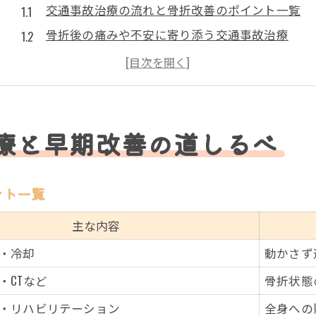
交通事故治療の流れと骨折改善のポイント一覧
骨折後の痛みや不安に寄り添う交通事故治療
症状別にみる骨折時の交通事故治療アプローチ
早期回復を目指す交通事故治療の具体策
骨折全治までの期間と交通事故治療の注意点
博多区春町で交通事故治療に向き合うには
療と早期改善の道しるべ
博多区春町で選ぶ交通事故治療の選択肢比較
交通事故治療なら春町エリアの特徴を知ろう
ント一覧
通いやすさ重視で交通事故治療を選ぶコツ
主な内容
春町周辺の交通事故治療対応力をチェック
・冷却
動かさず
交通事故治療で実績ある春町の医療機関事情
・CTなど
骨折状態
事故骨折時の通院選びが回復に与える影響
交通事故治療で知る通院先選びの比較表
・リハビリテーション
全身への