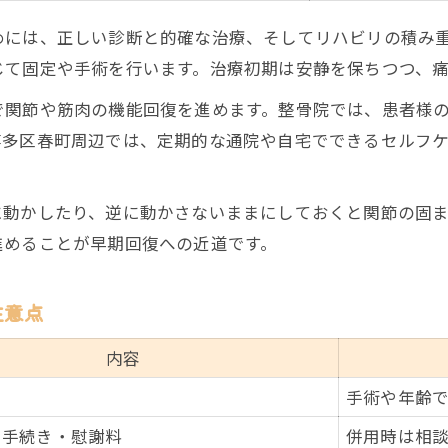
めには、正しい診断と的確な治療、そしてリハビリの積み
じて固定や手術を行います。治療初期は安静を保ちつつ、
で関節や筋肉の機能回復を進めます。整骨院では、患者様
博多区春町周辺では、定期的な通院や自宅でできるセルフ
。
に動かしたり、逆に動かさないままにしておくと関節の固
進めることが早期回復への近道です。
注意点
内容
手術や年齢
・手続き・慰謝料
併用時は相