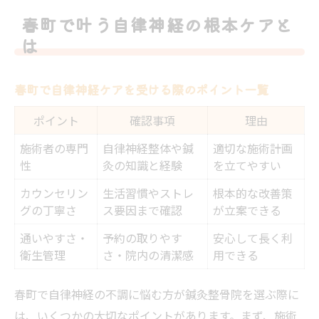
春町でストレスフリー療法を選ぶ理由
春町で叶う自律神経の根本ケアと
鍼灸整骨院が導く心身バランス調整法
は
心身バランス調整法の種類と特徴比較
鍼灸整骨院で期待できる自律神経の変化
春町で自律神経ケアを受ける際のポイント一覧
整体と鍼灸で異なるアプローチ法を解説
ポイント
確認事項
理由
ストレス軽減へ導く鍼灸整骨院の施術例
施術者の専門
自律神経整体や鍼
適切な施術計画
心身の不調が続くなら鍼灸整骨院へ相談を
性
灸の知識と経験
を立てやすい
整体と鍼灸の違いと自律神経への効果
カウンセリン
生活習慣やストレ
根本的な改善策
整体と鍼灸の自律神経への作用を比較
グの丁寧さ
ス要因まで確認
が立案できる
鍼灸整骨院で受けられる施術例の違い
通いやすさ・
予約の取りやす
安心して長く利
自律神経失調症に整体と鍼灸どちらが適す
衛生管理
さ・院内の清潔感
用できる
か
春町で自律神経の不調に悩む方が鍼灸整骨院を選ぶ際に
体調や症状別に選ぶ施術のコツ
は、いくつかの大切なポイントがあります。まず、施術