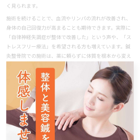
く見られます。
施術を続けることで、血流やリンパの流れが改善され、
身体の自己回復力が高まることも期待できます。実際に
「自律神経失調症が整体で改善した」という声や、「ス
トレスフリー療法」を希望される方も増えています。鍼
灸整骨院での施術は、薬に頼らずに体質を根本から変え
たい方に特に向いています。
ただし、効果の現れ方には個人差があり、数回の施術で
大きな変化を感じる方もいれば、継続的なケアが必要な
ケースもあります。無理なく続けることが、再発予防や
長期的な健康維持につながります。
整体と鍼灸で異なるアプローチ法を解説
施術名
調整方法
主な効果