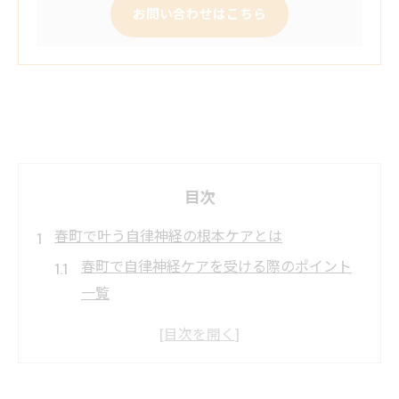
お問い合わせはこちら
目次
春町で叶う自律神経の根本ケアとは
春町で自律神経ケアを受ける際のポイント
一覧
鍼灸整骨院による根本的な体調改善の流れ
自律神経整体と鍼灸の違いを知る大切さ
悩み別に見る鍼灸整骨院の活用法