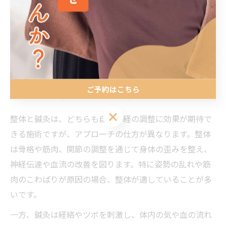
骨格・筋肉・関
整体
姿勢改善・歪み解消
節
ツボ・経絡への
自律神経調整・リラ
鍼灸
刺激
ックス
組み合わせ
両施術の併用
柔軟な対応可
ご予約はこちら
施術
ご予約はこちら
整体と鍼灸は、どちらも自律神経の調整に効果が期待で
きる施術ですが、アプローチの仕方が異なります。整体
は骨格や筋肉、関節の調整を通じて身体の歪みを整え、
神経伝達や血流の改善を図ります。特に姿勢の乱れや筋
肉のこわばりが原因の場合、整体が適していることが多
いです。
一方、鍼灸は経絡やツボを刺激し、体内の気や血の流れ