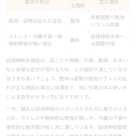
症状や状況
主な理由
な施術
骨格調整や筋肉
筋肉・姿勢の乱れが主因
整体
バランス改善
ストレス・内臓不調・精
自律神経全体へ
鍼灸
神的緊張が強い場合
の調整作用
自律神経失調症は、肩こりや頭痛、不眠、動悸、めまい
など多様な症状が現れるため、どの施術が適しているか
迷う方も多いでしょう。整体は姿勢や筋肉バランスの乱
れが主な原因の場合に効果的で、特に日常の体の使い方
による負担が大きい方におすすめです。
一方、鍼灸は自律神経のバランスそのものに働きかける
ため、ストレスや精神的な緊張が強い方、内臓の不調や
慢性的な疲労感が続く方に適しています。自律神経整体
や鍼灸のどちらが合うかは、症状の現れ方や生活背景、