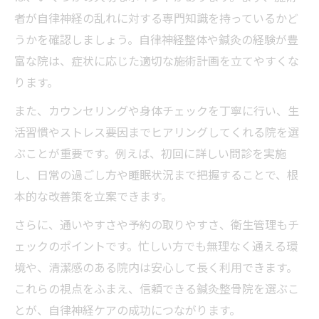
鍼灸で自律神経が好転する理由とは
者が自律神経の乱れに対する専門知識を持っているかど
悩みやすい自律神経不調の改善ヒント
うかを確認しましょう。自律神経整体や鍼灸の経験が豊
よくある自律神経不調の症状・原因早見表
富な院は、症状に応じた適切な施術計画を立てやすくな
鍼灸整骨院での根本改善アプローチとは
ります。
生活習慣の見直しと鍼灸整骨院の活用法
また、カウンセリングや身体チェックを丁寧に行い、生
自律神経失調症は何が不足している？
活習慣やストレス要因までヒアリングしてくれる院を選
福岡で注目される自律神経整体の効果
ぶことが重要です。例えば、初回に詳しい問診を実施
ストレス対策を重視した施術の特徴
し、日常の過ごし方や睡眠状況まで把握することで、根
本的な改善策を立案できます。
ストレス対策に役立つ施術内容比較表
鍼灸整骨院ならではのリラックス法
さらに、通いやすさや予約の取りやすさ、衛生管理もチ
ェックのポイントです。忙しい方でも無理なく通える環
ストレスフリー療法と鍼灸整骨院の関係
境や、清潔感のある院内は安心して長く利用できます。
施術前後で感じる心身の変化を体験談で紹
これらの視点をふまえ、信頼できる鍼灸整骨院を選ぶこ
介
とが、自律神経ケアの成功につながります。
ストレスが引き起こす自律神経の乱れに注