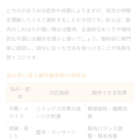
どちらが合うかは症状や体質によりますが、両方の特徴
を理解したうえで選択することが大切です。例えば、筋
肉のこわばりが強い場合は整体、全身的なめぐりや慢性
的な不調には鍼灸を選ぶと良いでしょう。施術前に専門
家に相談し、自分に合った方法を見つけることが失敗を
防ぐコツです。
悩み別に見る鍼灸整骨院の活用法
悩み・症
対応施術
期待できる効果
状
不眠・イ
リラックス効果の高
緊張緩和・睡眠改
ライラ
いツボ刺激
善
頭痛・肩
筋肉バランス調
整体・マッサージ
こり
整・根本改善