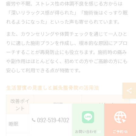
疲労や不眠、ストレス性の体調不良を感じる方からは
「深いリラックス感が得られた」「施術後はぐっすり眠
れるようになった」といった声も寄せられています。
また、カウンセリングや体質チェックを通じて一人ひと
りに適した施術プランを作成し、根本的な原因にアプロ
ーチすることが再発防止にも役立ちます。施術時の痛み
や副作用はほとんどなく、初めての方やご高齢の方にも
安心して利用できる点が特徴です。
生活習慣の見直しと鍼灸整骨院の活用法
改善ポイ
詳細
メリット
ント
092-519-4702
規則正しい就寝・
睡眠
自律神経の安定
起床
お問い合わせ
ご予約