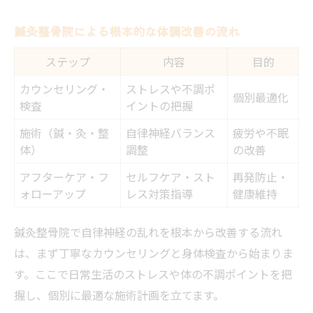
目
鍼灸整骨院による根本的な体調改善の流れ
福岡市博多区で選ぶ安心の鍼灸整骨院
ステップ
内容
目的
福岡市博多区で選ばれる院の特徴一覧
カウンセリング・
ストレスや不調ポ
鍼灸整骨院の選び方と通院のコツ
個別最適化
検査
イントの把握
口コミで評判の鍼灸整骨院の探し方
施術（鍼・灸・整
自律神経バランス
疲労や不眠
保険適用や予約制など利用しやすいポイン
体）
調整
の改善
ト
アフターケア・フ
セルフケア・スト
再発防止・
安心して相談できる鍼灸整骨院の条件
ォローアップ
レス対策指導
健康維持
鍼灸整骨院で自律神経の乱れを根本から改善する流れ
は、まず丁寧なカウンセリングと身体検査から始まりま
す。ここで日常生活のストレスや体の不調ポイントを把
握し、個別に最適な施術計画を立てます。