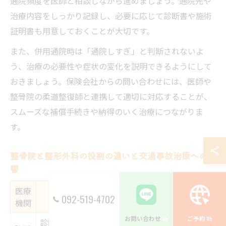
通院頻度を医師と相談しながら進めましょう。通院先や
治療内容をしっかり記録し、必要に応じて診断書や施術
証明書も用意しておくことが大切です。
また、併用通院時は「通院しすぎ」と判断されないよ
う、治療の必要性や症状の変化を説明できるようにして
おきましょう。保険会社からの問い合わせには、医師や
整骨院の柔道整復師と連携して適切に対応することが、
スムーズな補償手続きや納得のいく治療につながりま
す。
整骨院と整形外科の役割の違いと交通事故治療への影
響
医療
補償・手続き上の
主な役割・得意分野
092-519-4702
機関
特徴
お問い合わせ
ご予約
診断・画像検査・薬の処