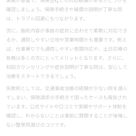
め方
確認しましょう。保険手続きや補償の説明が丁寧な院
慰謝料請求に役立つ交通事故治療の記録術
は、トラブル回避にもつながります。
交通事故治療で損しないための診断書の取
次に、施術内容が事故の症状に合わせて柔軟に対応でき
り方
るか、通院しやすい立地や営業時間かも重要です。例え
後遺症リスクを減らす交通事故治療の工夫
ば、仕事帰りでも通院しやすい夜間対応や、土日診療の
通いすぎリスク回避と費用面の疑問を解決
有無は多くの方にとってメリットとなります。さらに、
交通事故治療の通いすぎリスクと適切な回
初回カウンセリングや症状説明が丁寧な院は、安心して
数目安表
治療をスタートできるでしょう。
交通事故治療で費用負担を抑える具体策
失敗例としては、交通事故治療の経験が少ない院を選ん
通院回数が多い場合の交通事故治療での注
でしまい、保険請求の手続きで困ったケースも報告され
意点
ています。公式サイトや口コミで実績やサポート体制を
交通事故治療費が無料になる条件とは
確認し、わからないことは事前に質問することが後悔し
ない整骨院選びのコツです。
適切な通院頻度と交通事故治療の補償の関
係