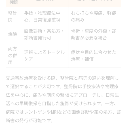
機関
整骨
手技・物理療法中
むち打ちや腰痛、軽症
院
心、日常復帰重視
の痛み
画像診断・薬処方・
骨折・重度の外傷・診
病院
診断書発行可
断書が必要な場合
両方
連携によるトータル
症状や目的に合わせた
の併
ケア
治療・補償
用
交通事故治療を受ける際、整骨院と病院の違いを理解し
て選択することが大切です。整骨院は手技療法や物理療
法を中心に、痛みや筋肉の緊張にアプローチし、日常生
活への早期復帰を目指した施術が受けられます。一方、
病院ではレントゲンやMRIなどの画像診断や薬の処方、診
断書の発行が可能です。