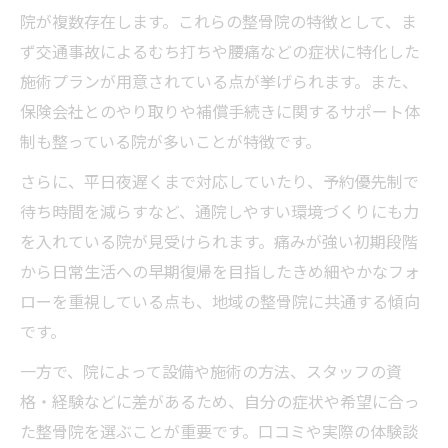
連携例
院が複数存在します。これらの整骨院の特徴として、ま
初めての交通事故治療でも安心できる相談
ず交通事故によるむち打ちや腰痛などの症状に特化した
方法
施術プランが用意されている点が挙げられます。また、
自己負担を抑える通院方法と補償の工夫
保険会社とのやり取りや補償手続きに関するサポート体
交通事故治療の自己負担ゼロを目指す通院
制も整っている院が多いことが特徴です。
方法一覧
さらに、平日夜遅くまで対応していたり、予約優先制で
自賠責保険を活用した交通事故治療の費用
待ち時間を減らすなど、通院しやすい環境づくりにも力
軽減策
を入れている院が見受けられます。痛みが強い初期段階
補償を最大化する交通事故治療の通院記録
から日常生活への早期復帰を目指したきめ細やかなフォ
の残し方
ローを重視している点も、地域の整骨院に共通する傾向
です。
交通事故治療で損しない補償の受け方のコ
ツ
一方で、院によって設備や施術の方法、スタッフの資
通院回数と交通事故治療費の関係を徹底解
格・経験などに差があるため、自分の症状や希望に合っ
説
た整骨院を選ぶことが重要です。口コミや実際の体験談