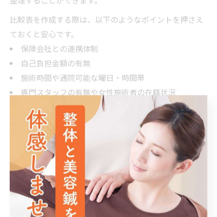
比較表を作成する際は、以下のようなポイントを押さえ
ておくと安心です。
保険会社との連携体制
自己負担金額の有無
施術時間や通院可能な曜日・時間帯
専門スタッフの有無や女性施術者の在籍状況
これらを明確にすることで、自分にとって最適な治療環
境を見極めやすくなります。
交通事故治療の通院先を選ぶ際に重視すべき条件
交通事故治療の通院先を選ぶ際は、単に近さや費用だけ
でなく、施術実績や交通事故対応の専門性、保険適用の
サポート力などを重視することが大切です。特に事故直
後は痛みが遅れて出ることが多いため、問診・検査を丁