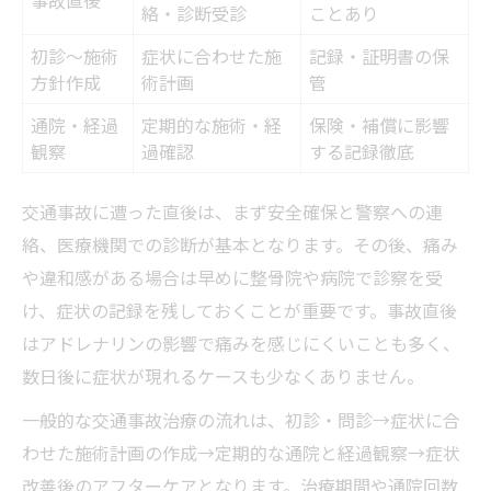
絡・診断受診
ことあり
初診～施術
症状に合わせた施
記録・証明書の保
方針作成
術計画
管
通院・経過
定期的な施術・経
保険・補償に影響
観察
過確認
する記録徹底
交通事故に遭った直後は、まず安全確保と警察への連
絡、医療機関での診断が基本となります。その後、痛み
や違和感がある場合は早めに整骨院や病院で診察を受
け、症状の記録を残しておくことが重要です。事故直後
はアドレナリンの影響で痛みを感じにくいことも多く、
数日後に症状が現れるケースも少なくありません。
一般的な交通事故治療の流れは、初診・問診→症状に合
わせた施術計画の作成→定期的な通院と経過観察→症状
改善後のアフターケアとなります。治療期間や通院回数