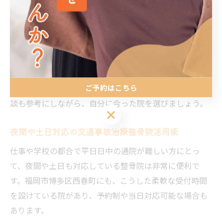
寧に行い、症状に合わせて最適な施術を提案してくれる
整骨院が望ましいでしょう。
また、保険会社とのやり取りや書類作成をサポートして
くれるかどうかも重要な判断材料です。経験豊富なスタ
ッフが在籍しているか、交通事故治療の事例が多いかど
ご予約はこちら
うかも確認ポイントとなります。口コミや利用者の体験
談も参考にしながら、自分に合った院を選びましょう。
ご予約はこちら
夜間や土日対応の交通事故治療整骨院活用術
仕事や学校の都合で平日日中の通院が難しい方にとっ
て、夜間や土日も対応している整骨院は非常に便利で
す。福岡市博多区西春町にも、こうした柔軟な受付時間
を設けている院があり、予約制や当日対応可能な場合も
あります。