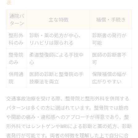
表
通院パ
主な特徴
補償・手続き
ターン
整形外
診断・薬の処方が中心、
診断書の発行が
科のみ
リハビリは限られる
可能
整骨院
柔道整復師による手技中
医師の診断書不
のみ
心
可
併用通
医師の診断と整骨院の手
保険補償の幅が
院
技療法を両立
広がりやすい
交通事故治療を受ける際、整骨院と整形外科を併用する
パターンは多くの方に選ばれています。整骨院では筋肉
や関節の痛み・違和感へのアプローチが得意であり、整
形外科ではレントゲンやMRIによる診断と薬の処方、診断
書発行が可能です。両者の特徴を理解した上で自分に合