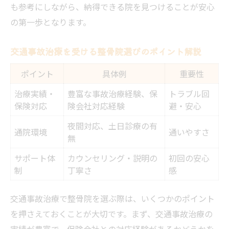
整骨院と整形外科の併用で損しない通い方
も参考にしながら、納得できる院を見つけることが安心
の第一歩となります。
整骨院・整形外科の併用パターンと交通事
故治療比較表
交通事故治療を受ける整骨院選びのポイント解説
交通事故治療で併用通院する際の注意事項
ポイント
整骨院と整形外科の役割の違いと交通事故
具体例
重要性
治療への影響
治療実績・
豊富な事故治療経験、保
トラブル回
保険対応
険会社対応経験
避・安心
交通事故治療なら医師の診断書取得の重要
性
夜間対応、土日診療の有
通院環境
通いやすさ
無
併用通院で交通事故治療の補償を強化する
方法
サポート体
カウンセリング・説明の
初回の安心
制
丁寧さ
感
後遺障害や慰謝料対策も見逃さない治療設計
交通事故治療で後遺障害・慰謝料対策のポ
交通事故治療で整骨院を選ぶ際は、いくつかのポイント
イントを表で整理
を押さえておくことが大切です。まず、交通事故治療の
後遺障害認定を意識した交通事故治療の進
実績が豊富で、保険会社との対応経験があるかどうかを