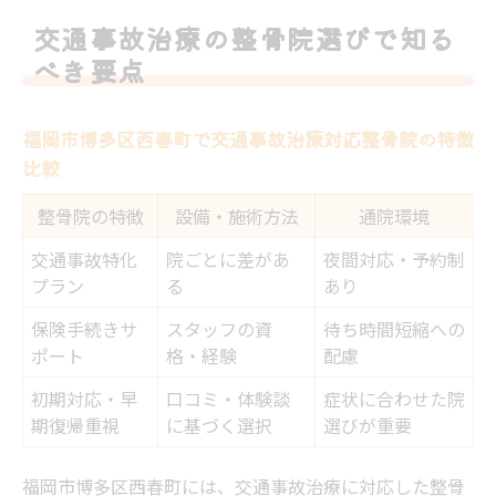
の注意点
交通事故治療の整骨院選びで知る
交通事故治療なら整骨院と病院の違いに注
べき要点
目を
事故後の初期対応と交通事故治療の流れを
福岡市博多区西春町で交通事故治療対応整骨院の特徴
知る
比較
西春町で交通事故後の治療を安心して受けるコ
整骨院の特徴
設備・施術方法
通院環境
ツ
交通事故特化
西春町で交通事故治療を安心して受けるた
院ごとに差があ
夜間対応・予約制
プラン
る
あり
めの比較表
保険手続きサ
スタッフの資
待ち時間短縮への
交通事故治療の通院先を選ぶ際に重視すべ
ポート
格・経験
配慮
き条件
初期対応・早
口コミ・体験談
症状に合わせた院
夜間や土日対応の交通事故治療整骨院活用
期復帰重視
に基づく選択
選びが重要
術
交通事故治療における整骨院と整形外科の
福岡市博多区西春町には、交通事故治療に対応した整骨