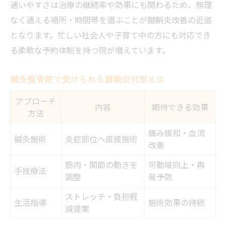
通いやすさは治療の継続率や効果にも関わるため、無理
なく通える場所・時間帯を選ぶことが腱鞘炎改善の近道
となります。忙しい社会人や子育て中の方にも対応でき
る柔軟な予約体制を持つ院が増えています。
鍼灸整骨院で受けられる腱鞘炎対策とは
アプローチ
内容
期待できる効果
方法
痛み緩和・血流
鍼灸施術
炎症部位へ直接施術
改善
筋肉・関節の動きを
可動域向上・再
手技療法
調整
発予防
ストレッチ・負担軽
生活指導
施術効果の持続
減提案