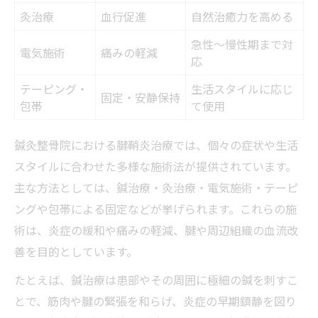
灸治療
血行促進
自然治癒力を高める
急性〜慢性期まで対
電気施術
痛みの軽減
応
テーピング・
生活スタイルに応じ
固定・安静保持
包帯
て使用
鍼灸整骨院における腱鞘炎治療では、個々の症状や生活
スタイルに合わせた多様な施術法が提供されています。
主な方法としては、鍼治療・灸治療・電気施術・テーピ
ングや包帯による固定などが挙げられます。これらの施
術は、炎症の緩和や痛みの軽減、腱や周辺組織の血流改
善を目的としています。
たとえば、鍼治療は患部やその周囲に極細の鍼を刺すこ
とで、筋肉や腱の緊張を和らげ、炎症の早期鎮静を図り