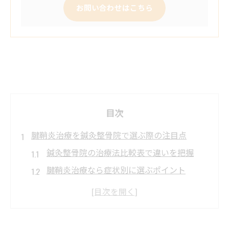
お問い合わせはこちら
目次
腱鞘炎治療を鍼灸整骨院で選ぶ際の注目点
鍼灸整骨院の治療法比較表で違いを把握
腱鞘炎治療なら症状別に選ぶポイント
春町エリアで通いやすい鍼灸整骨院の特徴
鍼灸整骨院で受けられる腱鞘炎対策とは
費用と通院頻度から見る鍼灸整骨院の選び