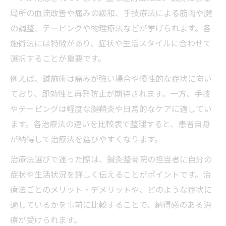
予約のしやすさと対応力を比較する
局所の血流改善や痛みの緩和、手技療法による筋肉や腱
生活導線に合う鍼灸整骨院の探し方
の調整、テーピングや物理療法などが挙げられます。各
鍼灸整骨院による腱鞘炎改善の具体的な方法
施術法には特徴があり、症状や生活スタイルに合わせて
鍼灸整骨院で行う腱鞘炎の主な施術法
選択することが重要です。
腱鞘炎向け鍼治療・灸治療の流れ一覧
例えば、鍼施術は痛みが強い場合や慢性的な症状に向い
鍼灸整骨院での電気施術や固定の活用法
ており、即効性と再発防止が期待されます。一方、手技
腱鞘炎再発防止に役立つセルフケア指導
やテーピングは軽度な腱鞘炎や日常的なケアに適してい
症状の進行度別に選ぶ鍼灸整骨院の施術
ます。各治療法の違いを比較表で整理すると、患者自身
腱鞘炎で悩む方へ鍼灸整骨院活用のコツ
が納得して治療法を選びやすくなります。
鍼灸整骨院活用で早期回復を目指す秘訣
治療法選びで迷った際は、鍼灸整骨院の担当者に自分の
腱鞘炎治療の継続通院を続けるコツ
症状や生活状況を詳しく伝えることがポイントです。治
療法ごとのメリット・デメリットや、どのような症状に
鍼灸整骨院の選び方チェックリスト
適しているかを事前に比較することで、納得感のある治
仕事や家事と両立できる通院術
療が受けられます。
鍼灸整骨院で相談したいポイントまとめ