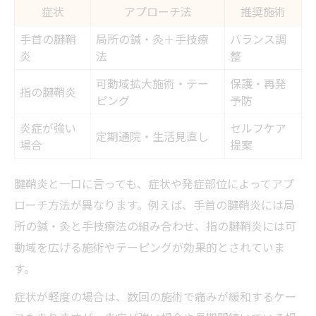
症状
アプローチ法
推奨施術
手首の腱鞘
局所の鍼・灸＋手技療
バランス調
炎
法
整
可動域拡大施術・テー
保護・再発
指の腱鞘炎
ピング
予防
炎症が強い
セルフケア
定期通院・生活見直し
場合
提案
腱鞘炎と一口に言っても、症状や発症部位によってアプ
ローチ方法が異なります。例えば、手首の腱鞘炎には局
所の鍼・灸と手技療法の組み合わせ、指の腱鞘炎には可
動域を広げる施術やテーピングが効果的とされていま
す。
症状が軽度の場合は、数回の施術で痛みが緩和するケー