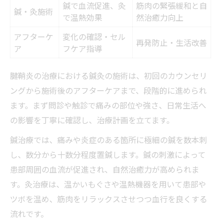
鍼で血流促進、灸
筋肉の緊張緩和と自
鍼・灸施術
で温熱効果
然治癒力向上
アフターケ
変化の確認・セル
再発防止・生活改善
ア
フケア指導
腱鞘炎の治療における鍼灸の施術は、初回のカウンセリ
ングから施術後のアフターケアまで、段階的に進められ
ます。まず問診や触診で痛みの部位や強さ、日常生活へ
の影響を丁寧に確認し、治療計画を立てます。
鍼治療では、痛みや炎症のある箇所に極細の鍼を数本刺
し、数分から十数分程度置鍼します。鍼の刺激によって
患部周囲の血流が促進され、自然治癒力が高められま
す。灸治療は、温かいもぐさや温熱機器を用いて患部や
ツボを温め、筋肉をリラックスさせつつ血行を良くする
流れです。