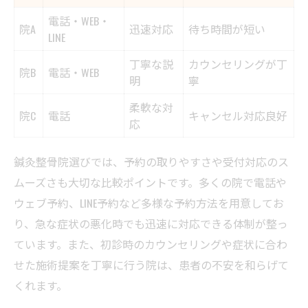
電話・WEB・
院A
迅速対応
待ち時間が短い
LINE
丁寧な説
カウンセリングが丁
院B
電話・WEB
明
寧
柔軟な対
院C
電話
キャンセル対応良好
応
鍼灸整骨院選びでは、予約の取りやすさや受付対応のス
ムーズさも大切な比較ポイントです。多くの院で電話や
ウェブ予約、LINE予約など多様な予約方法を用意してお
り、急な症状の悪化時でも迅速に対応できる体制が整っ
ています。また、初診時のカウンセリングや症状に合わ
せた施術提案を丁寧に行う院は、患者の不安を和らげて
くれます。