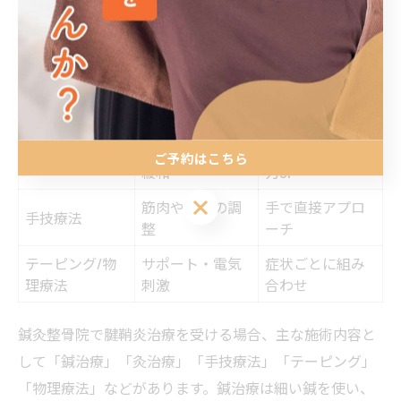
はじめて受ける鍼灸整骨院の施術内容一覧
施術内容
目的
特徴
炎症の緩和・血
細い鍼でツボを
鍼治療
流促進
刺激
筋肉・腱の緊張
温熱で自己治癒
ご予約はこちら
灸治療
緩和
力UP
ご予約はこちら
筋肉や関節の調
手で直接アプロ
手技療法
整
ーチ
テーピング/物
サポート・電気
症状ごとに組み
理療法
刺激
合わせ
鍼灸整骨院で腱鞘炎治療を受ける場合、主な施術内容と
して「鍼治療」「灸治療」「手技療法」「テーピング」
「物理療法」などがあります。鍼治療は細い鍼を使い、