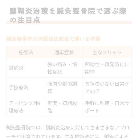
方
腱鞘炎治療を鍼灸整骨院で選ぶ際
はじめての腱鞘炎ケアに鍼灸整骨院が最適な理
の注目点
由
初めての方が安心できる鍼灸整骨院の魅力
鍼灸整骨院の治療法比較表で違いを把握
鍼灸整骨院での腱鞘炎治療の流れを解説
施術法
適応症状
主なメリット
はじめて受ける鍼灸整骨院の施術内容一覧
強い痛み・慢
即効性・再発防止に
腱鞘炎改善に鍼灸整骨院が選ばれる理由
鍼施術
性症状
期待
症状別にみる鍼灸整骨院の対応例
筋肉や腱の調
負担の少ない日常ケ
手技療法
通いやすさ重視なら鍼灸整骨院の治療比較
整
ア向き
福岡市博多区春町で通いやすい鍼灸整骨院
テーピング/物
軽度・初期段
手軽に利用・日常サ
一覧
理療法
階
ポート
通院しやすさで選ぶ鍼灸整骨院のポイント
鍼灸整骨院では、腱鞘炎治療に対してさまざまなアプロ
鍼灸整骨院の営業時間や立地比較
ーチが用意されています。主な施術法には、鍼灸による