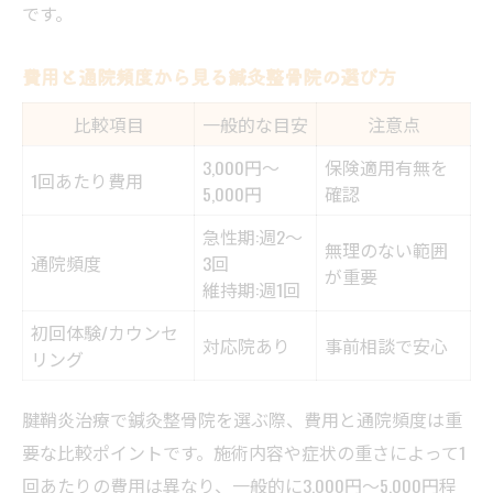
です。
費用と通院頻度から見る鍼灸整骨院の選び方
比較項目
一般的な目安
注意点
3,000円～
保険適用有無を
1回あたり費用
5,000円
確認
急性期:週2～
無理のない範囲
通院頻度
3回
が重要
維持期:週1回
初回体験/カウンセ
対応院あり
事前相談で安心
リング
腱鞘炎治療で鍼灸整骨院を選ぶ際、費用と通院頻度は重
要な比較ポイントです。施術内容や症状の重さによって1
回あたりの費用は異なり、一般的に3,000円〜5,000円程