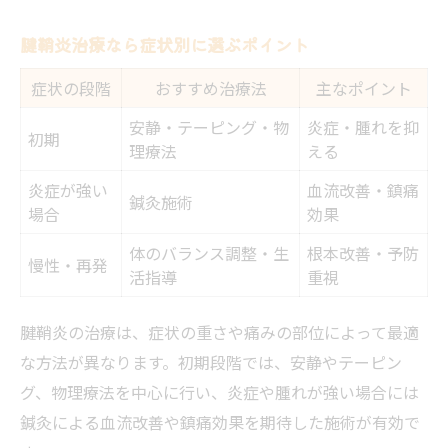
費用や施術内容で見極める腱鞘炎対策
腱鞘炎治療なら症状別に選ぶポイント
鍼灸整骨院の腱鞘炎治療費用比較表
症状の段階
おすすめ治療法
主なポイント
保険適用の有無で変わる費用の目安
安静・テーピング・物
炎症・腫れを抑
施術内容ごとの料金や通院回数まとめ
初期
理療法
える
鍼灸整骨院の費用と効果を両立する方法
炎症が強い
血流改善・鎮痛
初回料金や回数券の特徴を比較する
鍼灸施術
場合
効果
体のバランス調整・生
根本改善・予防
慢性・再発
活指導
重視
腱鞘炎の治療は、症状の重さや痛みの部位によって最適
な方法が異なります。初期段階では、安静やテーピン
グ、物理療法を中心に行い、炎症や腫れが強い場合には
鍼灸による血流改善や鎮痛効果を期待した施術が有効で