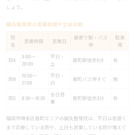
しょう。
鍼灸整骨院の営業時間や立地比較
院
最寄り駅・バス
駐車
営業時間
営業日
名
停
場
9:00～
平日・
院A
春町駅徒歩5分
有
20:00
土
10:00～
平日・
院B
春町バス停すぐ
無
21:00
日
全日営
院C
8:30～18:30
春町駅徒歩3分
有
業
福岡市博多区春町エリアの鍼灸整骨院は、平日は夜遅く
まで診療している院や、土日も営業している院が増えて