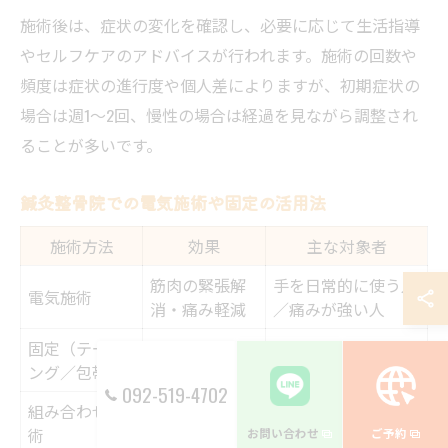
施術後は、症状の変化を確認し、必要に応じて生活指導
やセルフケアのアドバイスが行われます。施術の回数や
頻度は症状の進行度や個人差によりますが、初期症状の
場合は週1～2回、慢性の場合は経過を見ながら調整され
ることが多いです。
鍼灸整骨院での電気施術や固定の活用法
施術方法
効果
主な対象者
筋肉の緊張解
手を日常的に使う人
電気施術
消・痛み軽減
／痛みが強い人
固定（テーピ
患部の安静・
手を使う機会が多い
ング／包帯）
動き制限
人
092-519-4702
組み合わせ施
相乗効果・再
症状や生活背景に合
術
発予防
わせて選択
お問い合わせ
ご予約