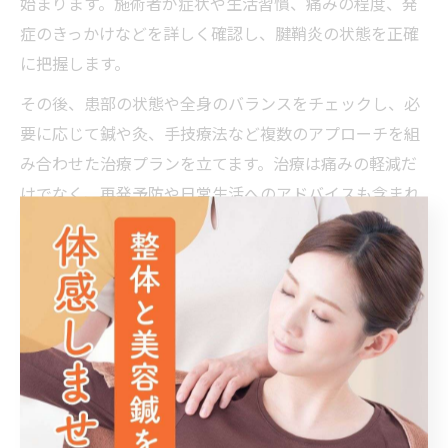
始まります。施術者が症状や生活習慣、痛みの程度、発
症のきっかけなどを詳しく確認し、腱鞘炎の状態を正確
に把握します。
その後、患部の状態や全身のバランスをチェックし、必
要に応じて鍼や灸、手技療法など複数のアプローチを組
み合わせた治療プランを立てます。治療は痛みの軽減だ
けでなく、再発予防や日常生活へのアドバイスも含まれ
るのが特徴です。
施術後には、セルフケアや日常での注意点も指導されま
す。例えば、「仕事中の手の使い方」や「家事の合間の
ストレッチ方法」など、実生活に即したアドバイスが受
けられます。通院頻度や期間は症状の程度によって異な
りますが、無理のないペースで継続できるよう配慮され
ています。