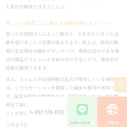
も変化が期待できるでしょう。
肩こりの原因ごとに異なる治療を受けるメリット
肩こりの原因は人によって異なり、それぞれに合った治
療を受けることで効果が高まります。例えば、筋肉の緊
張が主な場合は鍼灸やマッサージ、骨格の歪みがある場
合は矯正やストレッチを組み合わせることで、根本的な
改善が期待できます。
また、ストレスや自律神経の乱れが関与している場合
は、リラクゼーションを重視した鍼灸や整体が有効で
す。桜並木駅前の整骨院では、初回カウンセリングで原
因を丁寧に分析し、個別に最適な施術プランを提案する
092-519-4702
ことが多いです。
お問い合わせ
ご予約
このように、原因ごとに異なる治療を受けることで「そ