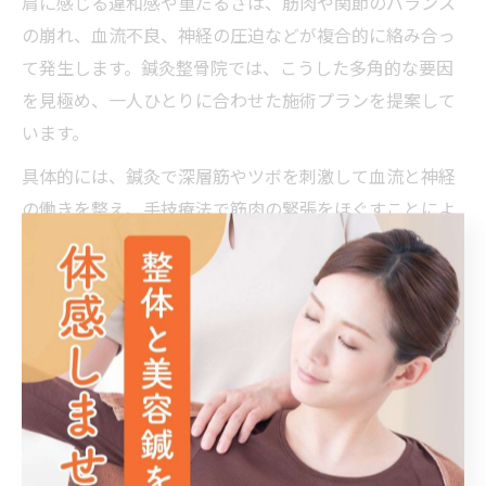
肩に感じる違和感や重だるさは、筋肉や関節のバランス
の崩れ、血流不良、神経の圧迫などが複合的に絡み合っ
て発生します。鍼灸整骨院では、こうした多角的な要因
を見極め、一人ひとりに合わせた施術プランを提案して
います。
具体的には、鍼灸で深層筋やツボを刺激して血流と神経
の働きを整え、手技療法で筋肉の緊張をほぐすことによ
り、違和感や重さの原因を根本からケアします。これに
より「朝起きた時の肩の重さが軽減した」「仕事中の違
和感が和らいだ」といった実感を得る方が多いのが特徴
です。
施術後も再発予防のために、日常生活での姿勢指導やセ
ルフケアストレッチなども提案されるため、長期的な肩
こり対策としても有効です。初めての方や慢性的な肩こ
りに悩む方も、まずは専門家に相談してみることをおす