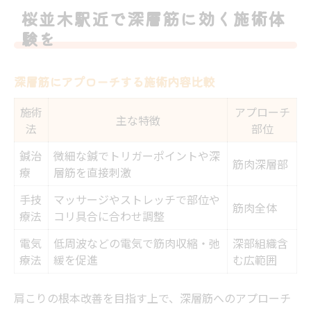
桜並木駅近で深層筋に効く施術体
験を
深層筋にアプローチする施術内容比較
施術
アプローチ
主な特徴
法
部位
鍼治
微細な鍼でトリガーポイントや深
筋肉深層部
療
層筋を直接刺激
手技
マッサージやストレッチで部位や
筋肉全体
療法
コリ具合に合わせ調整
電気
低周波などの電気で筋肉収縮・弛
深部組織含
療法
緩を促進
む広範囲
肩こりの根本改善を目指す上で、深層筋へのアプローチ