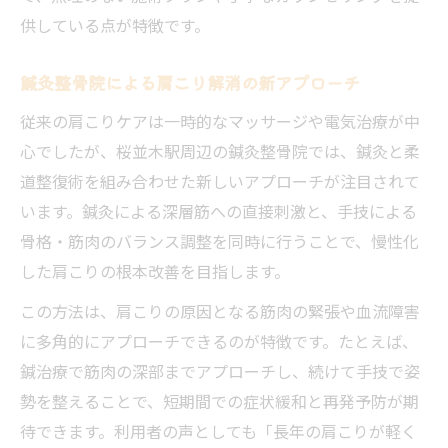
慢性的な首・肩こり改善に効く施術比較表
供している点が特徴です。
鍼灸整骨院が首・肩の悩みに強い理由
首・肩こりのタイプ別アプローチ法
鍼灸整骨院による肩こり解消の新アプローチ
鍼灸整骨院での首・肩ケア体験談を紹介
従来の肩こりケアは一時的なマッサージや電気治療が中
首・肩の慢性症状を改善するコツ
心でしたが、桜並木駅周辺の鍼灸整骨院では、鍼灸と柔
健康維持と再発予防の通院プラン提案
道整復術を組み合わせた新しいアプローチが注目されて
います。鍼灸による深層筋への直接刺激と、手技による
通院頻度や施術内容のおすすめプラン比較
骨格・筋肉のバランス調整を同時に行うことで、慢性化
鍼灸整骨院で健康維持を目指す方法
した肩こりの根本改善を目指します。
肩こり再発予防に効果的な通院スケジュー
この方法は、肩こりの原因となる筋肉の緊張や血流障害
ル
に多角的にアプローチできるのが特徴です。たとえば、
健康管理に役立つ鍼灸整骨院の活用法
鍼治療で筋肉の深部までアプローチし、続けて手技で姿
再発しにくい体づくりのためのポイント
勢を整えることで、短期間での症状緩和と再発予防が期
待できます。利用者の声としても「長年の肩こりが軽く