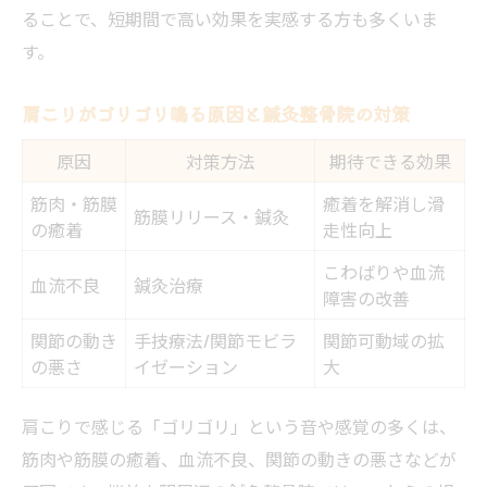
ることで、短期間で高い効果を実感する方も多くいま
す。
肩こりがゴリゴリ鳴る原因と鍼灸整骨院の対策
原因
対策方法
期待できる効果
筋肉・筋膜
癒着を解消し滑
筋膜リリース・鍼灸
の癒着
走性向上
こわばりや血流
血流不良
鍼灸治療
障害の改善
関節の動き
手技療法/関節モビラ
関節可動域の拡
の悪さ
イゼーション
大
肩こりで感じる「ゴリゴリ」という音や感覚の多くは、
筋肉や筋膜の癒着、血流不良、関節の動きの悪さなどが