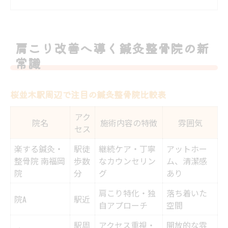
慢性的な肩こりに鍼灸整骨院が選ばれる理
由
肩こりを根本改善したい方必見のポイント
肩こり改善へ導く鍼灸整骨院の新
鍼灸整骨院で肩こりを治すメカニズムとは
常識
鍼灸整骨院で肩のゴリゴリ感を緩和
肩のゴリゴリ感解消に有効な施術法一覧
桜並木駅周辺で注目の鍼灸整骨院比較表
鍼灸整骨院の手技で深部筋まで届く理由
アク
院名
施術内容の特徴
雰囲気
肩こりがゴリゴリ鳴る原因と鍼灸整骨院の
セス
対策
楽する鍼灸・
駅徒
継続ケア・丁寧
アットホー
鍼灸整骨院で肩の違和感を緩和できるか
整骨院 南福岡
歩数
なカウンセリン
ム、清潔感
院
肩こりの症状別おすすめ施術を選ぶコツ
分
グ
あり
桜並木駅近で深層筋に効く施術体験を
肩こり特化・独
落ち着いた
院A
駅近
自アプローチ
空間
深層筋にアプローチする施術内容比較
桜並木駅近くの鍼灸整骨院で体験できる効
駅周
アクセス重視・
開放的な雰