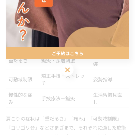
すめします。
肩こりの症状別おすすめ施術を選ぶコツ
追加ケア・指
症状
おすすめ施術
導
ご予約はこちら
セルフケア指
重だるさ
鍼灸・深層刺激
導
ご予約はこちら
矯正手技・ストレッ
可動域制限
姿勢指導
チ
慢性的な痛
生活習慣見直
手技療法＋鍼灸
み
し
肩こりの症状は「重だるさ」「痛み」「可動域制限」
「ゴリゴリ音」などさまざまで、それぞれに適した施術