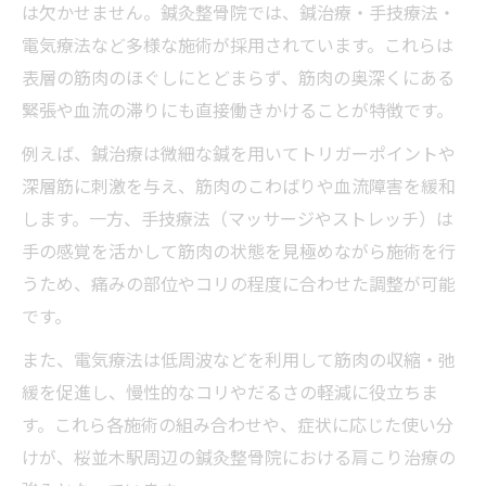
は欠かせません。鍼灸整骨院では、鍼治療・手技療法・
電気療法など多様な施術が採用されています。これらは
表層の筋肉のほぐしにとどまらず、筋肉の奥深くにある
緊張や血流の滞りにも直接働きかけることが特徴です。
例えば、鍼治療は微細な鍼を用いてトリガーポイントや
深層筋に刺激を与え、筋肉のこわばりや血流障害を緩和
します。一方、手技療法（マッサージやストレッチ）は
手の感覚を活かして筋肉の状態を見極めながら施術を行
うため、痛みの部位やコリの程度に合わせた調整が可能
です。
また、電気療法は低周波などを利用して筋肉の収縮・弛
緩を促進し、慢性的なコリやだるさの軽減に役立ちま
す。これら各施術の組み合わせや、症状に応じた使い分
けが、桜並木駅周辺の鍼灸整骨院における肩こり治療の