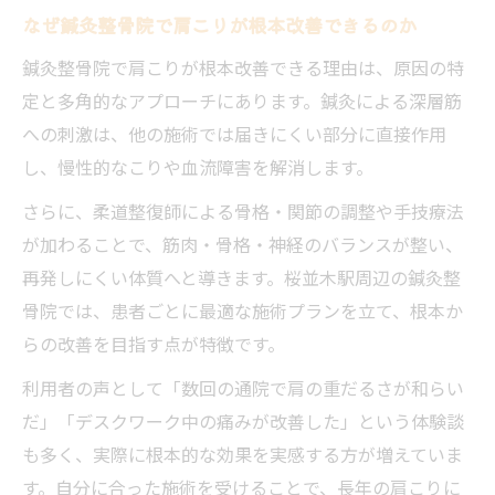
なぜ鍼灸整骨院で肩こりが根本改善できるのか
鍼灸整骨院で肩こりが根本改善できる理由は、原因の特
定と多角的なアプローチにあります。鍼灸による深層筋
への刺激は、他の施術では届きにくい部分に直接作用
し、慢性的なこりや血流障害を解消します。
さらに、柔道整復師による骨格・関節の調整や手技療法
が加わることで、筋肉・骨格・神経のバランスが整い、
再発しにくい体質へと導きます。桜並木駅周辺の鍼灸整
骨院では、患者ごとに最適な施術プランを立て、根本か
らの改善を目指す点が特徴です。
利用者の声として「数回の通院で肩の重だるさが和らい
だ」「デスクワーク中の痛みが改善した」という体験談
も多く、実際に根本的な効果を実感する方が増えていま
す。自分に合った施術を受けることで、長年の肩こりに