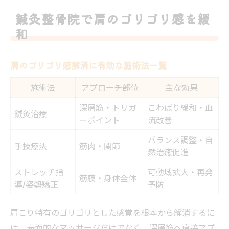
鍼灸整骨院で肩のゴリゴリ感を緩
和
肩のゴリゴリ感解消に有効な施術法一覧
施術法
アプローチ部位
主な効果
深層筋・トリガ
こわばり緩和・血
鍼灸治療
ーポイント
流改善
バランス調整・自
手技療法
筋肉・関節
然治癒促進
ストレッチ指
可動域拡大・再発
筋膜・身体全体
導/姿勢矯正
予防
肩こり特有のゴリゴリとした感覚を根本から解消するに
は、表面的なマッサージだけでなく、深層筋へ直接アプ