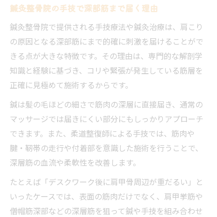
鍼灸整骨院の手技で深部筋まで届く理由
鍼灸整骨院で提供される手技療法や鍼灸治療は、肩こり
の原因となる深部筋にまで的確に刺激を届けることがで
きる点が大きな特徴です。その理由は、専門的な解剖学
知識と経験に基づき、コリや緊張が発生している筋層を
正確に見極めて施術するからです。
鍼は髪の毛ほどの細さで筋肉の深層に直接届き、通常の
マッサージでは届きにくい部分にもしっかりアプローチ
できます。また、柔道整復師による手技では、筋肉や
腱・靭帯の走行や付着部を意識した施術を行うことで、
深層筋の血流や柔軟性を改善します。
たとえば「デスクワーク後に肩甲骨周辺が重だるい」と
いったケースでは、表面の筋肉だけでなく、肩甲挙筋や
僧帽筋深部などの深層筋を狙って鍼や手技を組み合わせ