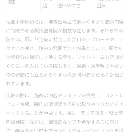
院B
辺
通いやすさ
囲気
果
鍼灸整骨院で深部組織への刺激を実感する
桜並木駅周辺には、地域密着型で通いやすさや施術内容
肩こり解消に必要な施術体験の選び方
に特徴のある鍼灸整骨院が複数存在します。それぞれの
鍼灸整骨院体験談から学ぶ肩こり改善例
院では、肩こり治療に特化した独自のアプローチや、ア
根本原因から肩こりを癒す治療の実際
クセスの良さ、院内の雰囲気などが異なります。駅から
徒歩数分の場所に立地する院や、アットホームな空間づ
肩こりの根本原因別施術アプローチ早見表
くりに力を入れている院も多く、通勤・通学帰りや買い
鍼灸整骨院での根本改善メカニズムを解説
物の合間にも立ち寄りやすい点が利用者から高く評価さ
肩こりが再発しにくい治療法の選び方
れています。
なぜ鍼灸整骨院で肩こりが根本改善できる
比較の際は、施術の内容やスタッフの資格、口コミ・レ
のか
ビュー情報、院内の清潔感や予約の取りやすさなどをチ
肩こりの原因ごとに異なる治療を受けるメ
ェックすることが重要です。特に「楽する鍼灸・整骨院
リット
南福岡院」などは、継続的なケアを希望する方に向け
慢性的な首・肩の悩み解消はここが鍵
て、無理のない施術プランや丁寧なカウンセリングを提