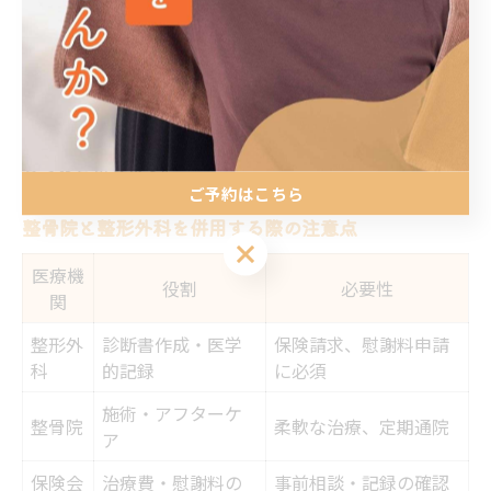
がら進めることが大切です。
また、桜並木駅周辺の整骨院の中には、交通事故患者向
けに保険手続きのサポートを行っている院もあります。
事前に相談し、損をしない補償の受け方や注意点を確認
しておきましょう。
ご予約はこちら
整骨院と整形外科を併用する際の注意点
ご予約はこちら
医療機
役割
必要性
関
整形外
診断書作成・医学
保険請求、慰謝料申請
科
的記録
に必須
施術・アフターケ
整骨院
柔軟な治療、定期通院
ア
保険会
治療費・慰謝料の
事前相談・記録の確認