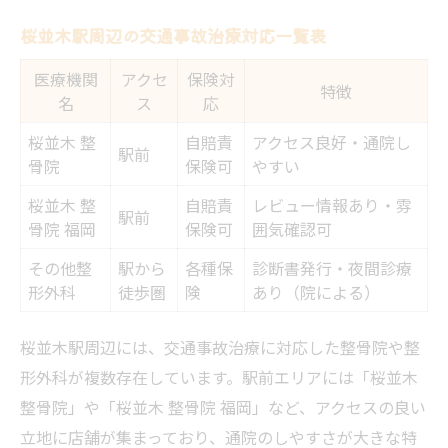
表
桜並木駅周辺の交通事故治療対応一覧表
駅前で通いやすい整骨院の選び方
医療機関
アクセ
保険対
特徴
交通事故治療なら口コミの活用も重要
名
ス
応
治療費や慰謝料で損をしないポイント
桜並木 整
自賠責
アクセス良好・通院し
駅前
整骨院と整形外科を併用する際の注意点
骨院
保険可
やすい
安心できる交通事故治療を桜並木駅近くで受け
桜並木 整
自賠責
レビュー情報あり・雰
駅前
るには
骨院 福岡
保険可
囲気確認可
桜並木駅近くの交通事故治療対応状況まと
その他整
駅から
各種保
診断書発行・夜間診療
め
形外科
徒歩圏
険
あり（院による）
交通事故治療の安心ポイントとは
桜並木駅周辺には、交通事故治療に対応した整骨院や整
整骨院選びで重視したい安全性
形外科が複数存在しています。駅前エリアには「桜並木
女性も安心の治療環境をチェック
整骨院」や「桜並木 整骨院 福岡」など、アクセスの良い
通院しやすさで比較する整骨院
立地に店舗が集まっており、通院のしやすさが大きな特