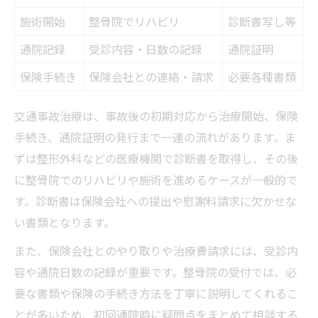
施術開始
ント
整骨院でリハビリ
診断書写し等
桜並木駅周辺の整骨院比較早見表
通院記録
受診内容・日数の記録
通院証明
交通事故治療で後悔しない選び方
保険手続き
保険会社との連絡・請求
必要各種書類
整骨院利用時のトラブル対策
交通事故治療は、事故後の初期対応から治療開始、保険
駅前で便利な整骨院の見分け方
手続き、通院証明の発行まで一連の流れがあります。ま
口コミやレビューを活かした整骨院選び
ずは整形外科などの医療機関で診断書を取得し、その後
に整骨院でのリハビリや施術を進めるケースが一般的で
す。診断書は保険会社への提出や慰謝料請求に欠かせな
い書類となります。
また、保険会社とのやり取りや治療費請求には、受診内
容や通院日数の記録が重要です。整骨院の受付では、必
要な書類や保険の手続き方法を丁寧に説明してくれるこ
とが多いため、初回通院時に疑問点をまとめて相談する