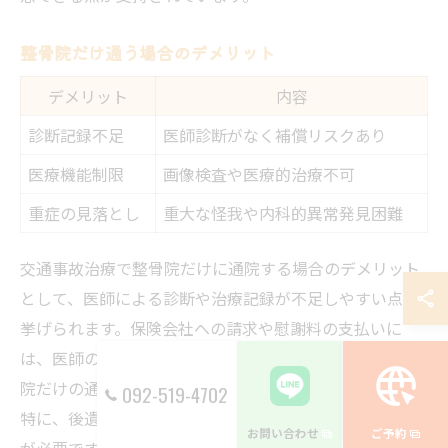
整骨院だけ通う場合のデメリット
デメリット
内容
診断記録不足
医師診断がなく補償リスクあり
医療機能制限
画像検査や医療的治療不可
重症の見落とし
重大な怪我や内科的異常発見困難
交通事故治療で整骨院だけに通院する場合のデメリット
として、医師による診断や治療記録が不足しやすい点が
挙げられます。保険会社への請求や慰謝料の支払いに
は、医師の診断書や医学的根拠が求められるため、整骨
院だけの通院では補償面で損をするリスクがあります。
092-519-4702
特に、後遺障害認定や長期的な治療が必要な場合は注意
お問い合わせ
ご予約
が必要です。