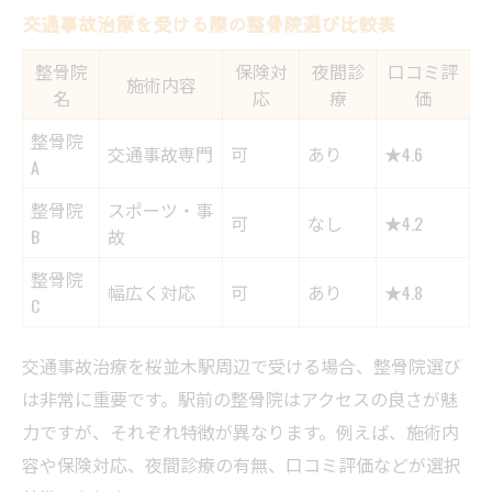
交通事故治療を受ける際の整骨院選び比較表
整骨院
保険対
夜間診
口コミ評
施術内容
名
応
療
価
整骨院
交通事故専門
可
あり
★4.6
A
整骨院
スポーツ・事
可
なし
★4.2
B
故
整骨院
幅広く対応
可
あり
★4.8
C
交通事故治療を桜並木駅周辺で受ける場合、整骨院選び
は非常に重要です。駅前の整骨院はアクセスの良さが魅
力ですが、それぞれ特徴が異なります。例えば、施術内
容や保険対応、夜間診療の有無、口コミ評価などが選択