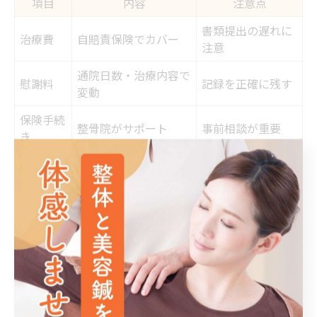
項目
内容
注意点
書類提出の遅れに
治療費
自賠責保険でカバー
注意
通院日数・治療内容で
慰謝料
記録を正確に残す
変動
保険手続
整骨院がサポート
事前相談が重要
き
交通事故治療においては、治療費や慰謝料で損をしない
ための知識が重要です。整骨院での治療費は自賠責保険
が適用される場合が多く、患者自身の負担は原則ありま
せん。
しかし、保険会社とのやり取りや必要書類の提出を怠る
と、慰謝料や治療費で損をするケースもあります。通院
日数や治療内容をしっかり記録し、整骨院にも相談しな