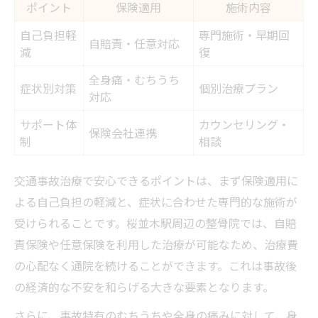
ポイント
保険適用
施術内容
自己負担軽
専門施術・早期回
自賠責・任意対応
減
復
全身痛・むちうち
症状別対策
個別治療プラン
対応
サポート体
カウンセリング・
保険会社連携
制
相談
交通事故治療で安心できるポイントは、まず保険適用に
よる自己負担の軽減と、症状に合わせた専門的な施術が
受けられることです。桜並木駅周辺の整骨院では、自賠
責保険や任意保険を利用した治療が可能なため、治療費
の心配なく通院を続けることができます。これは事故後
の経済的な不安を和らげる大きな要素となります。
さらに、事故特有のむちうちや全身の痛みに対して、身