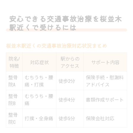
安心できる交通事故治療を桜並木
駅近くで受けるには
桜並木駅近くの交通事故治療対応状況まとめ
院名/
駅からの
対応症状
サポート内容
特徴
アクセス
整骨
むちうち・腰
保険手続・慰謝料
徒歩2分
院A
痛・打撲
アドバイス
整骨
むちうち・腰
徒歩4分
書類作成サポート
院B
痛
整骨
打撲・全身痛
徒歩5分
保険会社対応
院C