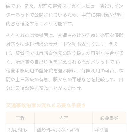
整骨院での交通事故治療が選ばれる理由とリス
徴です。また、駅前の整骨院写真やレビュー情報もイン
ク
ターネットで公開されているため、事前に雰囲気や施術
交通事故治療で整骨院が選ばれる理由一覧
内容を確認することが可能です。
整骨院通院のリスクと注意すべき点
それぞれの医療機関は、交通事故後の治療に必要な保険
交通事故治療における整骨院のメリット
対応や慰謝料請求のサポート体制も異なります。例え
整骨院だけ通う場合のデメリット
ば、整骨院では自賠責保険の取り扱いが可能な場合が多
く、治療費の自己負担を抑えられる点がメリットです。
整形外科との併用で得られる安心感
桜並木駅周辺の整骨院を選ぶ際は、保険利用の可否、夜
交通事故治療の費用負担を減らすヒントを紹介
間や土日診療の有無、駅からの距離などを比較して、自
交通事故治療費の自己負担比較表
分に最適な院を選ぶことが大切です。
保険を活用した費用軽減のコツ
慰謝料の相場と計算方法を知る
交通事故治療の流れと必要な手続き
交通事故治療費がゼロ円になる条件
工程
内容
必要書類
治療費トラブルを避けるポイント
初期対応
整形外科受診・診断
診断書
桜並木駅の整骨院利用で後悔しないためのポイ