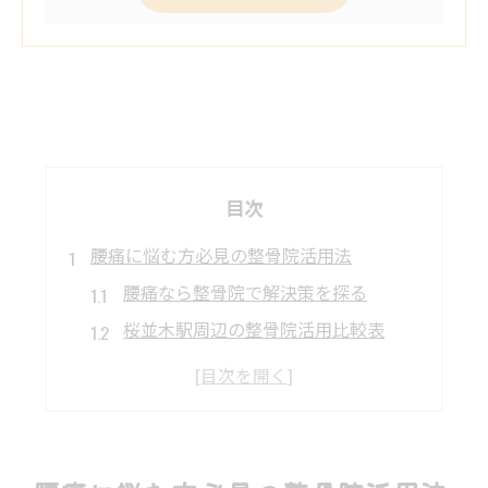
目次
腰痛に悩む方必見の整骨院活用法
腰痛なら整骨院で解決策を探る
桜並木駅周辺の整骨院活用比較表
整骨院で腰痛が楽になる理由とは
急性と慢性腰痛の整骨院選び方
腰痛改善に役立つ整骨院の施術例
桜並木駅周辺で選ぶ腰痛対策の整骨院