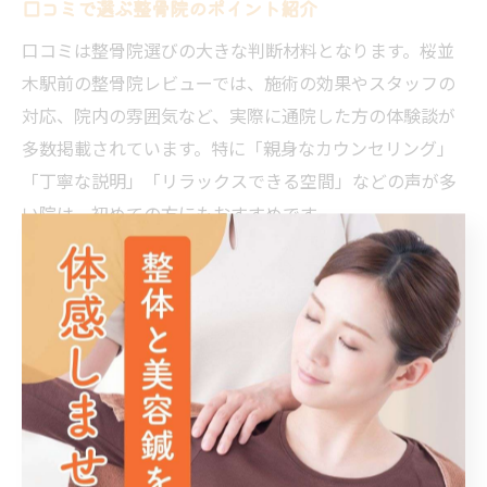
口コミで選ぶ整骨院のポイント紹介
口コミは整骨院選びの大きな判断材料となります。桜並
木駅前の整骨院レビューでは、施術の効果やスタッフの
対応、院内の雰囲気など、実際に通院した方の体験談が
多数掲載されています。特に「親身なカウンセリング」
「丁寧な説明」「リラックスできる空間」などの声が多
い院は、初めての方にもおすすめです。
一方で、待ち時間や予約の取りやすさ、保険対応の説明
の分かりやすさなども重要なチェックポイントです。口
コミを参考にする際は、自分と同じような腰痛の悩みを
持つ方の意見を探し、納得感のある選択を心がけましょ
う。
整骨院の施術内容と通いやすさを検証