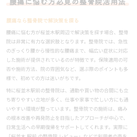
腰痛に悩む方必見の整骨院活用法
桜並木駅近くの整骨院比較早見表
腰痛対策ならどの整骨院がおすすめ？
腰痛なら整骨院で解決策を探る
駅周辺整骨院のアクセスと特徴を解説
腰痛に悩む方が桜並木駅周辺で解決策を探す場合、整骨
口コミで選ぶ整骨院のポイント紹介
院は非常に有力な選択肢となります。整骨院では、急性
整骨院の施術内容と通いやすさを検証
のぎっくり腰から慢性的な腰痛まで、幅広い症状に対応
初めてでも安心な整骨院通院ポイント
した施術が提供されているのが特徴です。保険適用の可
否や施術方法、院の雰囲気など、選ぶ際のポイントも多
初診時の整骨院での流れを徹底解説
様で、初めての方は迷いがちです。
服装や下着の不安を整骨院で解消
特に桜並木駅前の整骨院は、通勤や買い物の合間にも立
安心できる整骨院選びの比較表
ち寄りやすい立地が多く、仕事や家事で忙しい方にも通
問診や説明が丁寧な整骨院の見極め方
いやすい環境が整っています。整骨院での施術は、痛み
桜並木駅周辺で通いやすい整骨院条件
の根本改善や再発防止を目指したアプローチが中心で、
整骨院で腰痛改善を目指すための知識
日常生活への早期復帰をサポートしてくれます。実際に
腰痛改善に効果的な整骨院の施術法
「桜並木 駅前 の整骨院 レビュー」などで利用者の声を