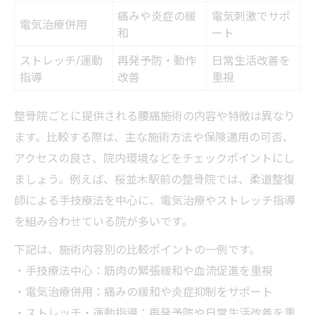
痛みや炎症の緩
電気刺激でサポ
電気治療併用
和
ート
ストレッチ/運動
再発予防・動作
日常生活改善を
指導
改善
重視
整骨院ごとに提供される腰痛施術の内容や特徴は異なり
ます。比較する際は、主な施術方法や保険適用の可否、
アクセスの良さ、院内環境などをチェックポイントにし
ましょう。例えば、桜並木駅前の整骨院では、柔道整復
師による手技療法を中心に、電気治療やストレッチ指導
を組み合わせている院が多いです。
下記は、施術内容別の比較ポイントの一例です。
・手技療法中心：筋肉の緊張緩和や血流促進を重視
・電気治療併用：痛みの緩和や炎症抑制をサポート
・ストレッチ・運動指導：再発予防や日常生活改善を重