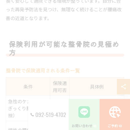
長く安心して通院できる環境が整っています。自分に合
った再発予防法を見つけ、無理なく続けることが腰痛改
善の近道となります。
保険利用が可能な整骨院の見極め
方
整骨院で保険適用される条件一覧
保険適
条件
具体例
用可否
急性のケガ（例：
適用さ
重い荷物を持ち上げて
ぎっくり腰・捻
れる
腰を痛めた
092-519-4702
挫）
適用さ
長期間の痛みや慢性的
お問い合わせ
ご予約
慢性の腰痛や疲労