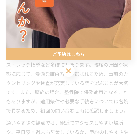
施術内容
主な対象
保険適用
手技療法
ぎっくり腰、慢性腰痛
条件あり
骨盤矯正
姿勢改善・慢性腰痛
不可
電気治療
炎症・痛み緩和
条件あり
ご予約はこちら
整骨院の施術内容は、手技療法・骨盤矯正・電気治療・
ストレッチ指導など多岐にわたります。腰痛の原因や状
ご予約はこちら
態に応じて、最適な施術方法が選ばれるため、事前のカ
ウンセリングや検査が充実している院を選ぶことが大切
です。また、腰痛の場合、整骨院で保険適用となること
もありますが、適用条件や必要な手続きについては各院
で異なるため、初回の問い合わせ時に確認しましょう。
通いやすさの観点では、駅近でアクセスしやすい場所
や、平日夜・週末も営業しているか、予約のしやすさや