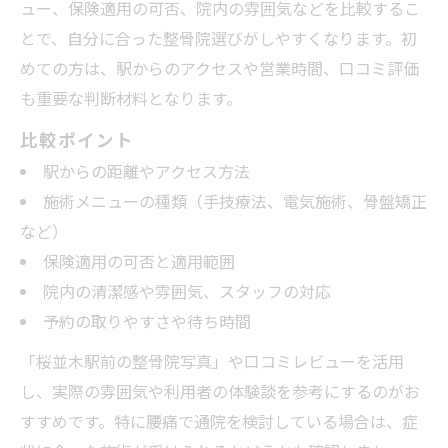
ュー、保険適用の可否、院内の雰囲気などを比較するこ
整骨院で叶う腰痛対策の新しい方法
とで、自分に合った整骨院選びがしやすくなります。初
駅近整骨院の通院メリットを徹底解説
めての方は、駅からのアクセスや営業時間、口コミ評価
桜並木駅周辺整骨院の口コミ傾向分析
も重要な判断材料となります。
比較ポイント
駅からの距離やアクセス方法
施術メニューの種類（手技療法、電気施術、骨盤矯正
など）
保険適用の可否と適用範囲
院内の清潔感や雰囲気、スタッフの対応
予約の取りやすさや待ち時間
「桜並木駅前の整骨院写真」や口コミレビューを活用
し、実際の雰囲気や利用者の体験談を参考にするのがお
すすめです。特に腰痛で通院を検討している場合は、症