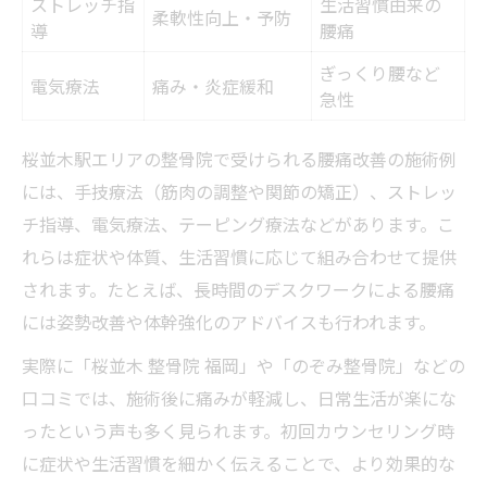
ストレッチ指
生活習慣由来の
柔軟性向上・予防
導
腰痛
ぎっくり腰など
電気療法
痛み・炎症緩和
急性
桜並木駅エリアの整骨院で受けられる腰痛改善の施術例
には、手技療法（筋肉の調整や関節の矯正）、ストレッ
チ指導、電気療法、テーピング療法などがあります。こ
れらは症状や体質、生活習慣に応じて組み合わせて提供
されます。たとえば、長時間のデスクワークによる腰痛
には姿勢改善や体幹強化のアドバイスも行われます。
実際に「桜並木 整骨院 福岡」や「のぞみ整骨院」などの
口コミでは、施術後に痛みが軽減し、日常生活が楽にな
ったという声も多く見られます。初回カウンセリング時
に症状や生活習慣を細かく伝えることで、より効果的な