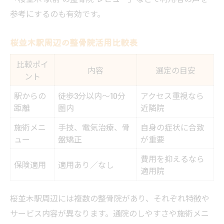
整骨院で受けられる腰痛ケアの種類
参考にするのも有効です。
施術内容別の整骨院比較表
桜並木駅周辺の整骨院活用比較表
慢性腰痛に強い整骨院の選び方
腰痛再発予防に整骨院ができること
比較ポイ
内容
選定の目安
ント
保険利用が可能な整骨院の見極め方
整骨院で保険適用される条件一覧
駅からの
徒歩3分以内〜10分
アクセス重視なら
距離
圏内
近隣院
腰痛時の整骨院と整体院の違いを解説
施術メニ
手技、電気治療、骨
自身の症状に合致
保険利用できる整骨院の選び方
ュー
盤矯正
が重要
桜並木駅周辺の保険対応整骨院比較
費用を抑えるなら
整骨院で保険手続きする際の注意点
保険適用
適用あり／なし
適用院
桜並木駅近で叶う腰痛緩和の新常識
桜並木駅近くの整骨院最新情報まとめ
桜並木駅周辺には複数の整骨院があり、それぞれ特徴や
サービス内容が異なります。通院のしやすさや施術メニ
腰痛緩和のための整骨院選び新基準