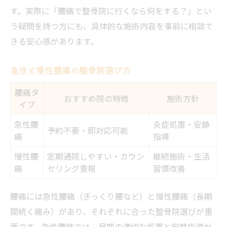
す。実際に「腰痛で整骨院に行くなら何をする？」とい
う疑問を持つ方にも、具体的な施術内容を事前に相談で
きる安心感があります。
急性と慢性腰痛の整骨院選び方
腰痛タ
おすすめ院の特徴
施術方針
イプ
急性腰
炎症処置・安静
予約不要・即対応可能
痛
指導
慢性腰
定期通院しやすい・カウン
継続施術・生活
痛
セリング重視
習慣改善
腰痛には急性腰痛（ぎっくり腰など）と慢性腰痛（長期
間続く痛み）があり、それぞれに合った整骨院選びが重
要です。急性腰痛では、早期の適切な処置と安静指導が