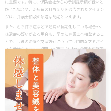
に重要です。特に、保険会社からの示談提示額が低いと
感じた場合や、治療費の打ち切りを通告されたタイミン
グは、弁護士相談の最適な時期といえます。
また、むち打ち症などで通院が長期化している場合や、
後遺症の疑いがある場合も、早めに弁護士へ相談するこ
とで、今後の治療や交渉方針について専門的なアドバイ
スを受けられます。福岡で交通事故に強い弁護士事務所
は無料相談を実施しているケースも多く、気軽に相談で
きる体制が整っています。
弁護士への相談が遅れると、示談交渉が不利に進んだ
り、必要な証拠が揃わず慰謝料が減額されるリスクが高
まります。少しでも疑問や不安を感じた時点で、早めに
専門家へ相談することをおすすめします。
交通事故治療と保険交渉を成功させる準備とは