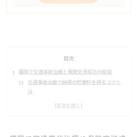
目次
福岡で交通事故治療と保険交渉成功の秘訣
交通事故治療で納得の慰謝料を得るコツと
は
保険交渉の成否を分ける交通事故治療の知
識
交通事故治療に強い弁護士選びの重要性
口コミで選ぶ交通事故治療の専門家活用法