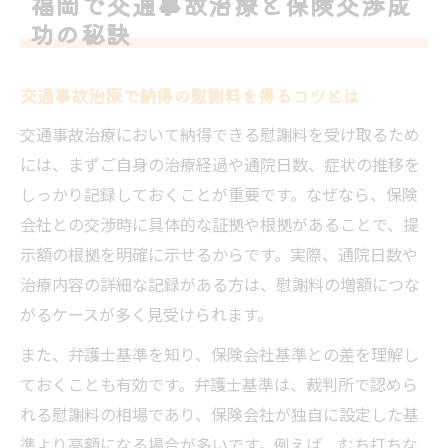
福岡で交通事故治療と保険交渉成
交通事故治療後の保険会社対応ポイント解
功の秘訣
説
納得の慰謝料を得る交通事故治療術とは
交通事故治療で納得の慰謝料を得るコツとは
交通事故治療で慰謝料増額を目指す方法
交通事故治療において納得できる慰謝料を受け取るため
交通事故治療の証拠が慰謝料に与える影響
には、まずご自身の治療経過や通院日数、症状の推移を
整形外科選びが交通事故治療に与える効果
しっかり記録しておくことが重要です。なぜなら、保険
交通事故治療で弁護士に相談する最適なタ
会社との交渉時に具体的な証拠や根拠があることで、提
イミング
示額の根拠を明確に示せるからです。実際、通院日数や
交通事故治療と保険交渉を成功させる準備
治療内容の詳細な記録がある方は、慰謝料の増額につな
とは
がるケースが多く見受けられます。
保険交渉を弁護士へ任せる安心ポイント
また、弁護士基準を知り、保険会社基準との差を理解し
交通事故治療で弁護士を活用するメリット
ておくことも有効です。弁護士基準は、裁判所で認めら
解説
れる慰謝料の相場であり、保険会社が独自に設定した基
交通事故治療の無料相談で安心感を得る方
準より高額になる場合が多いです。例えば、むち打ちな