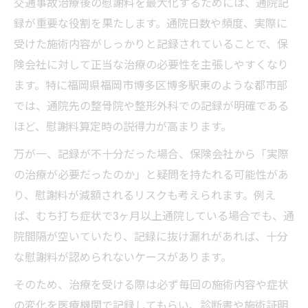
交通事故治療後の慰謝料を最大化するためには、通院記
録が重要な役割を果たします。通院日数や頻度、実際に
受けた施術内容がしっかりと記録されていることで、保
険会社に対して正当な治療の必要性を主張しやすくなり
ます。特に福岡県福岡市博多区博多駅東のような都市部
では、通院先の整骨院や整形外科での記録が明確である
ほど、慰謝料算定時の説得力が高まります。
万が一、記録が不十分だった場合、保険会社から「実際
の治療が必要だったのか」と疑問を持たれる可能性があ
り、慰謝料が減額されるリスクも考えられます。例え
ば、むち打ち症状で3ヶ月以上通院している場合でも、通
院間隔が空いていたり、記録に抜け漏れがあれば、十分
な慰謝料が認められないケースがあります。
そのため、治療を受ける際は必ず毎回の施術内容や症状
の変化を医療機関で記録してもらい、診断書や施術証明