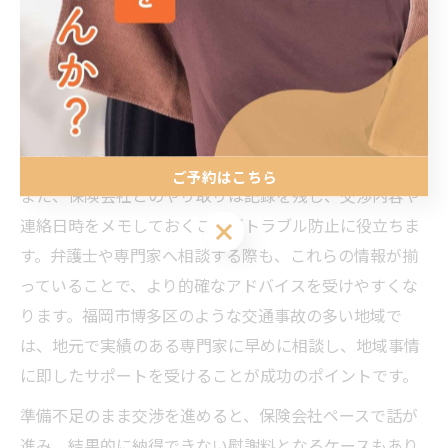
交通事故治療と保険交渉を成功させるためには、事前準
備が欠かせません。まず、事故状況や治療経過を整理
し、診断書や通院記録、治療費明細などの必要書類を揃
えておきましょう。これらの資料は、慰謝料請求や示談
交渉の基礎となります。
ご予約はこちら
また、保険会社とのやり取りは記録を残し、交渉内容や
連絡日時をメモしておくことがトラブル防止に役立ちま
ご予約はこちら
す。弁護士や専門家へ相談する際も、これらの情報が揃
っていることで、より的確なアドバイスを受けやすくな
ります。福岡市博多区のような交通事故の多い地域で
は、地元で実績のある専門家に早めに相談し、地域事情
に即したサポートを受けることが成功のポイントです。
準備不足のまま交渉を進めると、保険会社ペースで話が
進み、結果的に納得できない慰謝料となるケースもあり