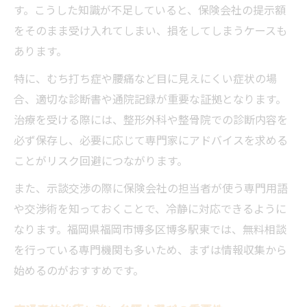
策
す。こうした知識が不足していると、保険会社の提示額
交渉で差がつく交通事故治療後の実践策
をそのまま受け入れてしまい、損をしてしまうケースも
交通事故治療後の保険会社対応で差をつけ
あります。
る
特に、むち打ち症や腰痛など目に見えにくい症状の場
交通事故治療の証拠保全が交渉に有利な理
合、適切な診断書や通院記録が重要な証拠となります。
由
治療を受ける際には、整形外科や整骨院での診断内容を
交通事故治療経験者が語る交渉成功のコツ
必ず保存し、必要に応じて専門家にアドバイスを求める
交通事故治療後の慰謝料請求で失敗しない
ことがリスク回避につながります。
方法
また、示談交渉の際に保険会社の担当者が使う専門用語
交通事故治療の相談先選びが示談金に影響
や交渉術を知っておくことで、冷静に対応できるように
慰謝料増額を目指す保険交渉の進め方ガイド
なります。福岡県福岡市博多区博多駅東では、無料相談
を行っている専門機関も多いため、まずは情報収集から
交通事故治療で慰謝料増額を実現する交渉
始めるのがおすすめです。
術
交通事故治療後の弁護士基準活用ポイント