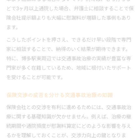
法
どで3ヶ月以上通院した場合、弁護士に相談することで保
険会社提示額よりも大幅に慰謝料が増額した事例もあり
交通事故治療に強い弁護士の選び方のコツ
ます。
口コミから見る交通事故治療専門家の信頼
性
こうしたポイントを押さえ、できるだけ早い段階で専門
家に相談することで、納得のいく結果が期待できます。
交通事故治療で保険会社への対応を任せる
特に、博多駅東周辺では交通事故治療の実績が豊富な専
利点
門家が多く在籍しているため、地域に根付いたサポート
交通事故治療の適正慰謝料を引き出す方法
を受けることが可能です。
交通事故治療の通院記録が慰謝料に与える
影響
保険交渉の成否を分ける交通事故治療の知識
交通事故治療後の適正慰謝料を得る交渉法
保険会社との交渉を有利に進めるためには、交通事故治
交通事故治療の弁護士基準とは何かを解説
療に関する基礎知識が欠かせません。例えば、治療の継
交通事故治療で保険会社と交渉する注意点
続期間や通院頻度が慰謝料算定にどのような影響を与え
交通事故治療後の慰謝料増額事例に学ぶ対
るかを理解しておくことが、交渉力向上の鍵となりま