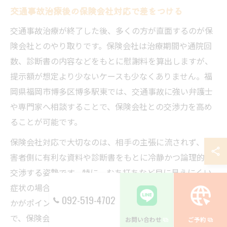
交通事故治療後の保険会社対応で差をつける
交通事故治療が終了した後、多くの方が直面するのが保
険会社とのやり取りです。保険会社は治療期間や通院回
数、診断書の内容などをもとに慰謝料を算出しますが、
提示額が想定より少ないケースも少なくありません。福
岡県福岡市博多区博多駅東では、交通事故に強い弁護士
や専門家へ相談することで、保険会社との交渉力を高め
ることが可能です。
保険会社対応で大切なのは、相手の主張に流されず、被
害者側に有利な資料や診断書をもとに冷静かつ論理的に
交渉する姿勢です。特に、むち打ちなど目に見えにくい
症状の場合、治療の必要性や経過をしっかり説明できる
092-519-4702
かがポイントとなります。弁護士基準を活用すること
で、保険会社基準より高い慰謝料の獲得が期待できるた
お問い合わせ
ご予約