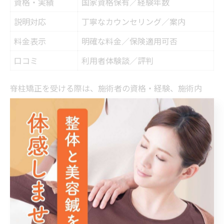
資格・実績
国家資格保有／経験年数
説明対応
丁寧なカウンセリング／案内
料金表示
明確な料金／保険適用可否
口コミ
利用者体験談／評判
脊柱矯正を受ける際は、施術者の資格・経験、施術内
容、料金体系、保険適用の有無など、複数の視点から院
選びを行うことが大切です。特に国家資格保有者が施術
を担当しているかは安全性に直結します。
選び方のポイント
施術者の資格（柔道整復師・鍼灸師など）や実績。
カウンセリングや説明の丁寧さ。
施術内容や料金が明確に提示されているか。
保険適用の範囲や手続き方法。