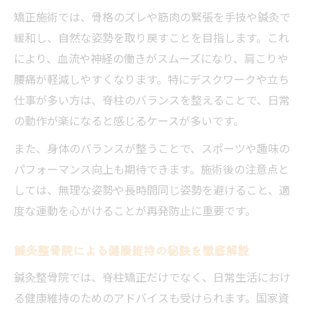
国家資格者が対応するメリットとは
矯正施術では、骨格のズレや筋肉の緊張を手技や鍼灸で
緩和し、自然な姿勢を取り戻すことを目指します。これ
鍼灸整骨院選びで注目したいポイント
により、血流や神経の働きがスムーズになり、肩こりや
費用を抑えて春町で満足の脊柱矯正を受ける秘
腰痛が軽減しやすくなります。特にデスクワークや立ち
訣
仕事が多い方は、脊柱のバランスを整えることで、日常
春町で賢く選ぶ鍼灸整骨院の費用節約術
の動作が楽になると感じるケースが多いです。
鍼灸整骨院の料金プラン比較早見表
また、身体のバランスが整うことで、スポーツや趣味の
費用を抑えるための予約・利用テクニック
パフォーマンス向上も期待できます。施術後の注意点と
キャンペーンや割引情報の探し方
しては、無理な姿勢や長時間同じ姿勢を避けること、適
鍼灸整骨院の費用内訳を徹底解説
度な運動を心がけることが再発防止に重要です。
鍼灸整骨院による健康維持の秘訣を徹底解説
鍼灸整骨院では、脊柱矯正だけでなく、日常生活におけ
る健康維持のためのアドバイスも受けられます。国家資