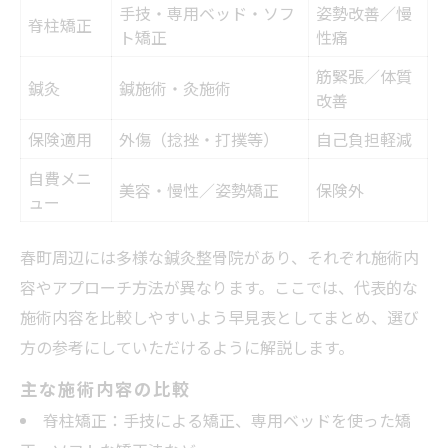
手技・専用ベッド・ソフ
姿勢改善／慢
脊柱矯正
ト矯正
性痛
筋緊張／体質
鍼灸
鍼施術・灸施術
改善
保険適用
外傷（捻挫・打撲等）
自己負担軽減
自費メニ
美容・慢性／姿勢矯正
保険外
ュー
春町周辺には多様な鍼灸整骨院があり、それぞれ施術内
容やアプローチ方法が異なります。ここでは、代表的な
施術内容を比較しやすいよう早見表としてまとめ、選び
方の参考にしていただけるように解説します。
主な施術内容の比較
脊柱矯正：手技による矯正、専用ベッドを使った矯