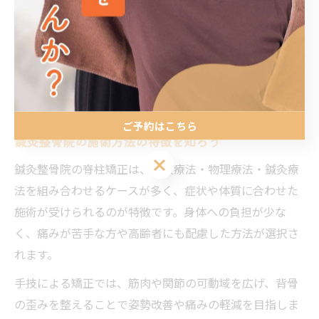
口コミや体験談の参考。
また、急性のケガ以外は保険適用外となる場合が多いた
め、費用負担についても事前に確認しましょう。自分に
合った院を選ぶことで、安心して施術を受けられる環境
が整います。
ご予約はこちら
鍼灸整骨院の施術方法の特徴を知ろう
ご予約はこちら
鍼灸整骨院の脊柱矯正は、手技療法・物理療法・鍼灸療
法を組み合わせるケースが多く、症状や体質に合わせた
施術が受けられるのが特徴です。身体への負担が少な
く、痛みが苦手な方や高齢者にも配慮した方法が選択さ
れます。
手技による矯正では、筋肉や関節の可動域を広げ、背骨
の歪みを整えることで姿勢改善や痛みの軽減を目指しま