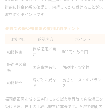
術前に料金体系を確認し、納得してから受けることが失
敗を防ぐポイントです。
春町での鍼灸整骨院の費用比較ポイント
比較項目
確認内容
ポイント
保険適用／自
施術料金
500円～数千円
費
施術者の資
国家資格有無
信頼性・安全性
格
院ごとに異な
長さとコストのバラン
施術時間
る
ス
福岡県福岡市博多区春町にある鍼灸整骨院で脊柱矯正を
受ける際、費用の比較は非常に重要です。各院で施術内