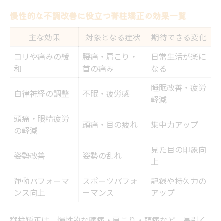
慢性的な不調改善に役立つ脊柱矯正の効果一覧
主な効果
対象となる症状
期待できる変化
コリや痛みの緩
腰痛・肩こり・
日常生活が楽に
和
首の痛み
なる
睡眠改善・疲労
自律神経の調整
不眠・疲労感
軽減
頭痛・眼精疲労
頭痛・目の疲れ
集中力アップ
の軽減
見た目の印象向
姿勢改善
姿勢の乱れ
上
運動パフォーマ
スポーツパフォ
記録や持久力の
ンス向上
ーマンス
アップ
脊柱矯正は、慢性的な腰痛・肩こり・頭痛など、長引く