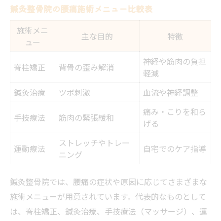
鍼灸整骨院の腰痛施術メニュー比較表
施術メニ
主な目的
特徴
ュー
神経や筋肉の負担
脊柱矯正
背骨の歪み解消
軽減
鍼灸治療
ツボ刺激
血流や神経調整
痛み・こりを和ら
手技療法
筋肉の緊張緩和
げる
ストレッチやトレー
運動療法
自宅でのケア指導
ニング
鍼灸整骨院では、腰痛の症状や原因に応じてさまざまな
施術メニューが用意されています。代表的なものとして
は、脊柱矯正、鍼灸治療、手技療法（マッサージ）、運