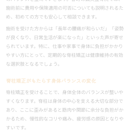
施術前に費用や保険適用の可否についても説明されるた
鍼灸整骨院での腰痛改善体験談に学ぶ
め、初めての方でも安心して相談できます。
春町エリアで人気の腰痛ケア法
施術を受けた方からは「長年の腰痛が和らいだ」「姿勢
保険適用と自費診療の違いを賢く理解するには
が良くなり、日常生活が楽になった」といった声が寄せ
鍼灸整骨院の保険適用範囲を一覧で確認
られています。特に、仕事や家事で身体に負担がかかり
自費診療と保険診療の違いをわかりやすく
やすい方にとって、定期的な脊柱矯正は健康維持の有効
解説
な選択肢となるでしょう。
春町での鍼灸整骨院の費用比較ポイント
保険適用外のケースと注意点
脊柱矯正がもたらす身体バランスの変化
賢く選ぶ鍼灸整骨院の利用方法
脊柱矯正を受けることで、身体全体のバランスが整いや
国家資格者が手がける安心の脊柱矯正施術体験
すくなります。脊柱は身体の中心を支える大切な部分で
国家資格者による鍼灸整骨院の施術の魅力
あり、ここに歪みがあると筋肉や関節に余分な負担がか
かるため、慢性的なコリや痛み、疲労感の原因となりや
脊柱矯正を担当する施術者の資格一覧
すいです。
春町で安心して受けられる脊柱矯正体験談