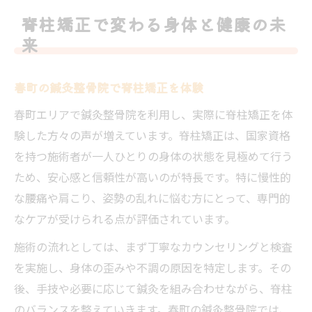
一覧
脊柱矯正で変わる身体と健康の未
美しい姿勢を目指すなら鍼灸整骨院の脊柱
来
ケア
鍼灸整骨院による春町での最適な脊柱ケア
春町の鍼灸整骨院で脊柱矯正を体験
春町で受ける鍼灸整骨院の脊柱矯正とは
春町エリアで鍼灸整骨院を利用し、実際に脊柱矯正を体
鍼灸整骨院ごとの施術内容比較早見表
験した方々の声が増えています。脊柱矯正は、国家資格
脊柱ケアを選ぶ際のチェックポイント
を持つ施術者が一人ひとりの身体の状態を見極めて行う
鍼灸整骨院の施術方法の特徴を知ろう
ため、安心感と信頼性が高いのが特長です。特に慢性的
脊柱矯正と鍼灸の組み合わせ効果とは
な腰痛や肩こり、姿勢の乱れに悩む方にとって、専門的
なケアが受けられる点が評価されています。
慢性的な腰痛改善を目指す方への鍼灸整骨院活
用法
施術の流れとしては、まず丁寧なカウンセリングと検査
腰痛対策に鍼灸整骨院が選ばれる理由
を実施し、身体の歪みや不調の原因を特定します。その
鍼灸整骨院の腰痛施術メニュー比較表
後、手技や必要に応じて鍼灸を組み合わせながら、脊柱
のバランスを整えていきます。春町の鍼灸整骨院では、
慢性腰痛に効果的な脊柱矯正の流れ