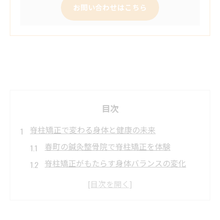
お問い合わせはこちら
目次
脊柱矯正で変わる身体と健康の未来
春町の鍼灸整骨院で脊柱矯正を体験
脊柱矯正がもたらす身体バランスの変化
鍼灸整骨院による健康維持の秘訣を徹底解
説
慢性的な不調改善に役立つ脊柱矯正の効果