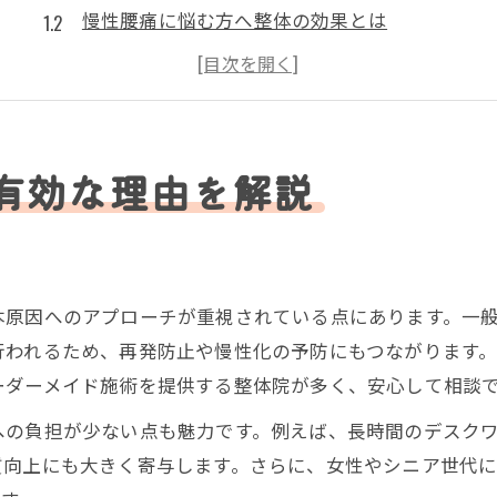
慢性腰痛に悩む方へ整体の効果とは
整体と整骨院の違いを腰痛目線で解説
腰痛対策に整体を活用するポイント
腰痛を根本からケアしたい方の整体選び
整体で腰痛改善を目指す方へ必要な知識
有効な理由を解説
腰痛を整体で改善する基礎知識まとめ
整体施術で得られる腰痛ケアの実例
腰痛に効く整体の選び方や注意点
本原因へのアプローチが重視されている点にあります。一
腰痛整体の料金や平均的な費用感
行われるため、再発防止や慢性化の予防にもつながります
整体で腰痛が治る仕組みを詳しく解説
ーダーメイド施術を提供する整体院が多く、安心して相談
根本から腰痛ケアを行う施術の特徴とは
への負担が少ない点も魅力です。例えば、長時間のデスク
腰痛根本改善を目指す整体施術の比較表
質向上にも大きく寄与します。さらに、女性やシニア世代
オーダーメイド整体と腰痛の相性とは