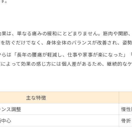
す。
骨盤矯正が腰痛に与える効果を考察
腰痛改善率が高い施術法の特徴
女性向け腰痛整体の特長と違い
効果は、単なる痛みの緩和にとどまりません。筋肉や関節
博多区春町エリアで女性に選ばれる整体法
発を防ぐだけでなく、身体全体のバランスが改善され、姿
博多区春町で女性人気の腰痛整体法一覧
からは「長年の腰痛が軽減し、仕事や家事が楽になった」
産後ケア対応の腰痛整体が注目される理由
慣によって効果の感じ方には個人差があるため、継続的な
女性専用整体の腰痛改善ポイント
腰痛と美容に配慮した整体施術の実際
女性が安心して通える腰痛整体の特徴
主な特徴
腰痛と姿勢バランスの深い関係に注目
ランス調整
慢性
腰痛と姿勢の関係を図解でチェック
術中心
骨折
骨盤の歪みが腰痛に及ぼす影響
姿勢バランスを整える整体のアプローチ