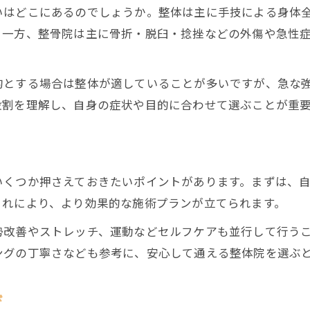
いはどこにあるのでしょうか。整体は主に手技による身体
腰痛と猫背・反り腰の関連性を解説
。一方、整骨院は主に骨折・脱臼・捻挫などの外傷や急性
腰痛予防に役立つ姿勢改善のコツ
再発しない腰痛解消のための通い方ガイド
的とする場合は整体が適していることが多いですが、急な
腰痛再発予防のための整体通院スケジュール例
役割を理解し、自身の症状や目的に合わせて選ぶことが重
継続通院で腰痛が改善する理由
腰痛整体とセルフケアの組み合わせ方
通いやすい整体院の選び方ポイント
いくつか押さえておきたいポイントがあります。まずは、
ご予約はこちら
ご予約はこちら
腰痛再発を防ぐ生活習慣の見直し術
これにより、より効果的な施術プランが立てられます。
勢改善やストレッチ、運動などセルフケアも並行して行う
ングの丁寧さなども参考に、安心して通える整体院を選ぶ
び