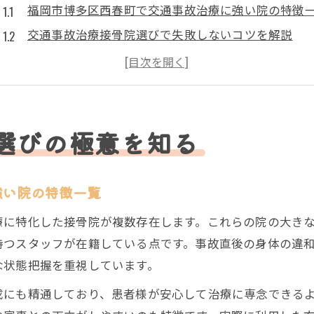
福岡市博多区西春町で交通事故治療に強い院の特徴
交通事故治療接骨院選びで失敗しないコツを解説
交通事故治療を希望するなら知っておきたい注意点
信頼できる交通事故治療の見極め方とは
交通事故治療接骨院の選択基準を徹底比較
後遺障害リスクを減らす通院の流れ
選びの極意を知る
交通事故治療で後遺障害を防ぐ通院手順まとめ
通院頻度と後遺障害リスクの関係性を解説
強い院の特徴一覧
後遺障害予防に役立つ交通事故治療の流れ
療に特化した接骨院が複数存在します。これらの院の大き
福岡市博多区西春町での理想的な通院スケジュール
持つスタッフが在籍している点です。事故直後の身体の違
交通事故治療の通院管理で損しない方法
な状態把握を重視しています。
治療費負担を抑えるためのポイント
成にも精通しており、患者様が安心して治療に専念できる
交通事故治療費の目安と費用比較早見表