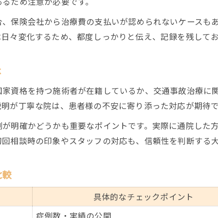
あるため注意が必要です。
併用通院時に必要な手続きと注意点
合、保険会社から治療費の支払いが認められないケースも
医師の許可を得る交通事故治療のポイント
は日々変化するため、都度しっかりと伝え、記録を残して
整形外科との併用で損しない通院方法
安心して通うための交通事故治療の知識
は
交通事故治療で知っておきたい基礎知識一覧
国家資格を持つ施術者が在籍しているか、交通事故治療に
安心して治療を受けるためのポイントまとめ
説明が丁寧な院は、患者様の不安に寄り添った対応が期待
交通事故治療Q&A よくある疑問と回答集
制が明確かどうかも重要なポイントです。実際に通院した
福岡市博多区西春町で交通事故治療を始める前に
ご予約はこちら
ご予約はこちら
初回相談時の印象やスタッフの対応も、信頼性を判断する
交通事故治療の流れと注意事項を解説
比較
具体的なチェックポイント
症例数・実績の公開