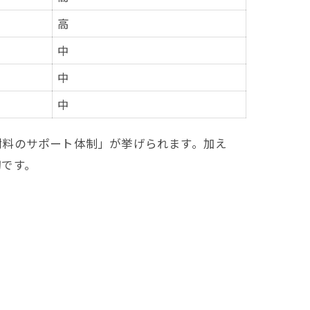
高
中
中
中
謝料のサポート体制」が挙げられます。加え
切です。