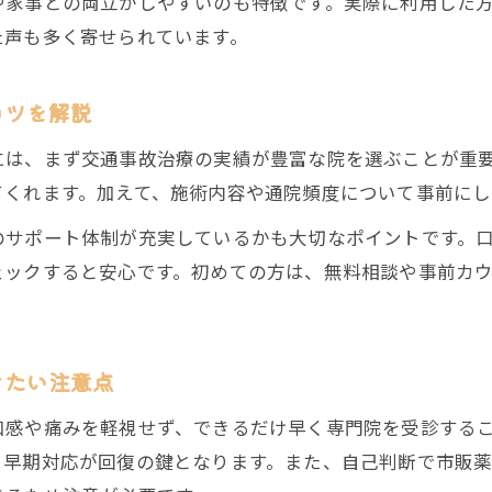
や家事との両立がしやすいのも特徴です。実際に利用した
自賠責保険を活用した交通事故治療費節約術
た声も多く寄せられています。
交通事故治療で費用負担を減らす申請方法
福岡市博多区西春町で治療費を抑えるコツ
コツを解説
交通事故治療費の請求時に注意したい点
には、まず交通事故治療の実績が豊富な院を選ぶことが重
むち打ち症対応に強い治療とは何か
てくれます。加えて、施術内容や通院頻度について事前に
交通事故治療でむち打ち症に有効な施術法比較
のサポート体制が充実しているかも大切なポイントです。
むち打ち症なら交通事故治療専門院が安心な理由
ェックすると安心です。初めての方は、無料相談や事前カ
むち打ち症治療の通院頻度と期間の目安
交通事故治療のむち打ち症対応実例を紹介
むち打ち症改善のための交通事故治療ポイント
きたい注意点
整形外科と併用する通院手続き解説
和感や痛みを軽視せず、できるだけ早く専門院を受診する
交通事故治療で整形外科と接骨院を併用する流れ
、早期対応が回復の鍵となります。また、自己判断で市販
整形外科と交通事故治療院の役割の違いとは